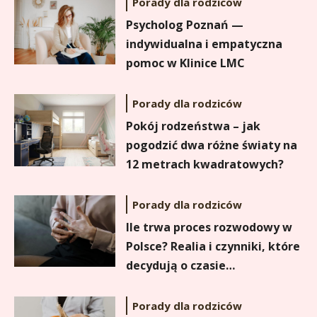
Porady dla rodziców
Psycholog Poznań —
indywidualna i empatyczna
pomoc w Klinice LMC
Porady dla rodziców
Pokój rodzeństwa – jak
pogodzić dwa różne światy na
12 metrach kwadratowych?
Catering dla przedszkoli w
Krakowie: jak wybrać zdrową i
wygodną usługę dla Twojej
Porady dla rodziców
placówki
Ile trwa proces rozwodowy w
Polsce? Realia i czynniki, które
decydują o czasie
postępowania.
Porady dla rodziców