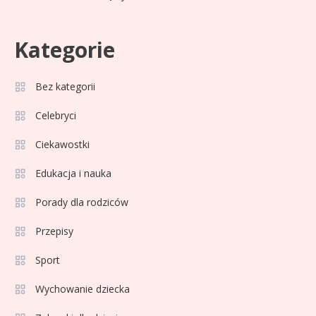
Kategorie
Bez kategorii
Sport
3
Jagiellonia Białystok rankingi w
Celebryci
PKO BP Ekstraklasie: analiza
Ciekawostki
formy i statystyk
Edukacja i nauka
Sport
4
La Liga rankingi: Tabela,
Porady dla rodziców
statystyki i klasyfikacja
Przepisy
strzelców Primera División
Sport
Sport
5
Lech Poznań rankingi: Analiza
Wychowanie dziecka
pozycji w Ekstraklasie,