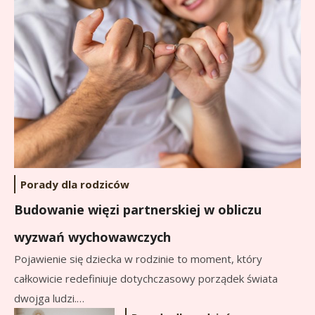
Porady dla rodziców
Budowanie więzi partnerskiej
Budowanie więzi partnerskiej w obliczu
w obliczu wyzwań
wychowawczych
wyzwań wychowawczych
Pojawienie się dziecka w rodzinie to moment, który
całkowicie redefiniuje dotychczasowy porządek świata
dwojga ludzi.…