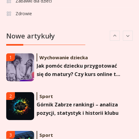
Zabawki dla dzieci
pucharach i statystykach
Zdrowie
Sport
6
Lechia Gdańsk rankingi – Analiza
Nowe artykuły
pozycji w Ekstraklasie i
historyczne dane
Wychowanie dziecka
1
Jak pomóc dziecku przygotować
się do matury? Czy kurs online to
dobre rozwiązanie dla
maturzysty?
Sport
2
Górnik Zabrze rankingi – analiza
pozycji, statystyk i historii klubu
Sport
3