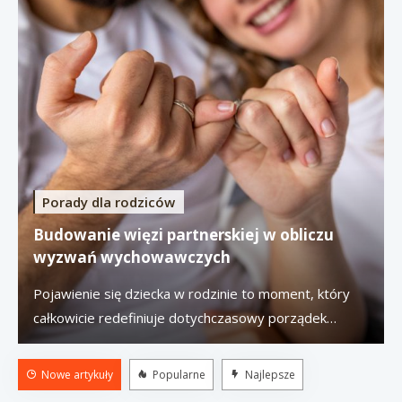
Porady dla rodziców
Budowanie więzi partnerskiej w obliczu
wyzwań wychowawczych
Pojawienie się dziecka w rodzinie to moment, który
całkowicie redefiniuje dotychczasowy porządek
świata dwojga ludzi. Choć narodziny potomka są
postrzegane jako radosne wydarzenie, psychologia
Nowe artykuły
Popularne
Najlepsze
ewolucyjna i kliniczna zgodnie wskazują, że jest to