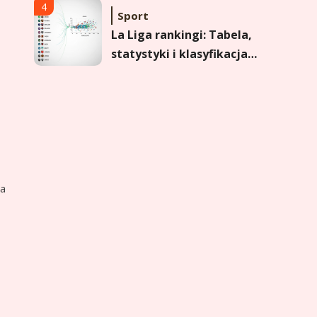
formy i statystyk
4
Sport
La Liga rankingi: Tabela,
statystyki i klasyfikacja
strzelców Primera
División
5
Sport
Lech Poznań rankingi:
Analiza pozycji w
Ekstraklasie, pucharach i
statystykach
6
na
Sport
Lechia Gdańsk rankingi –
Analiza pozycji w
Ekstraklasie i historyczne
dane
1
Wychowanie dziecka
Jak pomóc dziecku