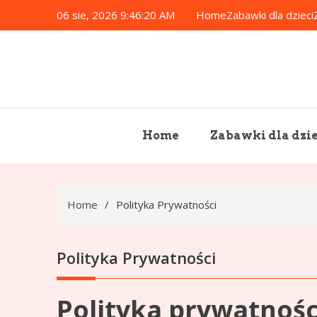
Skip
06 sie, 2026
9:46:21 AM
Home
Zabawki dla dzieci
to
content
Home
Zabawki dla dzie
Home
Polityka Prywatności
Polityka Prywatności
Polityka prywatnośc