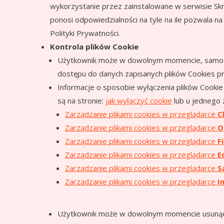
wykorzystanie przez zainstalowane w serwisie Sk
ponosi odpowiedzialności na tyle na ile pozwala n
Polityki Prywatności.
Kontrola plików Cookie
Użytkownik może w dowolnym momencie, samodzi
dostępu do danych zapisanych plików Cookies p
Informacje o sposobie wyłączenia plików Cooki
są na stronie:
jak wyłączyć cookie
lub u jednego
Zarządzanie plikami cookies w przeglądarce
C
Zarządzanie plikami cookies w przeglądarce
O
Zarządzanie plikami cookies w przeglądarce
F
Zarządzanie plikami cookies w przeglądarce
E
Zarządzanie plikami cookies w przeglądarce
S
Zarządzanie plikami cookies w przeglądarce
I
Użytkownik może w dowolnym momencie usunąć ws