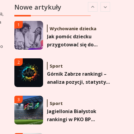
Nowe artykuły
Analiza pozycji w
i,
Ekstraklasie i historyczne
a
dane
1
Wychowanie dziecka
Jak pomóc dziecku
przygotować się do
go
matury? Czy kurs online
to dobre rozwiązanie dla
2
Sport
maturzysty?
Górnik Zabrze rankingi –
analiza pozycji, statystyk
i historii klubu
3
Sport
Jagiellonia Białystok
rankingi w PKO BP
Ekstraklasie: analiza