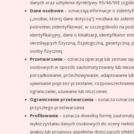
danych oraz uchylenia dyrektywy 95/46/WE (ogóln
Dane osobowe
– oznaczają informacje o zidentyf
(„osobie, której dane dotyczą”); możliwa do ziden
pośrednio zidentyfikować, w szczególności na pods
identyfikacyjny, dane o lokalizacji, identyfikator 
określających fizyczną, fizjologiczną, genetyczną
osoby fizycznej
Przetwarzanie
– oznacza operację lub zestaw o
osobowych w sposób zautomatyzowany lub niezauto
porządkowanie, przechowywanie, adaptowanie lub 
ujawnianie poprzez przesłanie, rozpowszechnianie
ograniczanie, usuwanie lub niszczenie;
Ograniczenie przetwarzania
– oznacza oznaczen
przyszłego przetwarzania
Profilowanie
– oznacza dowolną formę zautomaty
wykorzystaniu danych osobowych do oceny niektó
analizy lub prognozy aspektów dotyczących efektów