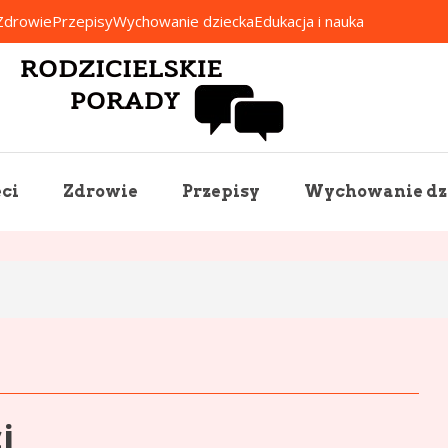
Zdrowie
Przepisy
Wychowanie dziecka
Edukacja i nauka
Rodzicielskie Porady
ci
Zdrowie
Przepisy
Wychowanie dz
i