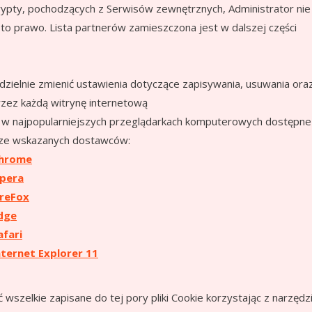
rypty, pochodzących z Serwisów zewnętrznych, Administrator nie
a to prawo. Lista partnerów zamieszczona jest w dalszej części
elnie zmienić ustawienia dotyczące zapisywania, usuwania ora
rzez każdą witrynę internetową
e w najpopularniejszych przeglądarkach komputerowych dostępne
 ze wskazanych dostawców:
hrome
pera
ireFox
dge
afari
nternet Explorer 11
zelkie zapisane do tej pory pliki Cookie korzystając z narzędz