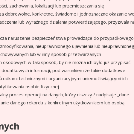
ci, zachowania, lokalizacji lub przemieszczania się
za dobrowolne, konkretne, świadome i jednoznaczne okazanie wol
adczenia lub wyraźnego działania potwierdzającego, przyzwala n
cza naruszenie bezpieczeństwa prowadzące do przypadkowego
, zmodyfikowania, nieuprawnionego ujawnienia lub nieuprawnione
echowywanych lub w inny sposób przetwarzanych
 osobowych w taki sposób, by nie można ich było już przypisać
ia dodatkowych informacji, pod warunkiem że takie dodatkowe
rodkami technicznymi i organizacyjnymi uniemożliwiającymi ich
ntyfikowania osobie fizycznej
lny proces operacji na danych, który niszczy / nadpisuje „dane
ązanie danego rekordu z konkretnym użytkownikiem lub osobą
anych