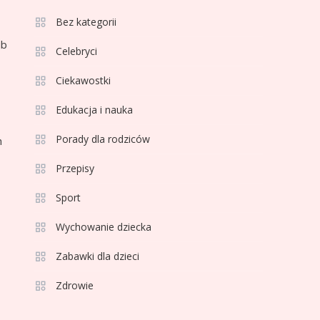
3
Bez kategorii
Sport
ub
Jagiellonia Białystok
Celebryci
rankingi w PKO BP
Ciekawostki
Ekstraklasie: analiza
formy i statystyk
Edukacja i nauka
4
Sport
La Liga rankingi: Tabela,
Porady dla rodziców
h
statystyki i klasyfikacja
Przepisy
strzelców Primera
División
Sport
5
Sport
Wychowanie dziecka
Lech Poznań rankingi:
Analiza pozycji w
Zabawki dla dzieci
Ekstraklasie, pucharach i
Zdrowie
statystykach
6
Sport
Lechia Gdańsk rankingi –