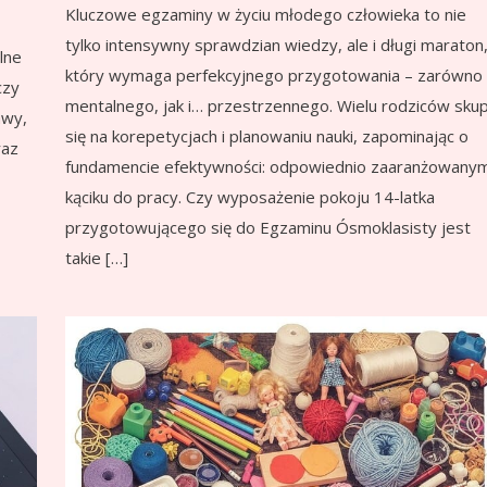
Kluczowe egzaminy w życiu młodego człowieka to nie
tylko intensywny sprawdzian wiedzy, ale i długi maraton
lne
który wymaga perfekcyjnego przygotowania – zarówno
czy
mentalnego, jak i… przestrzennego. Wielu rodziców skup
awy,
się na korepetycjach i planowaniu nauki, zapominając o
raz
fundamencie efektywności: odpowiednio zaaranżowany
kąciku do pracy. Czy wyposażenie pokoju 14-latka
przygotowującego się do Egzaminu Ósmoklasisty jest
takie […]