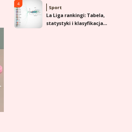
formy i statystyk
4
Sport
La Liga rankingi: Tabela,
statystyki i klasyfikacja
strzelców Primera
División
5
Sport
Lech Poznań rankingi:
Analiza pozycji w
Ekstraklasie, pucharach i
statystykach
6
Sport
Lechia Gdańsk rankingi –
Analiza pozycji w
Ekstraklasie i historyczne
dane
1
Wychowanie dziecka
Jak pomóc dziecku