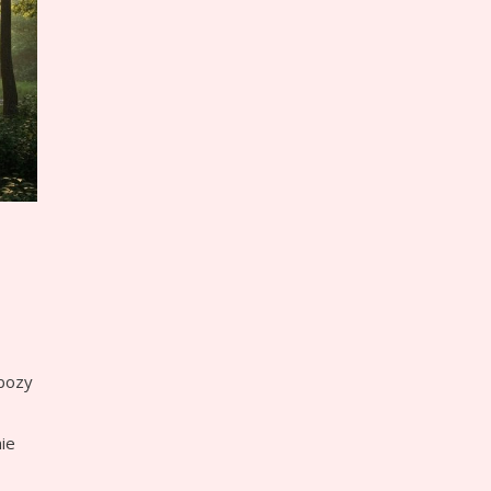
bozy
ie