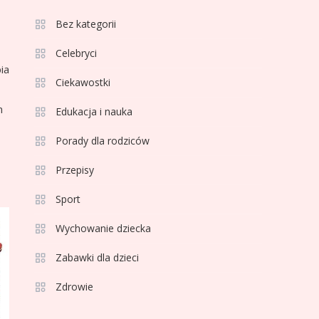
3
Bez kategorii
,
Sport
Jagiellonia Białystok
Celebryci
ia
rankingi w PKO BP
Ciekawostki
Ekstraklasie: analiza
m
formy i statystyk
Edukacja i nauka
4
Sport
La Liga rankingi: Tabela,
Porady dla rodziców
statystyki i klasyfikacja
Przepisy
strzelców Primera
División
Sport
5
Sport
Wychowanie dziecka
Lech Poznań rankingi:
Analiza pozycji w
Zabawki dla dzieci
Ekstraklasie, pucharach i
Zdrowie
statystykach
6
Sport