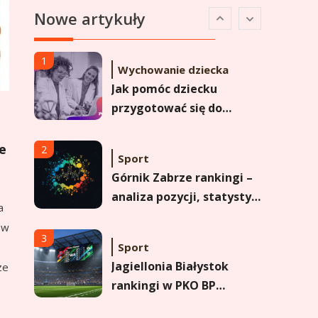
Lechia Gdańsk rankingi –
Nowe artykuły
Analiza pozycji w
Ekstraklasie i historyczne
dane
1
Wychowanie dziecka
Jak pomóc dziecku
przygotować się do
matury? Czy kurs online
to dobre rozwiązanie dla
e
2
Sport
maturzysty?
Górnik Zabrze rankingi –
analiza pozycji, statystyk
a
i historii klubu
 w
3
Sport
Jagiellonia Białystok
ze
rankingi w PKO BP
Ekstraklasie: analiza