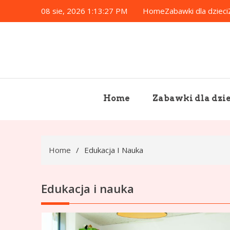
Skip
08 sie, 2026
1:13:28 PM
Home
Zabawki dla dzieci
to
content
Home
Zabawki dla dzie
Home
Edukacja I Nauka
Edukacja i nauka