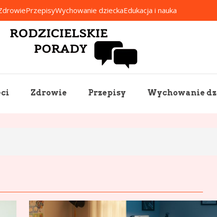
Zdrowie
Przepisy
Wychowanie dziecka
Edukacja i nauka
Rodzicielskie Porady
ci
Zdrowie
Przepisy
Wychowanie dz