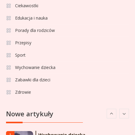
PKO BP Ekstraklasie: analiza
Ciekawostki
formy i statystyk
Edukacja i nauka
Sport
4
La Liga rankingi: Tabela,
Porady dla rodziców
statystyki i klasyfikacja
Przepisy
strzelców Primera División
Sport
Sport
5
Lech Poznań rankingi: Analiza
Wychowanie dziecka
pozycji w Ekstraklasie,
Zabawki dla dzieci
pucharach i statystykach
Zdrowie
Sport
6
Lechia Gdańsk rankingi – Analiza
Nowe artykuły
pozycji w Ekstraklasie i
historyczne dane
Wychowanie dziecka
1