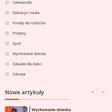
Ciekawostki
formy i statystyk
Edukacja i nauka
Sport
4
La Liga rankingi: Tabela,
Porady dla rodziców
statystyki i klasyfikacja
Przepisy
strzelców Primera División
Sport
Sport
5
Lech Poznań rankingi: Analiza
Wychowanie dziecka
pozycji w Ekstraklasie,
Zabawki dla dzieci
pucharach i statystykach
Zdrowie
Sport
6
Lechia Gdańsk rankingi – Analiza
Nowe artykuły
pozycji w Ekstraklasie i
historyczne dane
Wychowanie dziecka
1