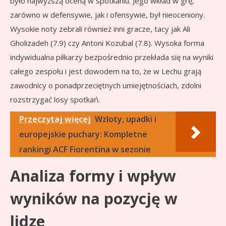
było najwyższą oceną w spotkaniu. Jego wkład w grę,
zarówno w defensywie, jak i ofensywie, był nieoceniony.
Wysokie noty zebrali również inni gracze, tacy jak Ali
Gholizadeh (7.9) czy Antoni Kozubal (7.8). Wysoka forma
indywidualna piłkarzy bezpośrednio przekłada się na wyniki
całego zespołu i jest dowodem na to, że w Lechu grają
zawodnicy o ponadprzeciętnych umiejętnościach, zdolni
rozstrzygać losy spotkań.
Przeczytaj więcej
Wzloty, upadki i
europejskie puchary: Kompletne
rankingi ACF Fiorentina w sezonie
Analiza formy i wpływ
wyników na pozycję w
lidze