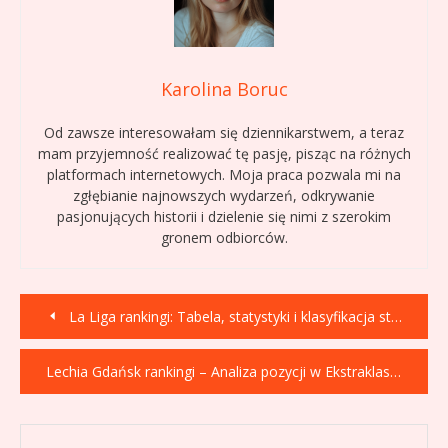
Karolina Boruc
Od zawsze interesowałam się dziennikarstwem, a teraz
mam przyjemność realizować tę pasję, pisząc na różnych
platformach internetowych. Moja praca pozwala mi na
zgłębianie najnowszych wydarzeń, odkrywanie
pasjonujących historii i dzielenie się nimi z szerokim
gronem odbiorców.
Nawigacja
La Liga rankingi: Tabela, statystyki i klasyfikacja strzelców Primera División
wpisu
Lechia Gdańsk rankingi – Analiza pozycji w Ekstraklasie i historyczne dane