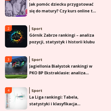
Jak pomóc dziecku przygotować
się do matury? Czy kurs online to
dobre rozwiązanie dla
maturzysty?
Sport
2
Górnik Zabrze rankingi – analiza
pozycji, statystyk i historii klubu
Sport
3
Jagiellonia Białystok rankingi w
PKO BP Ekstraklasie: analiza
formy i statystyk
Sport
4
La Liga rankingi: Tabela,
statystyki i klasyfikacja
strzelców Primera División