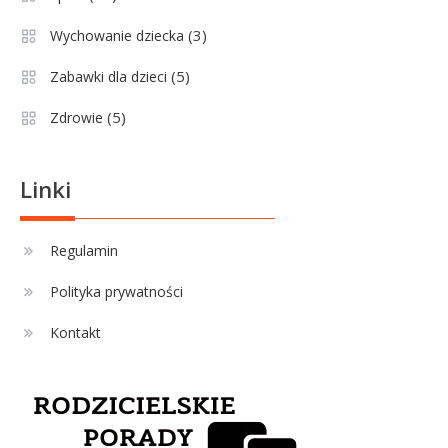
pozycji, statystyk i historii klubu
(3)
Wychowanie dziecka
(5)
Zabawki dla dzieci
Sport
3
(5)
Zdrowie
Jagiellonia Białystok rankingi w
PKO BP Ekstraklasie: analiza
formy i statystyk
Linki
Sport
4
La Liga rankingi: Tabela,
Regulamin
statystyki i klasyfikacja
Polityka prywatności
strzelców Primera División
Kontakt