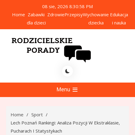
Skip
08 sie, 2026
8:30:59 PM
to
Home
Zabawki
Zdrowie
Przepisy
Wychowanie
Edukacja
content
dla dzieci
dziecka
i nauka
icielskie Porady
Menu
Home
Sport
Lech Poznań Rankingi: Analiza Pozycji W Ekstraklasie,
Pucharach I Statystykach