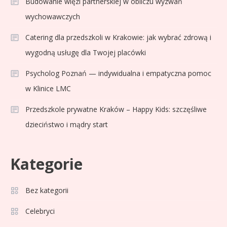
Budowanie więzi partnerskiej w obliczu wyzwań
wychowawczych
Catering dla przedszkoli w Krakowie: jak wybrać zdrową i
wygodną usługę dla Twojej placówki
Psycholog Poznań — indywidualna i empatyczna pomoc
w Klinice LMC
Przedszkole prywatne Kraków – Happy Kids: szczęśliwe
dzieciństwo i mądry start
Kategorie
Bez kategorii
Sport
3
Jagiellonia Białystok rankingi w
Celebryci
PKO BP Ekstraklasie: analiza