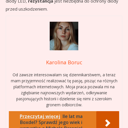
diody LED,
rezystancja
jest niezbędna do ochrony diody
przed uszkodzeniem.
Karolina Boruc
Od zawsze interesowałam się dziennikarstwem, a teraz
mam przyjemność realizować tę pasję, pisząc na różnych
platformach internetowych. Moja praca pozwala mi na
zgłębianie najnowszych wydarzeń, odkrywanie
pasjonujących historii i dzielenie się nimi z szerokim
gronem odbiorców.
Przeczytaj więcej
Ile lat ma
Boxdel? Sprawdź jego wiek i