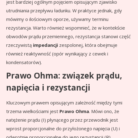
jest bardziej ogólnym pojęciem opisującym zjawisko
utrudniania przepływu ładunku. W praktyce jednak, gdy
mówimy o ilościowym oporze, używamy terminu
rezystancja. Warto również wspomnieć, że w kontekście
obwodów prądu przemiennego, rezystancja stanowi część
rzeczywistą
impedancji
zespolonej, która obejmuje
również reaktywność (opór wynikający z cewek i
kondensatorów).
Prawo Ohma: związek prądu,
napięcia i rezystancji
Kluczowym prawem opisującym zależność między tymi
trzema wielkościami jest
Prawo Ohma
. Mówi ono, że
natężenie prądu (I) płynącego przez przewodnik jest
wprost proporcjonalne do przyłożonego napięcia (U) i
odwrotnie proporcjonalne do jego rezystancji (R).