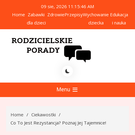
Skip
09 sie, 2026
11:15:47 AM
to
Home
Zabawki
Zdrowie
Przepisy
Wychowanie
Edukacja
content
dla dzieci
dziecka
i nauka
icielskie Porady
Menu
Home
Ciekawostki
Co To Jest Rezystancja? Poznaj Jej Tajemnice!