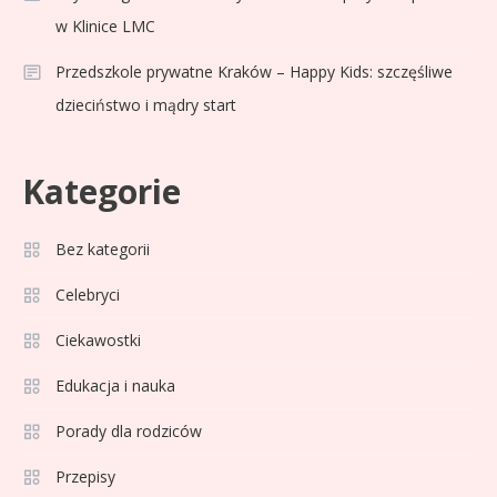
w Klinice LMC
Przedszkole prywatne Kraków – Happy Kids: szczęśliwe
dzieciństwo i mądry start
Kategorie
Bez kategorii
Sport
3
Jagiellonia Białystok rankingi w
Celebryci
PKO BP Ekstraklasie: analiza
Ciekawostki
formy i statystyk
Edukacja i nauka
Sport
4
La Liga rankingi: Tabela,
Porady dla rodziców
statystyki i klasyfikacja
Przepisy
strzelców Primera División