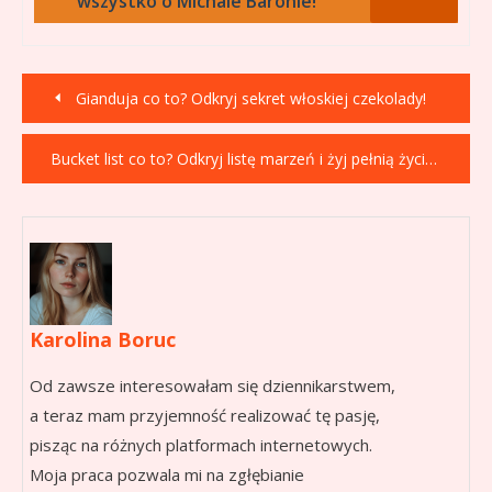
wszystko o Michale Baronie!
Nawigacja
Gianduja co to? Odkryj sekret włoskiej czekolady!
wpisu
Bucket list co to? Odkryj listę marzeń i żyj pełnią życia!
Karolina Boruc
Od zawsze interesowałam się dziennikarstwem,
a teraz mam przyjemność realizować tę pasję,
pisząc na różnych platformach internetowych.
Moja praca pozwala mi na zgłębianie