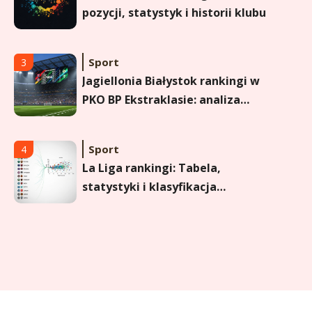
pozycji, statystyk i historii klubu
Sport
3
Jagiellonia Białystok rankingi w
PKO BP Ekstraklasie: analiza
formy i statystyk
Sport
4
La Liga rankingi: Tabela,
statystyki i klasyfikacja
strzelców Primera División
Sport
5
Lech Poznań rankingi: Analiza
pozycji w Ekstraklasie,
pucharach i statystykach