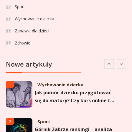
Sport
Sport
5
Lech Poznań rankingi: Analiza
Wychowanie dziecka
pozycji w Ekstraklasie,
Zabawki dla dzieci
pucharach i statystykach
Zdrowie
Sport
6
Lechia Gdańsk rankingi – Analiza
Nowe artykuły
pozycji w Ekstraklasie i
historyczne dane
Wychowanie dziecka
1
Jak pomóc dziecku przygotować
się do matury? Czy kurs online to
dobre rozwiązanie dla
maturzysty?
Sport
2
Górnik Zabrze rankingi – analiza