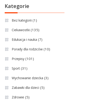
Sport
6
Kategorie
Lechia Gdańsk rankingi – Analiza
pozycji w Ekstraklasie i
(1)
Bez kategorii
historyczne dane
(135)
Ciekawostki
Wychowanie dziecka
1
Jak pomóc dziecku przygotować
(7)
Edukacja i nauka
się do matury? Czy kurs online to
(10)
Porady dla rodziców
dobre rozwiązanie dla
maturzysty?
(101)
Przepisy
Sport
2
(31)
Sport
Górnik Zabrze rankingi – analiza
pozycji, statystyk i historii klubu
(3)
Wychowanie dziecka
(5)
Zabawki dla dzieci
Sport
3
(5)
Zdrowie
Jagiellonia Białystok rankingi w
PKO BP Ekstraklasie: analiza