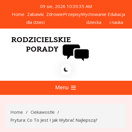
Skip
09 sie, 2026
10:30:36 AM
to
Home
Zabawki
Zdrowie
Przepisy
Wychowanie
Edukacja
content
dla dzieci
dziecka
i nauka
icielskie Porady
Menu
Home
Ciekawostki
Frytura: Co To Jest I Jak Wybrać Najlepszą?