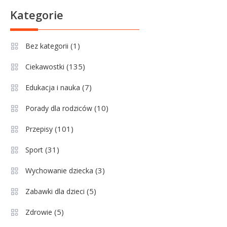
Sport
6
Kategorie
Lechia Gdańsk rankingi – Analiza
pozycji w Ekstraklasie i
(1)
Bez kategorii
historyczne dane
(135)
Ciekawostki
Wychowanie dziecka
1
Jak pomóc dziecku przygotować
(7)
Edukacja i nauka
się do matury? Czy kurs online to
(10)
Porady dla rodziców
dobre rozwiązanie dla
maturzysty?
(101)
Przepisy
Sport
2
(31)
Sport
Górnik Zabrze rankingi – analiza
pozycji, statystyk i historii klubu
(3)
Wychowanie dziecka
(5)
Zabawki dla dzieci
Sport
3
(5)
Zdrowie
Jagiellonia Białystok rankingi w