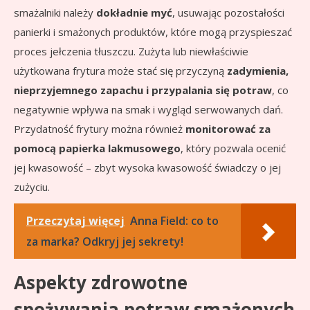
smażalniki należy
dokładnie myć
, usuwając pozostałości
panierki i smażonych produktów, które mogą przyspieszać
proces jełczenia tłuszczu. Zużyta lub niewłaściwie
użytkowana frytura może stać się przyczyną
zadymienia,
nieprzyjemnego zapachu i przypalania się potraw
, co
negatywnie wpływa na smak i wygląd serwowanych dań.
Przydatność frytury można również
monitorować za
pomocą papierka lakmusowego
, który pozwala ocenić
jej kwasowość – zbyt wysoka kwasowość świadczy o jej
zużyciu.
Przeczytaj więcej
Anna Field: co to
za marka? Odkryj jej sekrety!
Aspekty zdrowotne
spożywania potraw smażonych