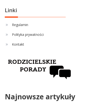
PKO BP Ekstraklasie: analiza
formy i statystyk
Linki
Sport
4
La Liga rankingi: Tabela,
Regulamin
statystyki i klasyfikacja
Polityka prywatności
strzelców Primera División
Kontakt
Najnowsze artykuły