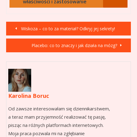
właściwości i zastosowanie
Nawigacja
Wiskoza – co to za materiał? Odkryj jej sekrety!
wpisu
Placebo: co to znaczy i jak działa na mózg?
Karolina Boruc
Od zawsze interesowałam się dziennikarstwem,
a teraz mam przyjemność realizować tę pasję,
pisząc na różnych platformach internetowych.
Moja praca pozwala mi na zgłębianie