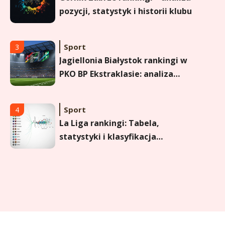
pozycji, statystyk i historii klubu
Sport
3
Jagiellonia Białystok rankingi w
PKO BP Ekstraklasie: analiza
formy i statystyk
Sport
4
La Liga rankingi: Tabela,
statystyki i klasyfikacja
strzelców Primera División
Sport
5
Lech Poznań rankingi: Analiza
pozycji w Ekstraklasie,
pucharach i statystykach