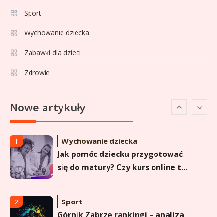
Sport
Sport
5
Lech Poznań rankingi: Analiza
Wychowanie dziecka
pozycji w Ekstraklasie,
Zabawki dla dzieci
pucharach i statystykach
Zdrowie
Sport
6
Lechia Gdańsk rankingi – Analiza
Nowe artykuły
pozycji w Ekstraklasie i
historyczne dane
Wychowanie dziecka
1
Jak pomóc dziecku przygotować
się do matury? Czy kurs online to
dobre rozwiązanie dla
maturzysty?
Sport
2
Górnik Zabrze rankingi – analiza