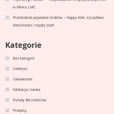
w Klinice LMC
Przedszkole prywatne Kraków – Happy Kids: szczęśliwe
dzieciństwo i mądry start
Kategorie
Bez kategorii
Sport
3
Jagiellonia Białystok rankingi w
Celebryci
PKO BP Ekstraklasie: analiza
Ciekawostki
formy i statystyk
Edukacja i nauka
Sport
4
La Liga rankingi: Tabela,
Porady dla rodziców
statystyki i klasyfikacja
Przepisy
strzelców Primera División