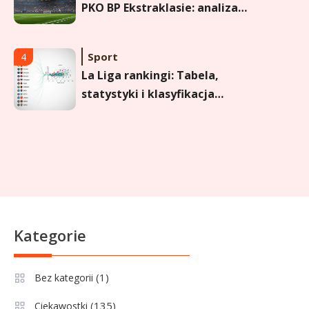
PKO BP Ekstraklasie: analiza
formy i statystyk
Sport
4
La Liga rankingi: Tabela,
statystyki i klasyfikacja
strzelców Primera División
Sport
5
Lech Poznań rankingi: Analiza
pozycji w Ekstraklasie,
pucharach i statystykach
Sport
6
Kategorie
Lechia Gdańsk rankingi – Analiza
pozycji w Ekstraklasie i
(1)
Bez kategorii
historyczne dane
(135)
Ciekawostki