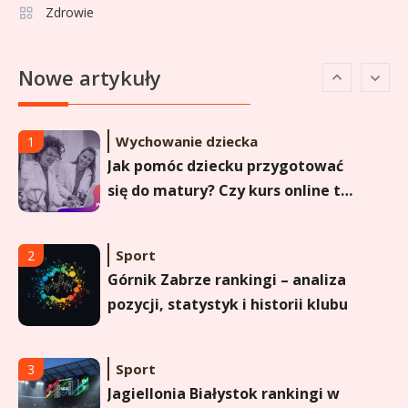
Zdrowie
Sport
6
Lechia Gdańsk rankingi – Analiza
Nowe artykuły
pozycji w Ekstraklasie i
historyczne dane
Wychowanie dziecka
1
Jak pomóc dziecku przygotować
się do matury? Czy kurs online to
dobre rozwiązanie dla
maturzysty?
Sport
2
Górnik Zabrze rankingi – analiza
pozycji, statystyk i historii klubu
Sport
3
Jagiellonia Białystok rankingi w