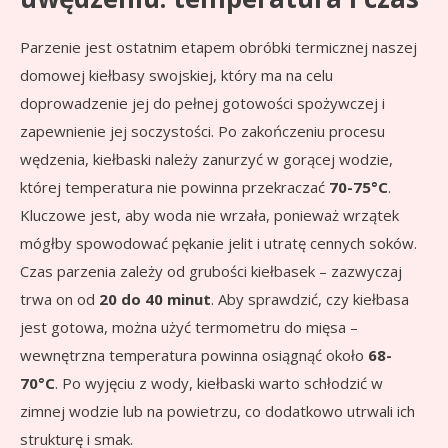
Parzenie jest ostatnim etapem obróbki termicznej naszej
domowej kiełbasy swojskiej, który ma na celu
doprowadzenie jej do pełnej gotowości spożywczej i
zapewnienie jej soczystości. Po zakończeniu procesu
wędzenia, kiełbaski należy zanurzyć w gorącej wodzie,
której temperatura nie powinna przekraczać
70-75°C
.
Kluczowe jest, aby woda nie wrzała, ponieważ wrzątek
mógłby spowodować pękanie jelit i utratę cennych soków.
Czas parzenia zależy od grubości kiełbasek – zazwyczaj
trwa on od
20 do 40 minut
. Aby sprawdzić, czy kiełbasa
jest gotowa, można użyć termometru do mięsa –
wewnętrzna temperatura powinna osiągnąć około
68-
70°C
. Po wyjęciu z wody, kiełbaski warto schłodzić w
zimnej wodzie lub na powietrzu, co dodatkowo utrwali ich
strukturę i smak.