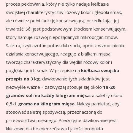
proces peklowania, który nie tylko nadaje kiełbasie
swojskiej charakterystyczny różowy kolor i głęboki smak,
ale również pełni funkcję konserwującą, przedłużając jej
trwałość. Sól jest podstawowym środkiem konserwującym,
który hamuje rozwój niepożądanych mikroorganizmów.
Saletra, czyli azotan potasu lub sodu, oprócz wzmocnienia
działania konserwującego, reaguje z białkami mięsa,
tworząc charakterystyczny dla wędlin różowy kolor i
pogłębiając ich smak. W przepisie na
kiełbasa swojska
przepis na 3 kg
, dawkowanie tych składników jest
niezwykle ważne – zazwyczaj stosuje się około
18-20
gramów soli na każdy kilogram mięsa
, a saletry około
0,5-1 grama na kilogram mięsa
. Należy pamiętać, aby
stosować saletrę spożywczą, przeznaczoną do
przetwórstwa mięsnego. Precyzyjne dawkowanie jest
kluczowe dla bezpieczeństwa i jakości produktu