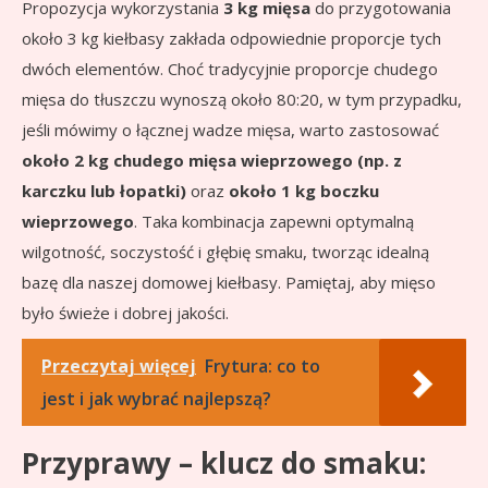
Propozycja wykorzystania
3 kg mięsa
do przygotowania
około 3 kg kiełbasy zakłada odpowiednie proporcje tych
dwóch elementów. Choć tradycyjnie proporcje chudego
mięsa do tłuszczu wynoszą około 80:20, w tym przypadku,
jeśli mówimy o łącznej wadze mięsa, warto zastosować
około 2 kg chudego mięsa wieprzowego (np. z
karczku lub łopatki)
oraz
około 1 kg boczku
wieprzowego
. Taka kombinacja zapewni optymalną
wilgotność, soczystość i głębię smaku, tworząc idealną
bazę dla naszej domowej kiełbasy. Pamiętaj, aby mięso
było świeże i dobrej jakości.
Przeczytaj więcej
Frytura: co to
jest i jak wybrać najlepszą?
Przyprawy – klucz do smaku: