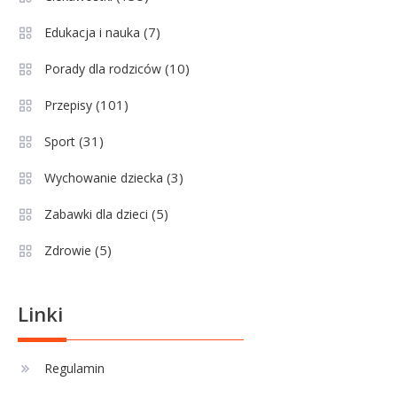
Wychowanie dziecka
1
Jak pomóc dziecku przygotować
(7)
Edukacja i nauka
się do matury? Czy kurs online to
(10)
Porady dla rodziców
dobre rozwiązanie dla
maturzysty?
(101)
Przepisy
Sport
2
(31)
Sport
Górnik Zabrze rankingi – analiza
pozycji, statystyk i historii klubu
(3)
Wychowanie dziecka
(5)
Zabawki dla dzieci
Sport
3
(5)
Zdrowie
Jagiellonia Białystok rankingi w
PKO BP Ekstraklasie: analiza
formy i statystyk
Linki
Sport
4
La Liga rankingi: Tabela,
Regulamin
statystyki i klasyfikacja