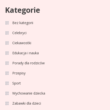
Kategorie
Bez kategorii
Sport
3
Jagiellonia Białystok rankingi w
Celebryci
PKO BP Ekstraklasie: analiza
Ciekawostki
formy i statystyk
Edukacja i nauka
Sport
4
La Liga rankingi: Tabela,
Porady dla rodziców
statystyki i klasyfikacja
Przepisy
strzelców Primera División
Sport
Sport
5
Lech Poznań rankingi: Analiza
Wychowanie dziecka
pozycji w Ekstraklasie,
Zabawki dla dzieci
pucharach i statystykach