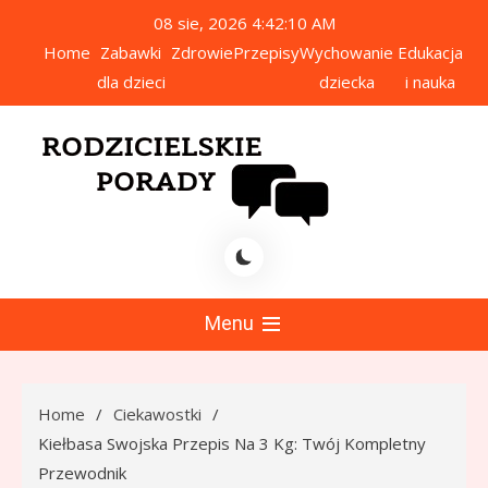
Skip
08 sie, 2026
4:42:11 AM
to
Home
Zabawki
Zdrowie
Przepisy
Wychowanie
Edukacja
content
dla dzieci
dziecka
i nauka
icielskie Porady
Menu
Home
Ciekawostki
Kiełbasa Swojska Przepis Na 3 Kg: Twój Kompletny
Przewodnik