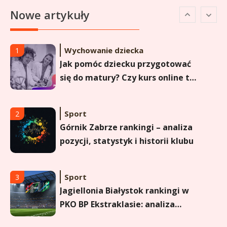
Lechia Gdańsk rankingi – Analiza
Nowe artykuły
pozycji w Ekstraklasie i
historyczne dane
Wychowanie dziecka
1
Jak pomóc dziecku przygotować
się do matury? Czy kurs online to
dobre rozwiązanie dla
maturzysty?
Sport
2
Górnik Zabrze rankingi – analiza
pozycji, statystyk i historii klubu
Sport
3
Jagiellonia Białystok rankingi w
PKO BP Ekstraklasie: analiza
formy i statystyk