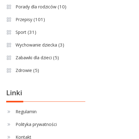
się do matury? Czy kurs online to
(10)
Porady dla rodziców
dobre rozwiązanie dla
maturzysty?
(101)
Przepisy
Sport
2
(31)
Sport
Górnik Zabrze rankingi – analiza
pozycji, statystyk i historii klubu
(3)
Wychowanie dziecka
(5)
Zabawki dla dzieci
Sport
3
(5)
Zdrowie
Jagiellonia Białystok rankingi w
PKO BP Ekstraklasie: analiza
formy i statystyk
Linki
Sport
4
La Liga rankingi: Tabela,
Regulamin
statystyki i klasyfikacja
Polityka prywatności
strzelców Primera División
Kontakt