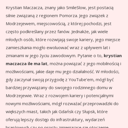
Krystian Maczacza, znany jako SmileSlow, jest postacią
silnie związaną z regionem Pomorza. Jego związek z
Modrzejewem, miejscowością, z której pochodzi, jest
często podkreślany przez fanów. Jednakże, jak wiele
młodych osób, które rozwijają swoje kariery, jego miejsce
zamieszkania mogło ewoluować wraz z upływem lat i
zmianami w jego życiu zawodowym. Pytanie o to,
krystian
maczacza ile ma lat
, można powiązać z jego mobilnością i
możliwościami, jakie daje mu jego działalność. W młodości,
gdy zaczynał swoją przygodę z YouTube’em, mógł być
bardziej przywiązany do swojego rodzinnego domu w
Modrzejewie. Wraz z rozwojem kariery i potencjalnymi
nowymi możliwościami, mógł rozważać przeprowadzki do
większych miast, takich jak Gdańsk czy Słupsk, które
oferują lepszy dostęp do infrastruktury, wydarzeń
branżowych czy po prostu zmieniające się otoczenie.