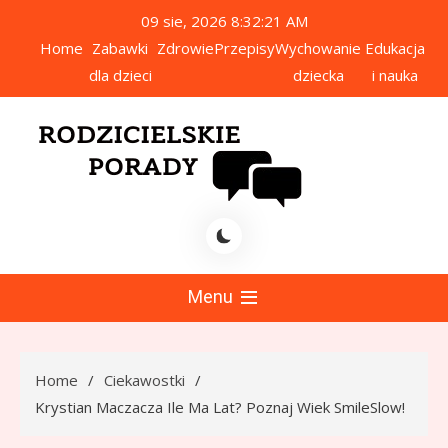
Skip
09 sie, 2026
8:32:22 AM
to
Home
Zabawki
Zdrowie
Przepisy
Wychowanie
Edukacja
content
dla dzieci
dziecka
i nauka
icielskie Porady
Menu
Home
Ciekawostki
Krystian Maczacza Ile Ma Lat? Poznaj Wiek SmileSlow!