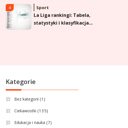
Sport
4
La Liga rankingi: Tabela,
statystyki i klasyfikacja
strzelców Primera División
Sport
5
Lech Poznań rankingi: Analiza
pozycji w Ekstraklasie,
pucharach i statystykach
Sport
6
Kategorie
Lechia Gdańsk rankingi – Analiza
pozycji w Ekstraklasie i
(1)
Bez kategorii
historyczne dane
(135)
Ciekawostki
Wychowanie dziecka
1
Jak pomóc dziecku przygotować
(7)
Edukacja i nauka