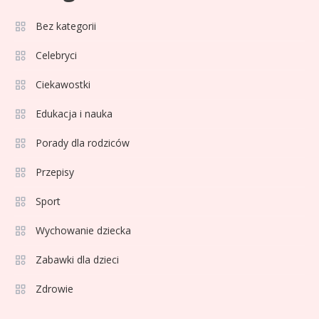
Bez kategorii
Sport
3
Jagiellonia Białystok rankingi w
Celebryci
PKO BP Ekstraklasie: analiza
Ciekawostki
formy i statystyk
Edukacja i nauka
Sport
4
La Liga rankingi: Tabela,
Porady dla rodziców
statystyki i klasyfikacja
Przepisy
strzelców Primera División
Sport
Sport
5
Lech Poznań rankingi: Analiza
Wychowanie dziecka
pozycji w Ekstraklasie,
Zabawki dla dzieci
pucharach i statystykach
Zdrowie
Sport
6