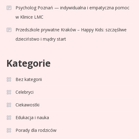
Psycholog Poznań — indywidualna i empatyczna pomoc
w Klinice LMC
Przedszkole prywatne Kraków – Happy Kids: szczęśliwe
dzieciństwo i mądry start
Kategorie
Bez kategorii
Sport
3
Jagiellonia Białystok rankingi w
Celebryci
PKO BP Ekstraklasie: analiza
Ciekawostki
formy i statystyk
Edukacja i nauka
Sport
4
La Liga rankingi: Tabela,
Porady dla rodziców
statystyki i klasyfikacja