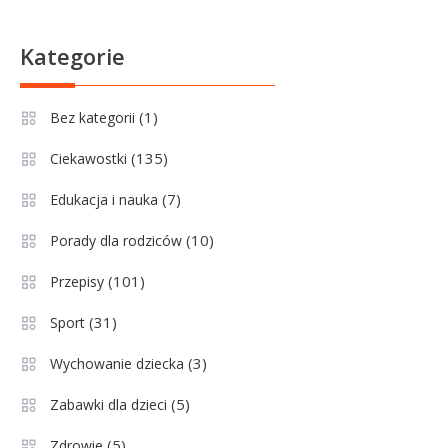
pucharach i statystykach
Sport
6
Kategorie
Lechia Gdańsk rankingi – Analiza
pozycji w Ekstraklasie i
(1)
Bez kategorii
historyczne dane
(135)
Ciekawostki
Wychowanie dziecka
1
Jak pomóc dziecku przygotować
(7)
Edukacja i nauka
się do matury? Czy kurs online to
(10)
Porady dla rodziców
dobre rozwiązanie dla
maturzysty?
(101)
Przepisy
Sport
2
(31)
Sport
Górnik Zabrze rankingi – analiza
pozycji, statystyk i historii klubu
(3)
Wychowanie dziecka
(5)
Zabawki dla dzieci
Sport
3
(5)
Zdrowie