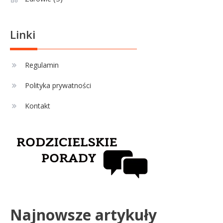
Jagiellonia Białystok rankingi w
PKO BP Ekstraklasie: analiza
formy i statystyk
Linki
Sport
4
La Liga rankingi: Tabela,
Regulamin
statystyki i klasyfikacja
Polityka prywatności
strzelców Primera División
Kontakt
Najnowsze artykuły