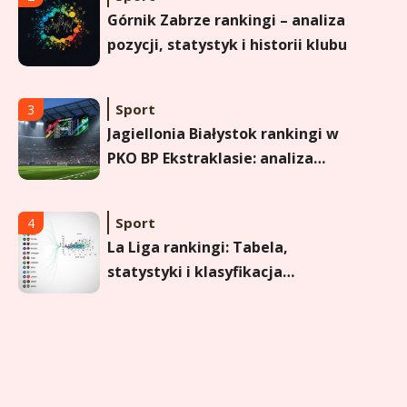
Górnik Zabrze rankingi – analiza
pozycji, statystyk i historii klubu
Sport
3
Jagiellonia Białystok rankingi w
PKO BP Ekstraklasie: analiza
formy i statystyk
Sport
4
La Liga rankingi: Tabela,
statystyki i klasyfikacja
strzelców Primera División
Sport
5
Lech Poznań rankingi: Analiza
pozycji w Ekstraklasie,