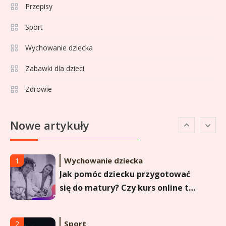
Przepisy
strzelców Primera División
Sport
Sport
5
Lech Poznań rankingi: Analiza
Wychowanie dziecka
pozycji w Ekstraklasie,
Zabawki dla dzieci
pucharach i statystykach
Zdrowie
Sport
6
Lechia Gdańsk rankingi – Analiza
Nowe artykuły
pozycji w Ekstraklasie i
historyczne dane
Wychowanie dziecka
1
Jak pomóc dziecku przygotować
się do matury? Czy kurs online to
dobre rozwiązanie dla
maturzysty?
Sport
2