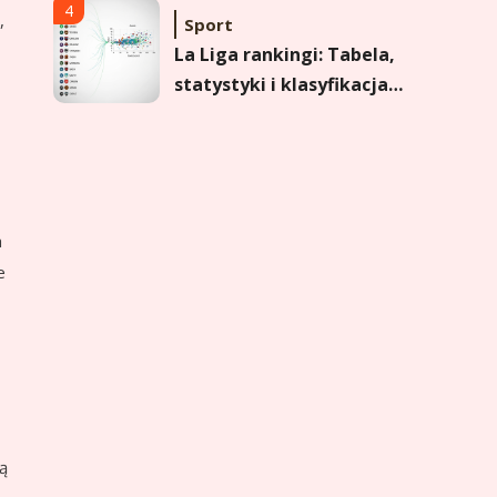
formy i statystyk
4
,
Sport
La Liga rankingi: Tabela,
statystyki i klasyfikacja
strzelców Primera
División
5
Sport
Lech Poznań rankingi:
Analiza pozycji w
a
Ekstraklasie, pucharach i
e
statystykach
6
Sport
Lechia Gdańsk rankingi –
Analiza pozycji w
Ekstraklasie i historyczne
dane
1
Wychowanie dziecka
lą
Jak pomóc dziecku