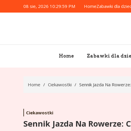
Skip
08 sie, 2026
10:30:00 PM
Home
Zabawki dla dziec
to
content
Home
Zabawki dla dzie
Home
Ciekawostki
Sennik Jazda Na Rowerze
Ciekawostki
Sennik Jazda Na Rowerze: 