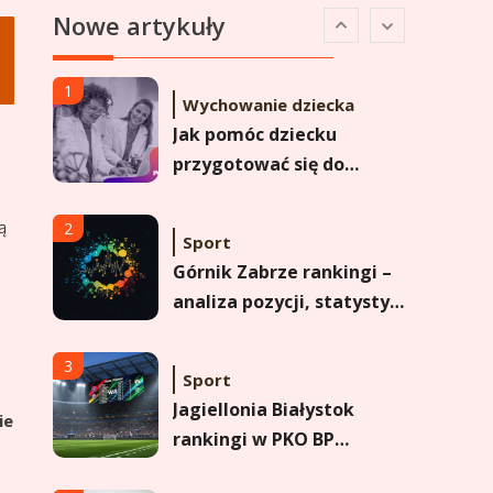
Nowe artykuły
Analiza pozycji w
Ekstraklasie i historyczne
dane
1
Wychowanie dziecka
Jak pomóc dziecku
przygotować się do
matury? Czy kurs online
to dobre rozwiązanie dla
ą
2
Sport
maturzysty?
Górnik Zabrze rankingi –
analiza pozycji, statystyk
i historii klubu
3
Sport
Jagiellonia Białystok
ie
rankingi w PKO BP
Ekstraklasie: analiza