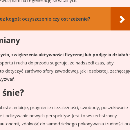
zwolą nam na regenerację sił witalnych.
z kogoś: oczyszczenie czy ostrzeżenie?
zmiany
ycia, zwiększenia aktywności fizycznej lub podjęcia działań
sportu i ruchu do przodu sugeruje, że nadszedł czas, aby
 dotyczyć zarówno sfery zawodowej, jak i osobistej, zachęcają
 wyzwań.
 śnie?
obiste ambicje, pragnienie niezależności, swobody, poszukiwanie
że i odkrywanie nowych perspektyw. Jest to wszechstronny
 autonomii, zdolność do samodzielnego pokonywania trudności or