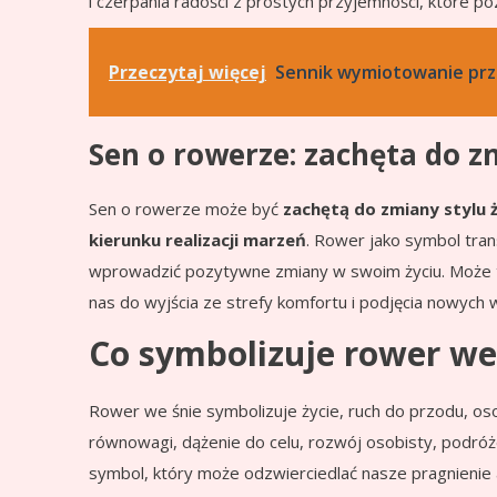
i czerpania radości z prostych przyjemności, które po
Przeczytaj więcej
Sennik wymiotowanie prze
Sen o rowerze: zachęta do 
Sen o rowerze może być
zachętą do zmiany stylu ż
kierunku realizacji marzeń
. Rower jako symbol tran
wprowadzić pozytywne zmiany w swoim życiu. Może to
nas do wyjścia ze strefy komfortu i podjęcia nowych
Co symbolizuje rower we
Rower we śnie symbolizuje życie, ruch do przodu, os
równowagi, dążenie do celu, rozwój osobisty, podró
symbol, który może odzwierciedlać nasze pragnienie