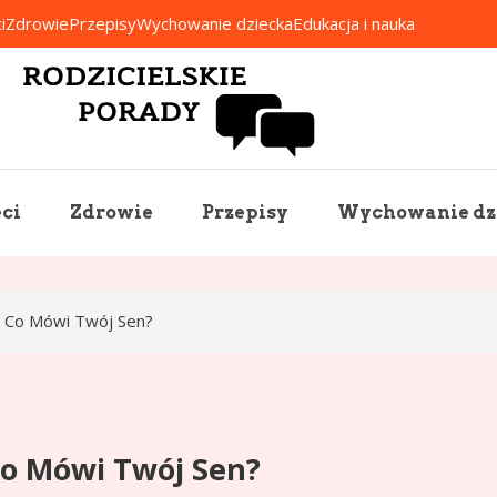
i
Zdrowie
Przepisy
Wychowanie dziecka
Edukacja i nauka
Rodzicielskie Porady
ci
Zdrowie
Przepisy
Wychowanie dz
: Co Mówi Twój Sen?
Co Mówi Twój Sen?