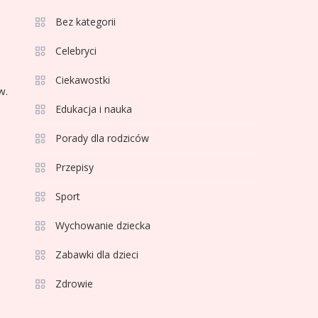
3
Bez kategorii
Sport
Jagiellonia Białystok
Celebryci
rankingi w PKO BP
Ciekawostki
Ekstraklasie: analiza
w.
formy i statystyk
Edukacja i nauka
4
Sport
La Liga rankingi: Tabela,
Porady dla rodziców
statystyki i klasyfikacja
Przepisy
strzelców Primera
División
Sport
5
Sport
Wychowanie dziecka
Lech Poznań rankingi:
Analiza pozycji w
Zabawki dla dzieci
Ekstraklasie, pucharach i
Zdrowie
statystykach
6
Sport
Lechia Gdańsk rankingi –