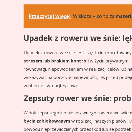
Przeczytaj więcej
Wiskoza – co to za materia
Upadek z roweru we śnie: lęk
Upadek z roweru we śnie jest często interpretowany
stresem lub brakiem kontroli
w życiu prywatnym i
równowagi, niepowodzeniem w realizacji celów lub n
wskazywać na poczucie niepewności, lęk przed podej
w obecnej sytuacji życiowej.
Zepsuty rower we śnie: pro
Widok zepsutego lub niesprawnego roweru we śnie
bycia zablokowanym
w realizacji naszych planów. 
powodu nieprzewidzianych przeszkód lub że potrzebuj