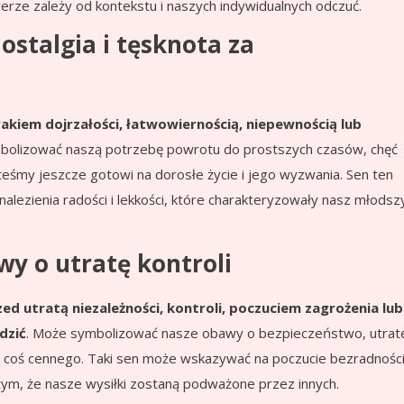
erze zależy od kontekstu i naszych indywidualnych odczuć.
ostalgia i tęsknota za
akiem dojrzałości, łatwowiernością, niepewnością lub
bolizować naszą potrzebę powrotu do prostszych czasów, chęć
steśmy jeszcze gotowi na dorosłe życie i jego wyzwania. Sen ten
ezienia radości i lekkości, które charakteryzowały nasz młodsz
wy o utratę kontroli
zed utratą niezależności, kontroli, poczuciem zagrożenia lub
dzić
. Może symbolizować nasze obawy o bezpieczeństwo, utrat
am coś cennego. Taki sen może wskazywać na poczucie bezradnośc
ym, że nasze wysiłki zostaną podważone przez innych.