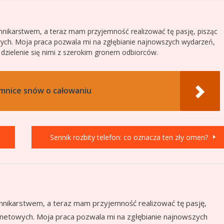
nnikarstwem, a teraz mam przyjemność realizować tę pasję, pisząc
wych. Moja praca pozwala mi na zgłębianie najnowszych wydarzeń,
i dzielenie się nimi z szerokim gronem odbiorców.
emnice snów o całowaniu
Sennik rozbity telefon: co oznacza ten zły omen?
nnikarstwem, a teraz mam przyjemność realizować tę pasję,
ernetowych. Moja praca pozwala mi na zgłębianie najnowszych