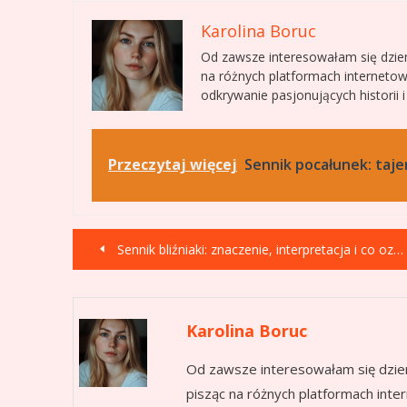
Karolina Boruc
Od zawsze interesowałam się dzie
na różnych platformach interneto
odkrywanie pasjonujących historii 
Przeczytaj więcej
Sennik pocałunek: taj
Nawigacja
Sennik bliźniaki: znaczenie, interpretacja i co oznacza twój sen
wpisu
Karolina Boruc
Od zawsze interesowałam się dzie
pisząc na różnych platformach int