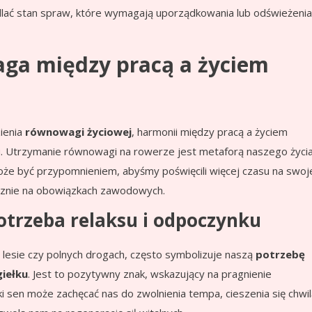
edlać stan spraw, które wymagają uporządkowania lub odświeżenia
ga między pracą a życiem
ienia
równowagi życiowej
, harmonii między pracą a życiem
u. Utrzymanie równowagi na rowerze jest metaforą naszego życi
oże być przypomnieniem, abyśmy poświęcili więcej czasu na swoj
łącznie na obowiązkach zawodowych.
otrzeba relaksu i odpoczynku
lesie czy polnych drogach, często symbolizuje naszą
potrzebę
giełku
. Jest to pozytywny znak, wskazujący na pragnienie
aki sen może zachęcać nas do zwolnienia tempa, cieszenia się chwi