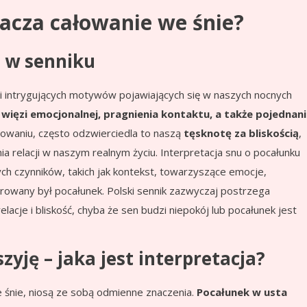
nacza całowanie we śnie?
 w senniku
h i intrygujących motywów pojawiających się w naszych nocnych
, więzi emocjonalnej, pragnienia kontaktu, a także pojednani
łowaniu, często odzwierciedla to naszą
tęsknotę za bliskością
,
 relacji w naszym realnym życiu. Interpretacja snu o pocałunku
nych czynników, takich jak kontekst, towarzyszące emocje,
erowany był pocałunek. Polski sennik zazwyczaj postrzega
lacje i bliskość, chyba że sen budzi niepokój lub pocałunek jest
zyję – jaka jest interpretacja?
 śnie, niosą ze sobą odmienne znaczenia.
Pocałunek w usta