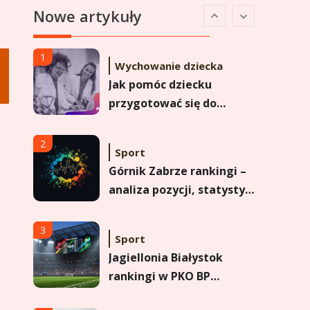
Nowe artykuły
Analiza pozycji w
Ekstraklasie i historyczne
dane
1
Wychowanie dziecka
Jak pomóc dziecku
przygotować się do
matury? Czy kurs online
to dobre rozwiązanie dla
2
Sport
maturzysty?
Górnik Zabrze rankingi –
analiza pozycji, statystyk
i historii klubu
3
Sport
Jagiellonia Białystok
rankingi w PKO BP
Ekstraklasie: analiza