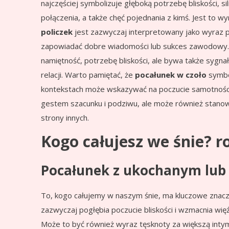
najczęściej symbolizuje głęboką potrzebę bliskości, s
połączenia, a także chęć pojednania z kimś. Jest to w
policzek
jest zazwyczaj interpretowany jako wyraz pr
zapowiadać dobre wiadomości lub sukces zawodowy
namiętność, potrzebę bliskości, ale bywa także sygn
relacji. Warto pamiętać, że
pocałunek w czoło
symbol
kontekstach może wskazywać na poczucie samotności
gestem szacunku i podziwu, ale może również stanow
strony innych.
Kogo całujesz we śnie? rol
Pocałunek z ukochanym lu
To, kogo całujemy w naszym śnie, ma kluczowe znaczen
zazwyczaj pogłębia poczucie bliskości i wzmacnia wię
Może to być również wyraz tęsknoty za większą intym