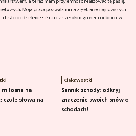
nnikarstwem, a teraz mam przyjemność realizować tę pasję,
ernetowych. Moja praca pozwala mi na zgłębianie najnowszych
 historii i dzielenie się nimi z szerokim gronem odbiorców.
tki
Ciekawostki
i miłosne na
Sennik schody: odkryj
: czułe słowa na
znaczenie swoich snów o
schodach!