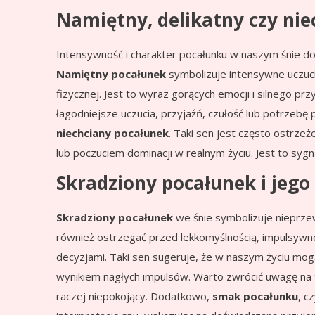
Namiętny, delikatny czy ni
Intensywność i charakter pocałunku w naszym śnie d
Namiętny pocałunek
symbolizuje intensywne uczucia
fizycznej. Jest to wyraz gorących emocji i silnego przy
łagodniejsze uczucia, przyjaźń, czułość lub potrzebę 
niechciany pocałunek
. Taki sen jest często ostrze
lub poczuciem dominacji w realnym życiu. Jest to syg
Skradziony pocałunek i jego
Skradziony pocałunek
we śnie symbolizuje nieprzew
również ostrzegać przed lekkomyślnością, impulsywn
decyzjami. Taki sen sugeruje, że w naszym życiu mogą
wynikiem nagłych impulsów. Warto zwrócić uwagę na 
raczej niepokojący. Dodatkowo,
smak pocałunku
, c