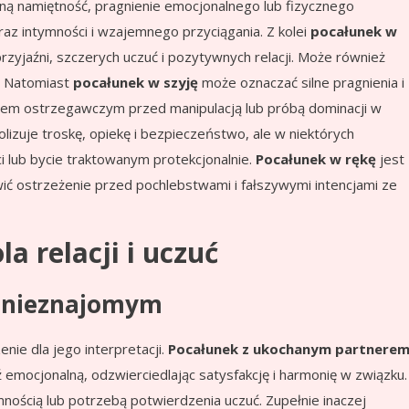
ilną namiętność, pragnienie emocjonalnego lub fizycznego
yraz intymności i wzajemnego przyciągania. Z kolei
pocałunek w
zyjaźni, szczerych uczuć i pozytywnych relacji. Może również
. Natomiast
pocałunek w szyję
może oznaczać silne pragnienia i
ałem ostrzegawczym przed manipulacją lub próbą dominacji w
izuje troskę, opiekę i bezpieczeństwo, ale w niektórych
 lub bycie traktowanym protekcjonalnie.
Pocałunek w rękę
jest
ić ostrzeżenie przed pochlebstwami i fałszywymi intencjami ze
a relacji i uczuć
b nieznajomym
ie dla jego interpretacji.
Pocałunek z ukochanym partnere
ź emocjonalną, odzwierciedlając satysfakcję i harmonię w związku.
nością lub potrzebą potwierdzenia uczuć. Zupełnie inaczej