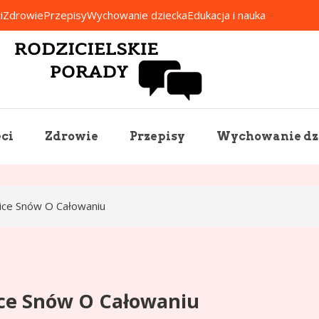
i
Zdrowie
Przepisy
Wychowanie dziecka
Edukacja i nauka
Rodzicielskie Porady
ci
Zdrowie
Przepisy
Wychowanie dz
nice Snów O Całowaniu
ice Snów O Całowaniu