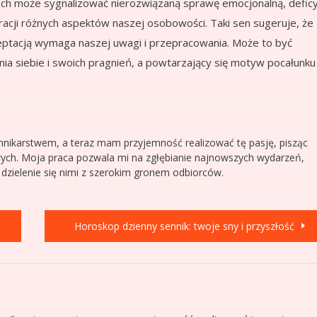
ch może sygnalizować nierozwiązaną sprawę emocjonalną, defic
gracji różnych aspektów naszej osobowości. Taki sen sugeruje, że
kceptacją wymaga naszej uwagi i przepracowania. Może to być
a siebie i swoich pragnień, a powtarzający się motyw pocałunku
nnikarstwem, a teraz mam przyjemność realizować tę pasję, pisząc
wych. Moja praca pozwala mi na zgłębianie najnowszych wydarzeń,
i dzielenie się nimi z szerokim gronem odbiorców.
Horoskop dzienny sennik: twoje sny i przyszłość