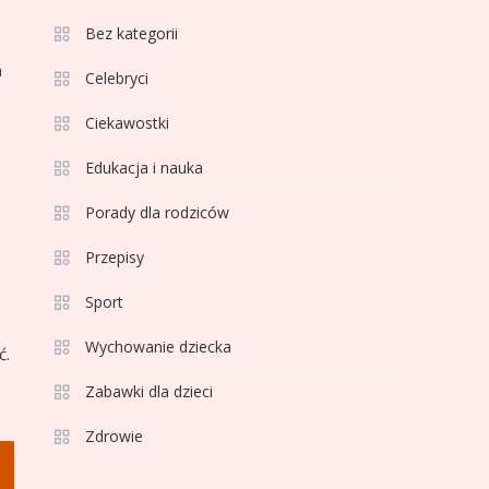
3
Bez kategorii
Sport
a
Jagiellonia Białystok
Celebryci
rankingi w PKO BP
Ciekawostki
Ekstraklasie: analiza
formy i statystyk
Edukacja i nauka
4
Sport
La Liga rankingi: Tabela,
Porady dla rodziców
statystyki i klasyfikacja
Przepisy
strzelców Primera
División
Sport
5
Sport
Wychowanie dziecka
Lech Poznań rankingi:
ć.
Analiza pozycji w
Zabawki dla dzieci
Ekstraklasie, pucharach i
Zdrowie
statystykach
6
Sport
Lechia Gdańsk rankingi –