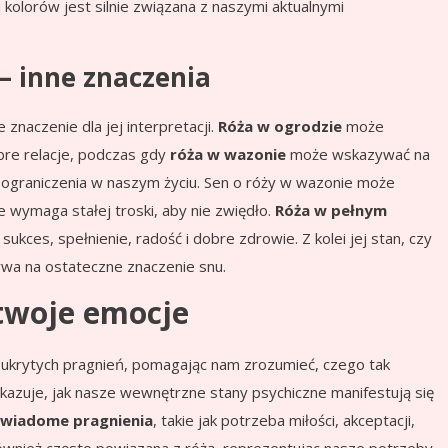
 kolorów jest silnie związana z naszymi aktualnymi
– inne znaczenia
 znaczenie dla jej interpretacji.
Róża w ogrodzie
może
bre relacje, podczas gdy
róża w wazonie
może wskazywać na
na ograniczenia w naszym życiu. Sen o róży w wazonie może
e wymaga stałej troski, aby nie zwiędło.
Róża w pełnym
kces, spełnienie, radość i dobre zdrowie. Z kolei jej stan, czy
ływa na ostateczne znaczenie snu.
 twoje emocje
i ukrytych pragnień, pomagając nam zrozumieć, czego tak
azuje, jak nasze wewnętrzne stany psychiczne manifestują się
świadome pragnienia
, takie jak potrzeba miłości, akceptacji,