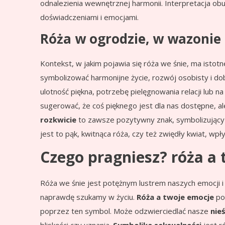
odnalezienia wewnętrznej harmonii. Interpretacja obu
doświadczeniami i emocjami.
Róża w ogrodzie, w wazonie 
Kontekst, w jakim pojawia się róża we śnie, ma istotne
symbolizować harmonijne życie, rozwój osobisty i do
ulotność piękna, potrzebę pielęgnowania relacji lub 
sugerować, że coś pięknego jest dla nas dostępne, al
rozkwicie
to zawsze pozytywny znak, symbolizujący su
jest to pąk, kwitnąca róża, czy też zwiędły kwiat, wp
Czego pragniesz? róża a
Róża we śnie jest potężnym lustrem naszych emocji 
naprawdę szukamy w życiu.
Róża a twoje emocje
pok
poprzez ten symbol. Może odzwierciedlać nasze
nie