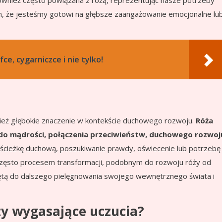
ównież często powiązana z różą, reprezentując nasze potrzeby
m, że jesteśmy gotowi na głębsze zaangażowanie emocjonalne lu
fce, cygarniczce i nie tylko!
ież głębokie znaczenie w kontekście duchowego rozwoju.
Róża
ę do mądrości, połączenia przeciwieństw, duchowego rozwoj
ścieżkę duchową, poszukiwanie prawdy, oświecenie lub potrzebę
często procesem transformacji, podobnym do rozwoju róży od
ętą do dalszego pielęgnowania swojego wewnętrznego świata i
czy wygasające uczucia?