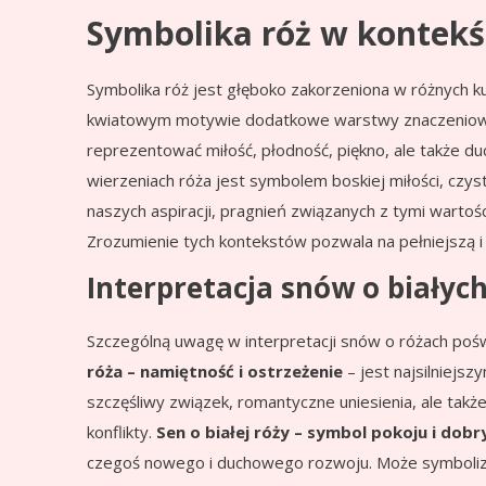
Symbolika róż w kontek
Symbolika róż jest głęboko zakorzeniona w różnych ku
kwiatowym motywie dodatkowe warstwy znaczenio
reprezentować miłość, płodność, piękno, ale także 
wierzeniach róża jest symbolem boskiej miłości, czys
naszych aspiracji, pragnień związanych z tymi wartoś
Zrozumienie tych kontekstów pozwala na pełniejszą i 
Interpretacja snów o białyc
Szczególną uwagę w interpretacji snów o różach pośw
róża – namiętność i ostrzeżenie
– jest najsilniejs
szczęśliwy związek, romantyczne uniesienia, ale takż
konflikty.
Sen o białej róży – symbol pokoju i dob
czegoś nowego i duchowego rozwoju. Może symbolizow