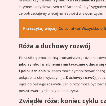
bliskości czy uznania.
Symbolika seksualności
jest r
intymne i zmysłowe. Sen o różach może być sygnałe
że potrzebujemy więcej namiętności w swoim życiu.
Przeczytaj więcej
Co to lufka? Wszystko o fi
Róża a duchowy rozwój
Poza sferą emocjonalną i romantyczną, róża ma równ
jako symbol w alchemii i mistycyzmie odnosi si
i pełni istnienia
. W snach może symbolizować naszą 
połączenia się z wyższym ja.
Duchowy rozwój
jest 
pąka do pełnego rozkwitu. Sen o róży może być zach
poszukiwania głębszego sensu życia.
Zwiędłe róże: koniec cyklu 