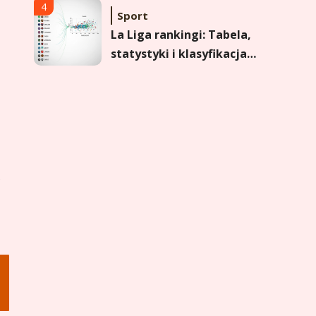
formy i statystyk
4
Sport
La Liga rankingi: Tabela,
statystyki i klasyfikacja
strzelców Primera
División
5
Sport
Lech Poznań rankingi:
Analiza pozycji w
Ekstraklasie, pucharach i
e
statystykach
6
Sport
Lechia Gdańsk rankingi –
Analiza pozycji w
Ekstraklasie i historyczne
dane
1
Wychowanie dziecka
Jak pomóc dziecku