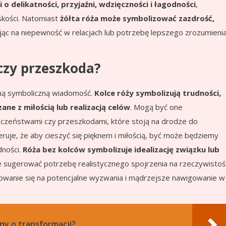
o delikatności, przyjaźni, wdzięczności i łagodności
,
skości. Natomiast
żółta róża może symbolizować zazdrość,
ąc na niepewność w relacjach lub potrzebę lepszego zrozumieni
 czy przeszkoda?
żną symboliczną wiadomość.
Kolce róży symbolizują trudności,
ane z miłością lub realizacją celów
. Mogą być one
eczeństwami czy przeszkodami, które stoją na drodze do
eruje, że aby cieszyć się pięknem i miłością, być może będziemy
dności.
Róża bez kolców symbolizuje idealizację związku lub
e sugerować potrzebę realistycznego spojrzenia na rzeczywistoś
towanie się na potencjalne wyzwania i mądrzejsze nawigowanie w
ny o transformacji?