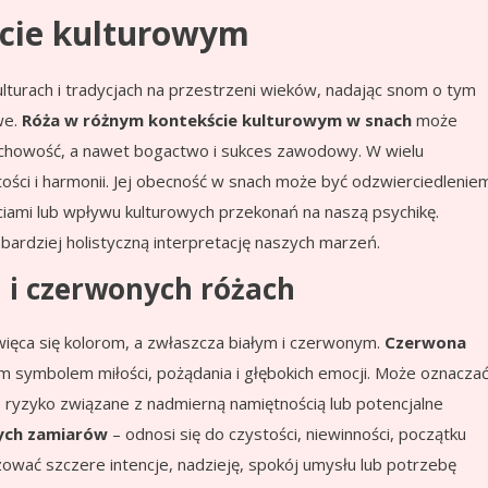
ście kulturowym
lturach i tradycjach na przestrzeni wieków, nadając snom o tym
we.
Róża w różnym kontekście kulturowym w snach
może
duchowość, a nawet bogactwo i sukces zawodowy. W wielu
tości i harmonii. Jej obecność w snach może być odzwierciedlenie
ciami lub wpływu kulturowych przekonań na naszą psychikę.
bardziej holistyczną interpretację naszych marzeń.
h i czerwonych różach
ięca się kolorom, a zwłaszcza białym i czerwonym.
Czerwona
zym symbolem miłości, pożądania i głębokich emocji. Może oznacza
e ryzyko związane z nadmierną namiętnością lub potencjalne
rych zamiarów
– odnosi się do czystości, niewinności, początku
ać szczere intencje, nadzieję, spokój umysłu lub potrzebę