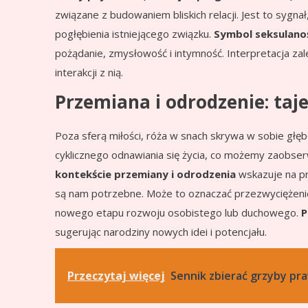
związane z budowaniem bliskich relacji. Jest to sygna
pogłębienia istniejącego związku.
Symbol seksulano
pożądanie, zmysłowość i intymność. Interpretacja zale
interakcji z nią.
Przemiana i odrodzenie: taj
Poza sferą miłości, róża w snach skrywa w sobie głęb
cyklicznego odnawiania się życia, co możemy zaobserw
kontekście przemiany i odrodzenia
wskazuje na pr
są nam potrzebne. Może to oznaczać przezwyciężenie 
nowego etapu rozwoju osobistego lub duchowego.
P
sugerując narodziny nowych idei i potencjału.
Przeczytaj więcej
Sennik zbierać grzyby pra