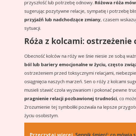
przyszłość lub potrzebę odnowy.
Różowa róża mówi 
sugerując pozytywne relacje, sympatię i potrzebę bli
przyjaźń lub nadchodzące zmiany
, czasem wskazuj
sytuacji.
Róża z kolcami: ostrzeżenie
Obecność kolców na róży we śnie niesie ze sobą wa
ból lub bariery emocjonalne w życiu, często związ
ostrzeżeniem przed toksycznymi relacjami, niebezpi
osiągnięcia naszych marzeń. Sen o róży z kolcami sug
musieli stawić czoła wyzwaniom i pokonać pewne tru
pragnienie relacji pozbawionej trudności
, co moż
Zrozumienie tej symboliki pozwala na lepsze przygo
życiu osobistym.
Przeczytaj więcej
Sennik śmierć: co mówią s