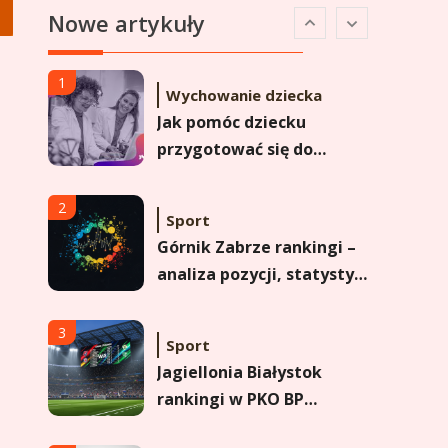
Nowe artykuły
Analiza pozycji w
Ekstraklasie i historyczne
dane
1
Wychowanie dziecka
Jak pomóc dziecku
przygotować się do
matury? Czy kurs online
to dobre rozwiązanie dla
2
Sport
maturzysty?
Górnik Zabrze rankingi –
analiza pozycji, statystyk
i historii klubu
3
Sport
Jagiellonia Białystok
rankingi w PKO BP
Ekstraklasie: analiza