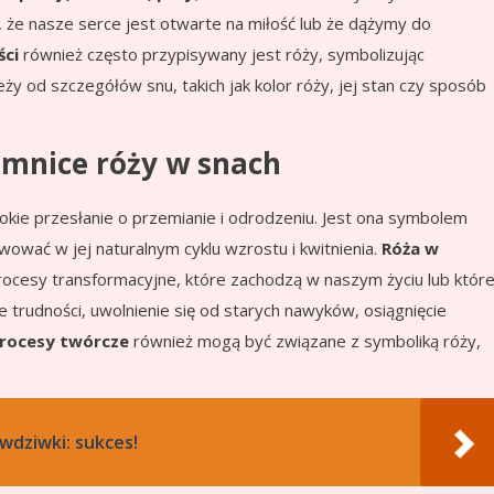
ł, że nasze serce jest otwarte na miłość lub że dążymy do
ści
również często przypisywany jest róży, symbolizując
ży od szczegółów snu, takich jak kolor róży, jej stan czy sposób
emnice róży w snach
okie przesłanie o przemianie i odrodzeniu. Jest ona symbolem
ować w jej naturalnym cyklu wzrostu i kwitnienia.
Róża w
ocesy transformacyjne, które zachodzą w naszym życiu lub któr
trudności, uwolnienie się od starych nawyków, osiągnięcie
rocesy twórcze
również mogą być związane z symboliką róży,
wdziwki: sukces!