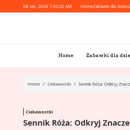
Skip
08 sie, 2026
7:30:21 AM
Home
Zabawki dla dzieci
to
content
Home
Zabawki dla dzie
Home
Ciekawostki
Sennik Róża: Odkryj Znac
Ciekawostki
Sennik Róża: Odkryj Znacz