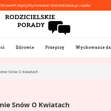
Zdrowie
Przepisy
Wychowanie dziecka
Edukacja i nauka
Rodzicielskie Porady
ci
Zdrowie
Przepisy
Wychowanie dz
zenie Snów O Kwiatach
enie Snów O Kwiatach