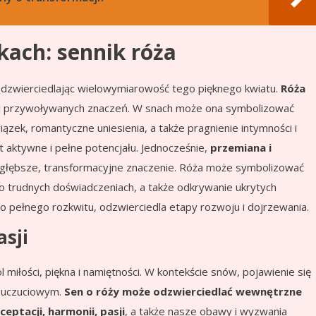
kach: sennik róża
, odzwierciedlając wielowymiarowość tego pięknego kwiatu.
Róża
ej przywoływanych znaczeń. W snach może ona symbolizować
ązek, romantyczne uniesienia, a także pragnienie intymności i
st aktywne i pełne potencjału. Jednocześnie,
przemiana i
j głębsze, transformacyjne znaczenie. Róża może symbolizować
 trudnych doświadczeniach, a także odkrywanie ukrytych
do pełnego rozkwitu, odzwierciedla etapy rozwoju i dojrzewania.
asji
iłości, piękna i namiętności. W kontekście snów, pojawienie się
m uczuciowym.
Sen o róży może odzwierciedlać wewnętrzne
ceptacji, harmonii, pasji
, a także nasze obawy i wyzwania