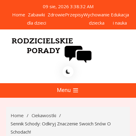
Skip
09 sie, 2026
3:38:33 AM
to
Home
Zabawki
Zdrowie
Przepisy
Wychowanie
Edukacja
content
dla dzieci
dziecka
i nauka
icielskie Porady
Menu
Home
Ciekawostki
Sennik Schody: Odkryj Znaczenie Swoich Snów O
Schodach!