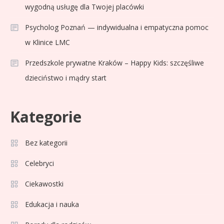
wygodną usługę dla Twojej placówki
Psycholog Poznań — indywidualna i empatyczna pomoc
w Klinice LMC
Przedszkole prywatne Kraków – Happy Kids: szczęśliwe
dzieciństwo i mądry start
Kategorie
Bez kategorii
Sport
3
Jagiellonia Białystok rankingi w
Celebryci
PKO BP Ekstraklasie: analiza
Ciekawostki
formy i statystyk
Edukacja i nauka
Sport
4