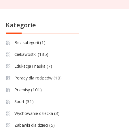
pozycji w Ekstraklasie,
pucharach i statystykach
Sport
6
Kategorie
Lechia Gdańsk rankingi – Analiza
pozycji w Ekstraklasie i
(1)
Bez kategorii
historyczne dane
(135)
Ciekawostki
Wychowanie dziecka
1
Jak pomóc dziecku przygotować
(7)
Edukacja i nauka
się do matury? Czy kurs online to
(10)
Porady dla rodziców
dobre rozwiązanie dla
maturzysty?
(101)
Przepisy
Sport
2
(31)
Sport
Górnik Zabrze rankingi – analiza
pozycji, statystyk i historii klubu
(3)
Wychowanie dziecka
(5)
Zabawki dla dzieci