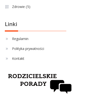
Sport
3
(5)
Zdrowie
Jagiellonia Białystok rankingi w
PKO BP Ekstraklasie: analiza
formy i statystyk
Linki
Sport
4
La Liga rankingi: Tabela,
Regulamin
statystyki i klasyfikacja
Polityka prywatności
strzelców Primera División
Kontakt