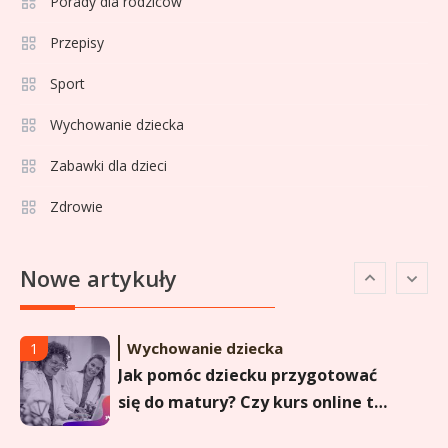
La Liga rankingi: Tabela,
Porady dla rodziców
statystyki i klasyfikacja
Przepisy
strzelców Primera División
Sport
Sport
5
Lech Poznań rankingi: Analiza
Wychowanie dziecka
pozycji w Ekstraklasie,
Zabawki dla dzieci
pucharach i statystykach
Zdrowie
Sport
6
Lechia Gdańsk rankingi – Analiza
Nowe artykuły
pozycji w Ekstraklasie i
historyczne dane
Wychowanie dziecka
1
Jak pomóc dziecku przygotować
się do matury? Czy kurs online to
dobre rozwiązanie dla