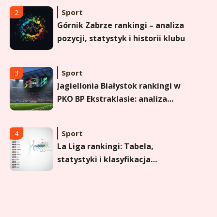
maturzysty?
Sport
2
Górnik Zabrze rankingi – analiza
pozycji, statystyk i historii klubu
Sport
3
Jagiellonia Białystok rankingi w
PKO BP Ekstraklasie: analiza
formy i statystyk
Sport
4
La Liga rankingi: Tabela,
statystyki i klasyfikacja
strzelców Primera División
Sport
5
Lech Poznań rankingi: Analiza