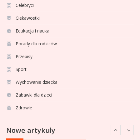
Jagiellonia Białystok rankingi w
Celebryci
PKO BP Ekstraklasie: analiza
Ciekawostki
formy i statystyk
Edukacja i nauka
Sport
4
La Liga rankingi: Tabela,
Porady dla rodziców
statystyki i klasyfikacja
Przepisy
strzelców Primera División
Sport
Sport
5
Lech Poznań rankingi: Analiza
Wychowanie dziecka
pozycji w Ekstraklasie,
Zabawki dla dzieci
pucharach i statystykach
Zdrowie
Sport
6
Lechia Gdańsk rankingi – Analiza
Nowe artykuły
pozycji w Ekstraklasie i
historyczne dane