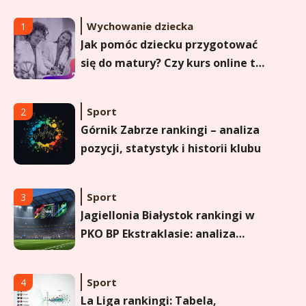
Wychowanie dziecka
1
Jak pomóc dziecku przygotować
się do matury? Czy kurs online to
dobre rozwiązanie dla
maturzysty?
Sport
2
Górnik Zabrze rankingi – analiza
pozycji, statystyk i historii klubu
Sport
3
Jagiellonia Białystok rankingi w
PKO BP Ekstraklasie: analiza
formy i statystyk
Sport
4
La Liga rankingi: Tabela,