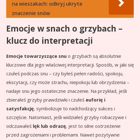
na wieszakach: odkryj ukryte
znaczenie snów
Emocje w snach o grzybach –
klucz do interpretacji
Emocje towarzyszące snu
o grzybach są absolutnie
kluczowe dla jego właściwej interpretacji. Sposób, w jaki się
czułeś podczas snu – czy byłeś pełen radości, spokoju,
ekscytacji, czy może strachu, niepokoju lub obrzydzenia –
nadaje snu jego ostateczne znaczenie. Na przykład, jeśli
zbierałeś grzyby prawdziwki i czułeś
euforię i
satysfakcję
, symbolizuje to nadchodzący sukces i
szczęście. Natomiast, jeśli widziałeś grzyby robaczywe i
odczuwałeś
lęk lub odrazę
, jest to silne ostrzeżenie
przed zagrożeniami i problemami. Nawet pozytywne