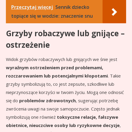
Przeczytaj więcej
Sennik dziecko
topiące się w wodzie: znaczenie snu
Grzyby robaczywe lub gnijące –
ostrzeżenie
Widok grzybów robaczywych lub gnijących we śnie jest
wyraźnym ostrzeżeniem przed problemami,
rozczarowaniem lub potencjalnymi kłopotami
. Takie
grzyby symbolizują to, co jest zepsute, szkodliwe lub
nieprzynoszące korzyści w twoim życiu. Mogą one odnosić
się do
problemów zdrowotnych
, sugerując potrzebę
zwrócenia uwagi na swoje samopoczucie. Często jednak
symbolizują one również
toksyczne relacje, fałszywe
obietnice, nieuczciwe osoby lub ryzykowne decyzje
,