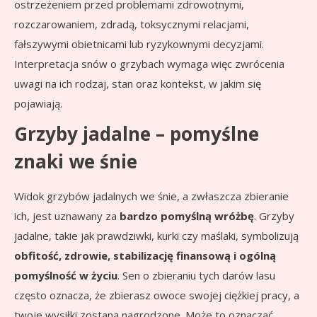
ostrzeżeniem przed problemami zdrowotnymi,
rozczarowaniem, zdradą, toksycznymi relacjami,
fałszywymi obietnicami lub ryzykownymi decyzjami.
Interpretacja snów o grzybach wymaga więc zwrócenia
uwagi na ich rodzaj, stan oraz kontekst, w jakim się
pojawiają.
Grzyby jadalne – pomyślne
znaki we śnie
Widok grzybów jadalnych we śnie, a zwłaszcza zbieranie
ich, jest uznawany za
bardzo pomyślną wróżbę
. Grzyby
jadalne, takie jak prawdziwki, kurki czy maślaki, symbolizują
obfitość, zdrowie, stabilizację finansową i ogólną
pomyślność w życiu
. Sen o zbieraniu tych darów lasu
często oznacza, że zbierasz owoce swojej ciężkiej pracy, a
twoje wysiłki zostaną nagrodzone. Może to oznaczać