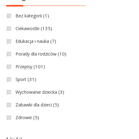
Lechia Gdańsk rankingi – Analiza
pozycji w Ekstraklasie i
(1)
Bez kategorii
historyczne dane
(135)
Ciekawostki
Wychowanie dziecka
1
Jak pomóc dziecku przygotować
(7)
Edukacja i nauka
się do matury? Czy kurs online to
(10)
Porady dla rodziców
dobre rozwiązanie dla
maturzysty?
(101)
Przepisy
Sport
2
(31)
Sport
Górnik Zabrze rankingi – analiza
pozycji, statystyk i historii klubu
(3)
Wychowanie dziecka
(5)
Zabawki dla dzieci
Sport
3
(5)
Zdrowie
Jagiellonia Białystok rankingi w
PKO BP Ekstraklasie: analiza
formy i statystyk