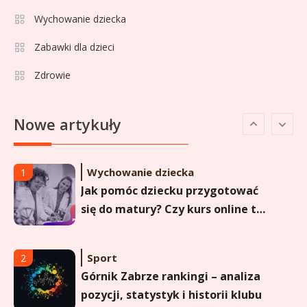
Sport
5
Lech Poznań rankingi: Analiza
Wychowanie dziecka
pozycji w Ekstraklasie,
Zabawki dla dzieci
pucharach i statystykach
Zdrowie
Sport
6
Lechia Gdańsk rankingi – Analiza
Nowe artykuły
pozycji w Ekstraklasie i
historyczne dane
Wychowanie dziecka
1
Jak pomóc dziecku przygotować
się do matury? Czy kurs online to
dobre rozwiązanie dla
maturzysty?
Sport
2
Górnik Zabrze rankingi – analiza
pozycji, statystyk i historii klubu