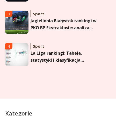
Sport
3
Jagiellonia Białystok rankingi w
PKO BP Ekstraklasie: analiza
formy i statystyk
Sport
4
La Liga rankingi: Tabela,
statystyki i klasyfikacja
strzelców Primera División
Sport
5
Lech Poznań rankingi: Analiza
pozycji w Ekstraklasie,
pucharach i statystykach
Sport
6
Kategorie