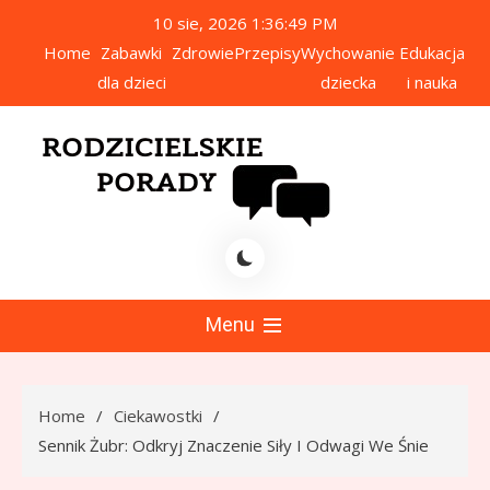
Skip
10 sie, 2026
1:36:50 PM
to
Home
Zabawki
Zdrowie
Przepisy
Wychowanie
Edukacja
content
dla dzieci
dziecka
i nauka
icielskie Porady
Menu
Home
Ciekawostki
Sennik Żubr: Odkryj Znaczenie Siły I Odwagi We Śnie