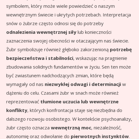
symbolem, który może wiele powiedzieć o naszym
wewnętrznym świecie i ukrytych potrzebach. Interpretacja
snów o żubrze często odnosi się do potrzeby
odnalezienia wewnętrznej siły
lub konieczności
zaznaczenia swojej obecności w otaczającym nas świecie.
Żubr symbolizuje również głęboko zakorzenioną
potrzebę
bezpieczeństwa i stabilności
, wskazując na pragnienie
zbudowania solidnych fundamentów w życiu. Sen ten może
być zwiastunem nadchodzących zmian, które będą
wymagały od nas
niezwykłej odwagi i determinacji
w
dążeniu do celu. Czasami żubr w snach może również
reprezentować
tłumione uczucia lub wewnętrzne
konflikty
, których konfrontacja staje się niezbędna do
dalszego rozwoju osobistego. W kontekście psychoanalizy,
żubr często oznacza
wewnętrzną moc
, niezależność,
autonomię oraz odwołanie do
pierwotnych instynktów
.