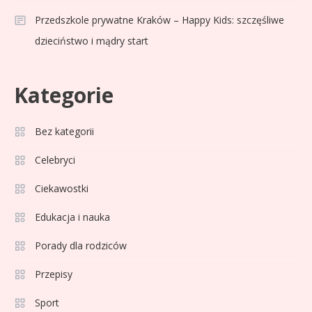
Przedszkole prywatne Kraków – Happy Kids: szczęśliwe
dzieciństwo i mądry start
Kategorie
Bez kategorii
Sport
3
Jagiellonia Białystok rankingi w
Celebryci
PKO BP Ekstraklasie: analiza
Ciekawostki
formy i statystyk
Edukacja i nauka
Sport
4
La Liga rankingi: Tabela,
Porady dla rodziców
statystyki i klasyfikacja
Przepisy
strzelców Primera División
Sport