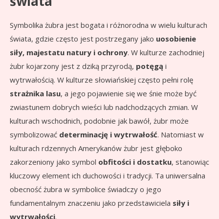
świata
Symbolika żubra jest bogata i różnorodna w wielu kulturach
świata, gdzie często jest postrzegany jako
uosobienie
siły, majestatu natury i ochrony
. W kulturze zachodniej
żubr kojarzony jest z dziką przyrodą,
potęgą
i
wytrwałością. W kulturze słowiańskiej często pełni rolę
strażnika lasu
, a jego pojawienie się we śnie może być
zwiastunem dobrych wieści lub nadchodzących zmian. W
kulturach wschodnich, podobnie jak bawół, żubr może
symbolizować
determinację i wytrwałość
. Natomiast w
kulturach rdzennych Amerykanów żubr jest głęboko
zakorzeniony jako symbol
obfitości i dostatku
, stanowiąc
kluczowy element ich duchowości i tradycji. Ta uniwersalna
obecność żubra w symbolice świadczy o jego
fundamentalnym znaczeniu jako przedstawiciela
siły i
wytrwałości
.