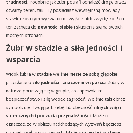
trudności
. Podobnie jak żubr potrafi odnaleźć drogę przez
otwarty teren, tak i Ty posiadasz wewnętrzną moc, aby
stawić czoła tym wyzwaniom i wyjść z nich zwycięsko. Sen
ten zachęca do
pewności siebie
i skupienia się na swoich
mocnych stronach.
Żubr w stadzie a siła jedności i
wsparcia
Widok żubra w stadzie we śnie niesie ze sobą głębokie
przesłanie o
sile jedności i znaczeniu wsparcia
. Żubry w
naturze poruszają się w grupie, co zapewnia im
bezpieczeństwo i siłę wobec zagrożeń. We śnie taki obraz
symbolizuje Twoją potrzebę lub obecność
silnych więzi
społecznych i poczucia przynależności
. Może to
oznaczać, że w obliczu nadchodzących wyzwań będziesz
potrzebował pomocy innych, lub że sam jesteś w stanie