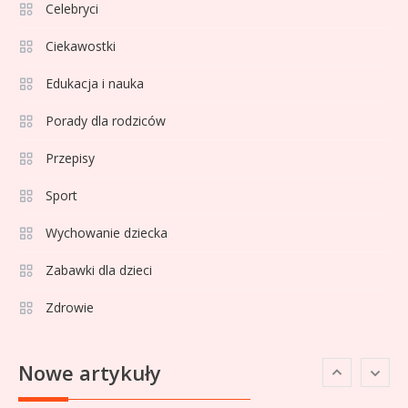
Lechia Gdańsk rankingi – Analiza
Celebryci
pozycji w Ekstraklasie i
Ciekawostki
historyczne dane
Edukacja i nauka
Wychowanie dziecka
1
Jak pomóc dziecku przygotować
Porady dla rodziców
się do matury? Czy kurs online to
Przepisy
dobre rozwiązanie dla
maturzysty?
Sport
Sport
2
Górnik Zabrze rankingi – analiza
Wychowanie dziecka
pozycji, statystyk i historii klubu
Zabawki dla dzieci
Zdrowie
Sport
3
Jagiellonia Białystok rankingi w
Nowe artykuły
PKO BP Ekstraklasie: analiza
formy i statystyk