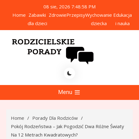
Skip
08 sie, 2026
7:48:59 PM
to
Home
Zabawki
Zdrowie
Przepisy
Wychowanie
Edukacja
content
dla dzieci
dziecka
i nauka
icielskie Porady
Menu
Home
Porady Dla Rodziców
Pokój Rodzeństwa – Jak Pogodzić Dwa Różne Światy
Na 12 Metrach Kwadratowych?