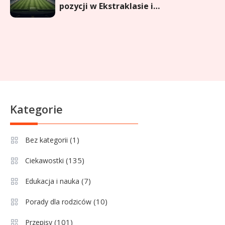
się do matury? Czy kurs online to
dobre rozwiązanie dla
maturzysty?
Sport
2
Górnik Zabrze rankingi – analiza
pozycji, statystyk i historii klubu
Sport
3
Kategorie
Jagiellonia Białystok rankingi w
PKO BP Ekstraklasie: analiza
(1)
Bez kategorii
formy i statystyk
(135)
Ciekawostki
Sport
4
La Liga rankingi: Tabela,
(7)
Edukacja i nauka
statystyki i klasyfikacja
(10)
Porady dla rodziców
strzelców Primera División
(101)
Przepisy