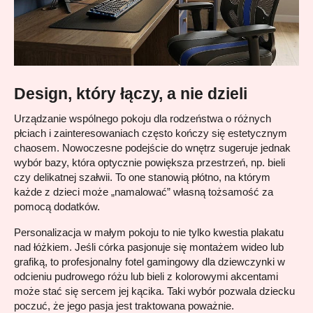
Design, który łączy, a nie dzieli
Urządzanie wspólnego pokoju dla rodzeństwa o różnych 
płciach i zainteresowaniach często kończy się estetycznym 
chaosem. Nowoczesne podejście do wnętrz sugeruje jednak 
wybór bazy, która optycznie powiększa przestrzeń, np. bieli 
czy delikatnej szałwii. To one stanowią płótno, na którym 
każde z dzieci może „namalować” własną tożsamość za 
pomocą dodatków.
Personalizacja w małym pokoju to nie tylko kwestia plakatu 
nad łóżkiem. Jeśli córka pasjonuje się montażem wideo lub 
grafiką, to profesjonalny fotel gamingowy dla dziewczynki w 
odcieniu pudrowego różu lub bieli z kolorowymi akcentami 
może stać się sercem jej kącika. Taki wybór pozwala dziecku 
poczuć, że jego pasja jest traktowana poważnie.