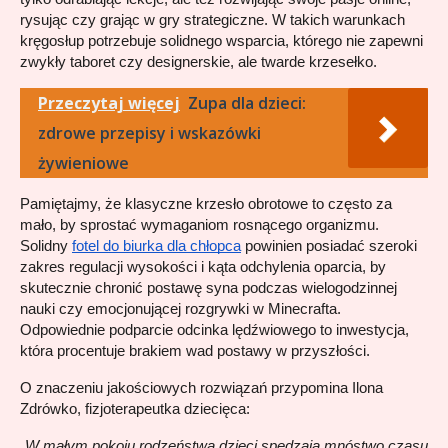
rysując czy grając w gry strategiczne. W takich warunkach 
kręgosłup potrzebuje solidnego wsparcia, którego nie zapewni 
zwykły taboret czy designerskie, ale twarde krzesełko.
Przeczytaj więcej
Zupa dla dzieci:
zdrowe przepisy i wskazówki
żywieniowe
Pamiętajmy, że klasyczne krzesło obrotowe to często za 
mało, by sprostać wymaganiom rosnącego organizmu. 
Solidny 
fotel do biurka dla chłopca
 powinien posiadać szeroki 
zakres regulacji wysokości i kąta odchylenia oparcia, by 
skutecznie chronić postawę syna podczas wielogodzinnej 
nauki czy emocjonującej rozgrywki w Minecrafta. 
Odpowiednie podparcie odcinka lędźwiowego to inwestycja, 
która procentuje brakiem wad postawy w przyszłości.
O znaczeniu jakościowych rozwiązań przypomina Ilona 
Zdrówko, fizjoterapeutka dziecięca:
„W małym pokoju rodzeństwa dzieci spędzają mnóstwo czasu 