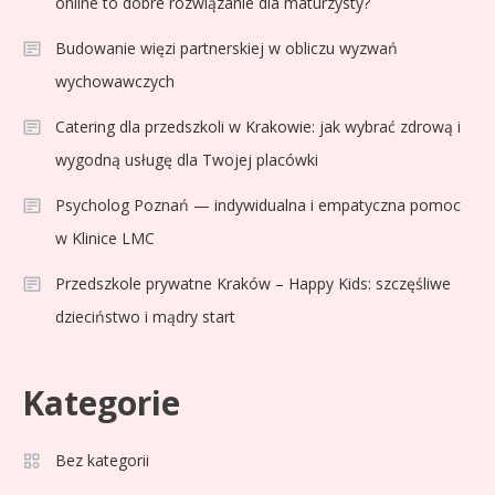
online to dobre rozwiązanie dla maturzysty?
Budowanie więzi partnerskiej w obliczu wyzwań
Sport
3
wychowawczych
Jagiellonia Białystok rankingi w
PKO BP Ekstraklasie: analiza
Catering dla przedszkoli w Krakowie: jak wybrać zdrową i
formy i statystyk
wygodną usługę dla Twojej placówki
Sport
4
Psycholog Poznań — indywidualna i empatyczna pomoc
La Liga rankingi: Tabela,
w Klinice LMC
statystyki i klasyfikacja
Przedszkole prywatne Kraków – Happy Kids: szczęśliwe
strzelców Primera División
dzieciństwo i mądry start
Sport
5
Lech Poznań rankingi: Analiza
Kategorie
pozycji w Ekstraklasie,
pucharach i statystykach
Bez kategorii
Sport
6