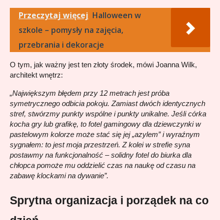
Przeczytaj więcej
Halloween w
szkole – pomysły na zajęcia,
przebrania i dekoracje
O tym, jak ważny jest ten złoty środek, mówi Joanna Wilk, 
architekt wnętrz:
„Największym błędem przy 12 metrach jest próba 
symetrycznego odbicia pokoju. Zamiast dwóch identycznych 
stref, stwórzmy punkty wspólne i punkty unikalne. Jeśli córka 
kocha gry lub grafikę, to fotel gamingowy dla dziewczynki w 
pastelowym kolorze może stać się jej „azylem” i wyraźnym 
sygnałem: to jest moja przestrzeń. Z kolei w strefie syna 
postawmy na funkcjonalność – solidny fotel do biurka dla 
chłopca pomoże mu oddzielić czas na naukę od czasu na 
zabawę klockami na dywanie”.
Sprytna organizacja i porządek na co 