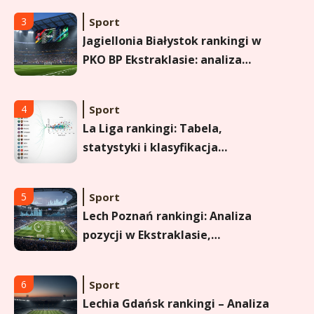
Sport
4
La Liga rankingi: Tabela,
statystyki i klasyfikacja
strzelców Primera División
Sport
5
Lech Poznań rankingi: Analiza
pozycji w Ekstraklasie,
pucharach i statystykach
Sport
6
Lechia Gdańsk rankingi – Analiza
pozycji w Ekstraklasie i
historyczne dane
Wychowanie dziecka
1
Jak pomóc dziecku przygotować