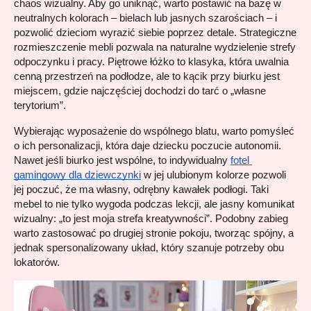
chaos wizualny. Aby go uniknąć, warto postawić na bazę w 
neutralnych kolorach – bielach lub jasnych szarościach – i 
pozwolić dzieciom wyrazić siebie poprzez detale. Strategiczne 
rozmieszczenie mebli pozwala na naturalne wydzielenie strefy 
odpoczynku i pracy. Piętrowe łóżko to klasyka, która uwalnia 
cenną przestrzeń na podłodze, ale to kącik przy biurku jest 
miejscem, gdzie najczęściej dochodzi do tarć o „własne 
terytorium”.
Wybierając wyposażenie do wspólnego blatu, warto pomyśleć 
o ich personalizacji, która daje dziecku poczucie autonomii. 
Nawet jeśli biurko jest wspólne, to indywidualny 
fotel 
gamingowy dla dziewczynki
 w jej ulubionym kolorze pozwoli 
jej poczuć, że ma własny, odrębny kawałek podłogi. Taki 
mebel to nie tylko wygoda podczas lekcji, ale jasny komunikat 
wizualny: „to jest moja strefa kreatywności”. Podobny zabieg 
warto zastosować po drugiej stronie pokoju, tworząc spójny, a 
jednak spersonalizowany układ, który szanuje potrzeby obu 
lokatorów.