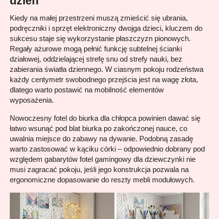
dzień
Kiedy na małej przestrzeni muszą zmieścić się ubrania, 
podręczniki i sprzęt elektroniczny dwojga dzieci, kluczem do 
sukcesu staje się wykorzystanie płaszczyzn pionowych. 
Regały ażurowe mogą pełnić funkcję subtelnej ścianki 
działowej, oddzielającej strefę snu od strefy nauki, bez 
zabierania światła dziennego. W ciasnym pokoju rodzeństwa 
każdy centymetr swobodnego przejścia jest na wagę złota, 
dlatego warto postawić na mobilność elementów 
wyposażenia.
Nowoczesny fotel do biurka dla chłopca powinien dawać się 
łatwo wsunąć pod blat biurka po zakończonej nauce, co 
uwalnia miejsce do zabawy na dywanie. Podobną zasadę 
warto zastosować w kąciku córki – odpowiednio dobrany pod 
względem gabarytów fotel gamingowy dla dziewczynki nie 
musi zagracać pokoju, jeśli jego konstrukcja pozwala na 
ergonomiczne dopasowanie do reszty mebli modułowych.