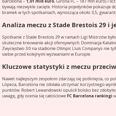
Barcelona –
1,01 mld euro
, Girona FC – 187 mln euro) i l
bywają niezwykle zacięte. Historia pojedynków pokazuje dom
bramek w tych spotkaniach, wynosząca około 3,5, gwarantuj
Analiza meczu z Stade Brestois 29 i 
Spotkanie z Stade Brestois 29 w ramach Ligi Mistrzów było 
skuteczne kreowanie akcji ofensywnych. Dominacja Kataloń
Zwycięstwo 3:0 na stadionie Olímpic Lluís Companys nie ty
siebie przed kolejnymi wyzwaniami w Europie.
Kluczowe statystyki z meczu przeciw
Nawet najlepszym zespołom zdarzają się potknięcia, co po
Lópeza, Barcelona nie zdołała utrzymać korzystnego wynik
punktów. Robert Lewandowski opuścił boisko bez zdobytej b
uwagę, gdy ocenia się całościowe
FC Barcelona rankingi
w