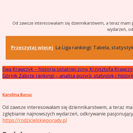
Od zawsze interesowałam się dziennikarstwem, a teraz mam pr
wydarzeń, odk
Przeczytaj więcej
La Liga rankingi: Tabela, statystyk
Nawigacja
Ewa Krawczyk – historia ostatniej żony Krzysztofa Krawcz
Górnik Zabrze rankingi – analiza pozycji, statystyk i histori
wpisu
Karolina Boruc
Od zawsze interesowałam się dziennikarstwem, a teraz ma
zgłębianie najnowszych wydarzeń, odkrywanie pasjonujących
https://rodzicielskieporady.pl