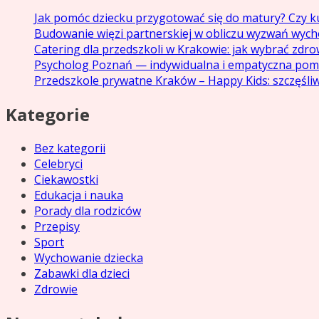
Jak pomóc dziecku przygotować się do matury? Czy ku
Budowanie więzi partnerskiej w obliczu wyzwań wyc
Catering dla przedszkoli w Krakowie: jak wybrać zdr
Psycholog Poznań — indywidualna i empatyczna pom
Przedszkole prywatne Kraków – Happy Kids: szczęśliw
Kategorie
Bez kategorii
Celebryci
Ciekawostki
Edukacja i nauka
Porady dla rodziców
Przepisy
Sport
Wychowanie dziecka
Zabawki dla dzieci
Zdrowie