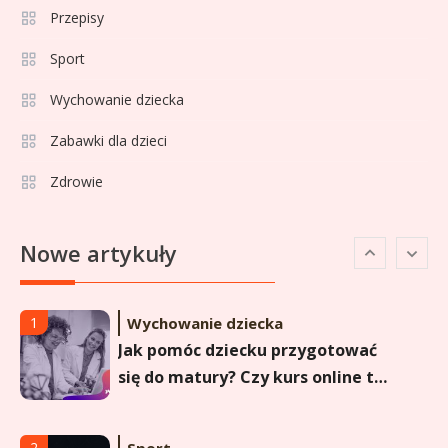
statystyki i klasyfikacja
Przepisy
strzelców Primera División
Sport
Sport
5
Lech Poznań rankingi: Analiza
Wychowanie dziecka
pozycji w Ekstraklasie,
Zabawki dla dzieci
pucharach i statystykach
Zdrowie
Sport
6
Lechia Gdańsk rankingi – Analiza
Nowe artykuły
pozycji w Ekstraklasie i
historyczne dane
Wychowanie dziecka
1
Jak pomóc dziecku przygotować
się do matury? Czy kurs online to
dobre rozwiązanie dla
maturzysty?
Sport
2