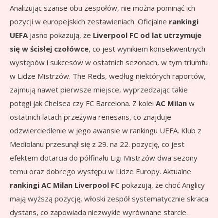
Analizując szanse obu zespołów, nie można pominąć ich
pozycji w europejskich zestawieniach. Oficjalne
rankingi
UEFA
jasno pokazują, że
Liverpool FC od lat utrzymuje
się w ścisłej czołówce
, co jest wynikiem konsekwentnych
występów i sukcesów w ostatnich sezonach, w tym triumfu
w Lidze Mistrzów. The Reds, według niektórych raportów,
zajmują nawet pierwsze miejsce, wyprzedzając takie
potęgi jak Chelsea czy FC Barcelona. Z kolei
AC Milan
w
ostatnich latach przeżywa renesans, co znajduje
odzwierciedlenie w jego awansie w rankingu UEFA. Klub z
Mediolanu przesunął się z 29. na 22. pozycję, co jest
efektem dotarcia do półfinału Ligi Mistrzów dwa sezony
temu oraz dobrego występu w Lidze Europy. Aktualne
rankingi AC Milan Liverpool FC
pokazują, że choć Anglicy
mają wyższą pozycję, włoski zespół systematycznie skraca
dystans, co zapowiada niezwykle wyrównane starcie.