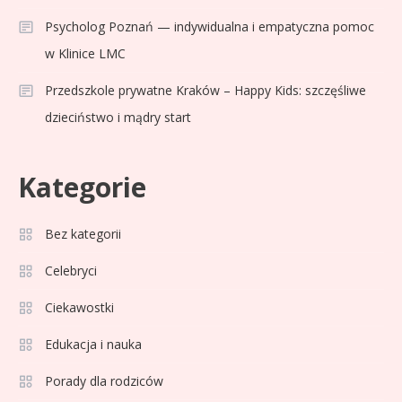
Psycholog Poznań — indywidualna i empatyczna pomoc
w Klinice LMC
Przedszkole prywatne Kraków – Happy Kids: szczęśliwe
dzieciństwo i mądry start
Kategorie
Bez kategorii
Sport
3
Jagiellonia Białystok rankingi w
Celebryci
PKO BP Ekstraklasie: analiza
Ciekawostki
formy i statystyk
Edukacja i nauka
Sport
4
La Liga rankingi: Tabela,
Porady dla rodziców