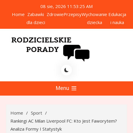
Skip
08 sie, 2026
11:53:26 AM
to
Home
Zabawki
Zdrowie
Przepisy
Wychowanie
Edukacja
content
dla dzieci
dziecka
i nauka
icielskie Porady
Menu
Home
Sport
Rankingi AC Milan Liverpool FC: Kto Jest Faworytem?
Analiza Formy I Statystyk