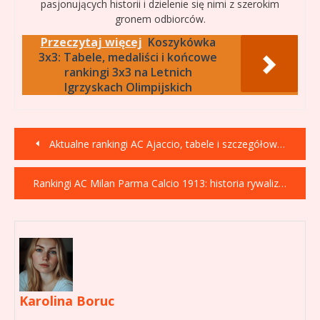
pasjonujących historii i dzielenie się nimi z szerokim
gronem odbiorców.
Przeczytaj więcej
Koszykówka
3x3: Tabele, medaliści i końcowe
rankingi 3x3 na Letnich
Igrzyskach Olimpijskich
Nawigacja
Aktualne rankingi AC Ajaccio, tabele i szczegółowe statystyki meczowe
wpisu
Rankingi AC Milan Parma Calcio 1913: historia rywalizacji, statystyki i tabele ligowe
Karolina Boruc