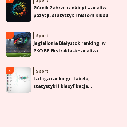
Górnik Zabrze rankingi – analiza
pozycji, statystyk i historii klubu
Sport
3
Jagiellonia Białystok rankingi w
PKO BP Ekstraklasie: analiza
formy i statystyk
Sport
4
La Liga rankingi: Tabela,
statystyki i klasyfikacja
strzelców Primera División
Sport
5
Lech Poznań rankingi: Analiza
pozycji w Ekstraklasie,