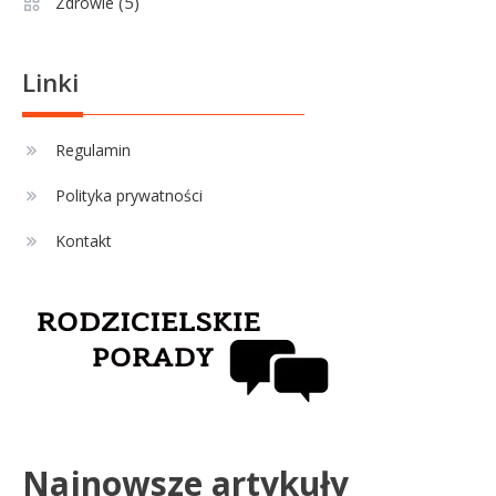
(5)
Zdrowie
Jagiellonia Białystok rankingi w
PKO BP Ekstraklasie: analiza
formy i statystyk
Linki
Sport
4
La Liga rankingi: Tabela,
Regulamin
statystyki i klasyfikacja
Polityka prywatności
strzelców Primera División
Kontakt
Najnowsze artykuły