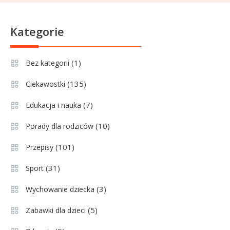
pucharach i statystykach
Sport
6
Kategorie
Lechia Gdańsk rankingi – Analiza
pozycji w Ekstraklasie i
(1)
Bez kategorii
historyczne dane
(135)
Ciekawostki
Wychowanie dziecka
1
Jak pomóc dziecku przygotować
(7)
Edukacja i nauka
się do matury? Czy kurs online to
(10)
Porady dla rodziców
dobre rozwiązanie dla
maturzysty?
(101)
Przepisy
Sport
2
(31)
Sport
Górnik Zabrze rankingi – analiza
pozycji, statystyk i historii klubu
(3)
Wychowanie dziecka
(5)
Zabawki dla dzieci
Sport
3