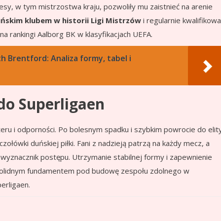
kcesy, w tym mistrzostwa kraju, pozwoliły mu zaistnieć na arenie
skim klubem w historii Ligi Mistrzów
i regularnie kwalifikowa
a rankingi Aalborg BK w klasyfikacjach UEFA.
 Brentford: Analiza formy, tabel i
do Superligaen
ru i odporności. Po bolesnym spadku i szybkim powrocie do elity
ołówki duńskiej piłki. Fani z nadzieją patrzą na każdy mecz, a
 wyznacznik postępu. Utrzymanie stabilnej formy i zapewnienie
y solidnym fundamentem pod budowę zespołu zdolnego w
erligaen.