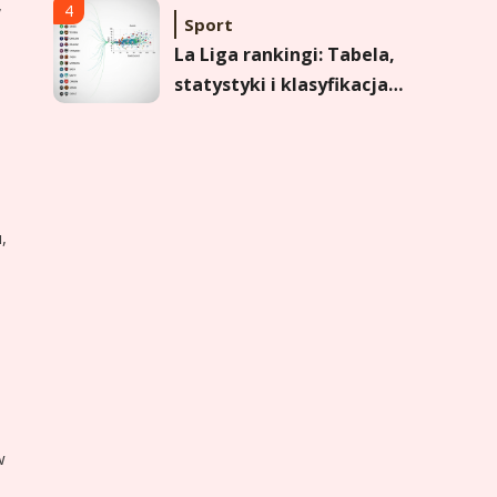
,
formy i statystyk
4
Sport
La Liga rankingi: Tabela,
statystyki i klasyfikacja
strzelców Primera
División
5
Sport
Lech Poznań rankingi:
Analiza pozycji w
,
Ekstraklasie, pucharach i
statystykach
6
Sport
Lechia Gdańsk rankingi –
Analiza pozycji w
Ekstraklasie i historyczne
dane
1
Wychowanie dziecka
w
Jak pomóc dziecku