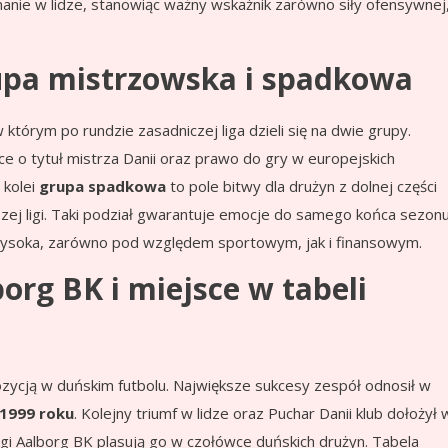
anie w lidze, stanowiąc ważny wskaźnik zarówno siły ofensywnej
upa mistrzowska i spadkowa
którym po rundzie zasadniczej liga dzieli się na dwie grupy.
e o tytuł mistrza Danii oraz prawo do gry w europejskich
 kolei
grupa spadkowa
to pole bitwy dla drużyn z dolnej części
iższej ligi. Taki podział gwarantuje emocje do samego końca sezonu
wysoka, zarówno pod względem sportowym, jak i finansowym.
org BK i miejsce w tabeli
ozycją w duńskim futbolu. Największe sukcesy zespół odnosił w
 1999 roku
. Kolejny triumf w lidze oraz Puchar Danii klub dołożył 
ngi Aalborg BK plasują go w czołówce duńskich drużyn. Tabela