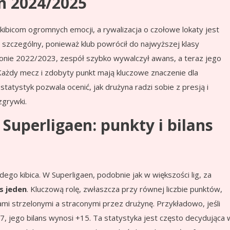
n 2024/2025
ibicom ogromnych emocji, a rywalizacja o czołowe lokaty jest
s szczególny, ponieważ klub powrócił do najwyższej klasy
onie 2022/2023, zespół szybko wywalczył awans, a teraz jego
 Każdy mecz i zdobyty punkt mają kluczowe znaczenie dla
statystyk pozwala ocenić, jak drużyna radzi sobie z presją i
zgrywki.
 Superligaen: punkty i bilans
dego kibica. W Superligaen, podobnie jak w większości lig, za
s jeden
. Kluczową rolę, zwłaszcza przy równej liczbie punktów,
mi strzelonymi a straconymi przez drużynę. Przykładowo, jeśli
ł 27, jego bilans wynosi +15. Ta statystyka jest często decydująca 