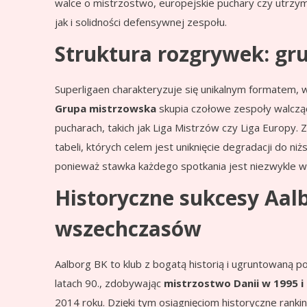
walce o mistrzostwo, europejskie puchary czy utrzym
jak i solidności defensywnej zespołu.
Struktura rozgrywek: gr
Superligaen charakteryzuje się unikalnym formatem, w 
Grupa mistrzowska
skupia czołowe zespoły walcząc
pucharach, takich jak Liga Mistrzów czy Liga Europy. Z
tabeli, których celem jest uniknięcie degradacji do n
ponieważ stawka każdego spotkania jest niezwykle 
Historyczne sukcesy Aalb
wszechczasów
Aalborg BK to klub z bogatą historią i ugruntowaną p
latach 90., zdobywając
mistrzostwo Danii w 1995 i
2014 roku. Dzięki tym osiągnięciom historyczne ranki