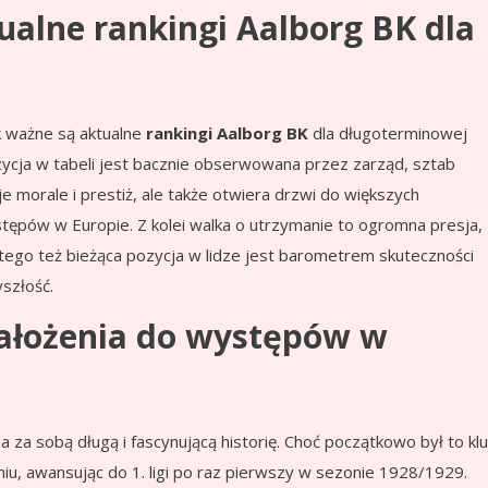
ualne rankingi Aalborg BK dla
k ważne są aktualne
rankingi Aalborg BK
dla długoterminowej
ozycja w tabeli jest bacznie obserwowana przez zarząd, sztab
je morale i prestiż, ale także otwiera drzwi do większych
tępów w Europie. Z kolei walka o utrzymanie to ogromna presja,
atego też bieżąca pozycja w lidze jest barometrem skuteczności
szłość.
 założenia do występów w
ma za sobą długą i fascynującą historię. Choć początkowo był to kl
niu, awansując do 1. ligi po raz pierwszy w sezonie 1928/1929.