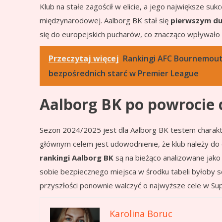
Klub na stałe zagościł w elicie, a jego największe su
międzynarodowej. Aalborg BK stał się
pierwszym duń
się do europejskich pucharów, co znacząco wpływało n
Przeczytaj więcej
Rankingi AFC Bournemouth
bezpośrednich starć w Premier League
Aalborg BK po powrocie 
Sezon 2024/2025 jest dla Aalborg BK testem charakte
głównym celem jest udowodnienie, że klub należy do cz
rankingi Aalborg BK
są na bieżąco analizowane jako
sobie bezpiecznego miejsca w środku tabeli byłob
przyszłości ponownie walczyć o najwyższe cele w Sup
Karolina Boruc