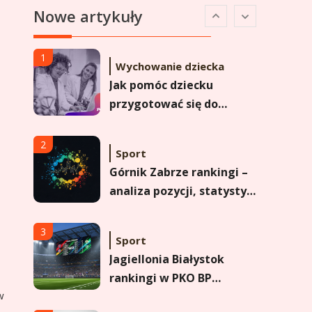
Nowe artykuły
Analiza pozycji w
Ekstraklasie i historyczne
dane
1
Wychowanie dziecka
Jak pomóc dziecku
przygotować się do
matury? Czy kurs online
to dobre rozwiązanie dla
2
Sport
maturzysty?
Górnik Zabrze rankingi –
analiza pozycji, statystyk
i historii klubu
3
Sport
Jagiellonia Białystok
rankingi w PKO BP
w
Ekstraklasie: analiza