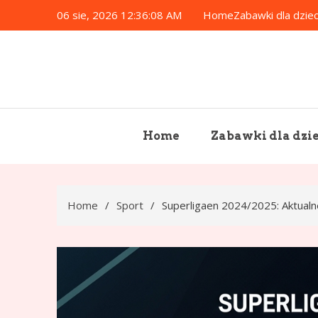
Skip
06 sie, 2026
12:36:10 AM
Home
Zabawki dla dziec
to
content
Home
Zabawki dla dzie
Home
Sport
Superligaen 2024/2025: Aktualn