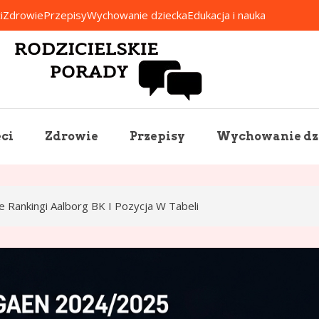
i
Zdrowie
Przepisy
Wychowanie dziecka
Edukacja i nauka
Rodzicielskie Porady
ci
Zdrowie
Przepisy
Wychowanie dz
e Rankingi Aalborg BK I Pozycja W Tabeli