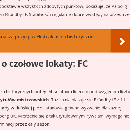
 podstawie wszystkich zdobytych punktów, pokazuje, że Aalborg
 i Bröndby IF. Stabilność i regularne dobre występy na przestrze
naliza pozycji w Ekstraklasie i historyczne
o czołowe lokaty: FC
lka historycznych potęg. Absolutnym liderem pod względem liczb
tytułów mistrzowskich
. Tuż za nią plasuje się Bröndby IF z 11
ardy w duńskiej piłce i stanowią główne wyzwanie dla każdej
alborg BK. Mierzenie się z tak utytułowanymi rywalami wymaga nie
minacji przez cały sezon.