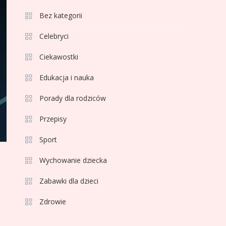
3
Bez kategorii
Sport
Jagiellonia Białystok
Celebryci
rankingi w PKO BP
Ciekawostki
Ekstraklasie: analiza
formy i statystyk
Edukacja i nauka
4
Sport
La Liga rankingi: Tabela,
Porady dla rodziców
statystyki i klasyfikacja
Przepisy
strzelców Primera
División
Sport
5
Sport
Wychowanie dziecka
Lech Poznań rankingi:
Analiza pozycji w
Zabawki dla dzieci
Ekstraklasie, pucharach i
Zdrowie
statystykach
6
Sport
Lechia Gdańsk rankingi –