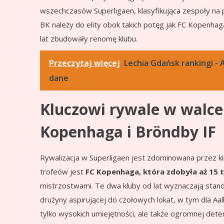
wszechczasów Superligaen, klasyfikująca zespoły na
BK należy do elity obok takich potęg jak FC Kopenhaga
lat zbudowały renomę klubu.
Przeczytaj więcej
Lechia Gdańsk rankingi - A
dane
Kluczowi rywale w walce 
Kopenhaga i Bröndby IF
Rywalizacja w Superligaen jest zdominowana przez ki
trofeów jest
FC Kopenhaga, która zdobyła aż 15 
mistrzostwami. Te dwa kluby od lat wyznaczają stand
drużyny aspirującej do czołowych lokat, w tym dla A
tylko wysokich umiejętności, ale także ogromnej deter