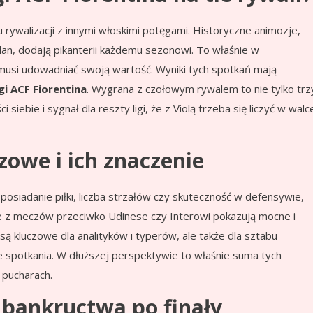
 rywalizacji z innymi włoskimi potęgami. Historyczne animozje,
an, dodają pikanterii każdemu sezonowi. To właśnie w
 musi udowadniać swoją wartość. Wyniki tych spotkań mają
gi ACF Fiorentina
. Wygrana z czołowym rywalem to nie tylko trz
siebie i sygnał dla reszty ligi, że z Violą trzeba się liczyć w walc
zowe i ich znaczenie
posiadanie piłki, liczba strzałów czy skuteczność w defensywie,
e z meczów przeciwko Udinese czy Interowi pokazują mocne i
 są kluczowe dla analityków i typerów, ale także dla sztabu
e spotkania. W dłuższej perspektywie to właśnie suma tych
 pucharach.
 bankructwa po finały