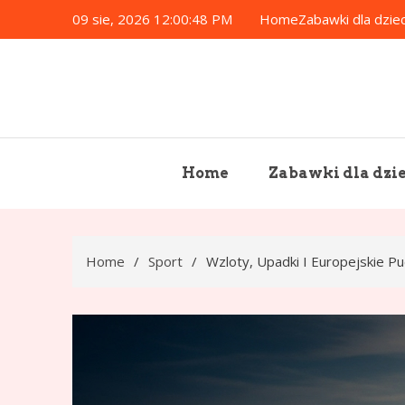
Skip
09 sie, 2026
12:00:50 PM
Home
Zabawki dla dziec
to
content
Home
Zabawki dla dzie
Home
Sport
Wzloty, Upadki I Europejskie P