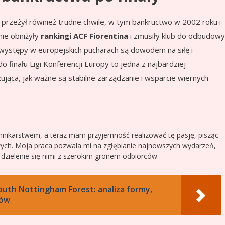
b przeżył również trudne chwile, w tym bankructwo w 2002 roku i
nie obniżyły
rankingi ACF Fiorentina
i zmusiły klub do odbudowy
występy w europejskich pucharach są dowodem na siłę i
do finału Ligi Konferencji Europy to jedna z najbardziej
ująca, jak ważne są stabilne zarządzanie i wsparcie wiernych
nnikarstwem, a teraz mam przyjemność realizować tę pasję, pisząc
wych. Moja praca pozwala mi na zgłębianie najnowszych wydarzeń,
i dzielenie się nimi z szerokim gronem odbiorców.
uth Nottingham Forest: analiza formy,
ków