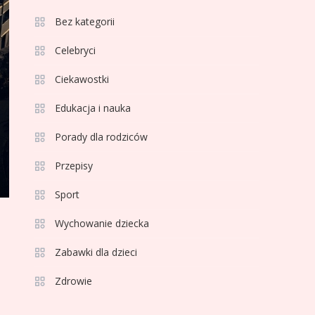
3
Bez kategorii
Sport
Jagiellonia Białystok
Celebryci
rankingi w PKO BP
Ciekawostki
Ekstraklasie: analiza
formy i statystyk
Edukacja i nauka
4
Sport
La Liga rankingi: Tabela,
Porady dla rodziców
statystyki i klasyfikacja
Przepisy
strzelców Primera
División
Sport
5
Sport
Wychowanie dziecka
Lech Poznań rankingi:
Analiza pozycji w
Zabawki dla dzieci
Ekstraklasie, pucharach i
Zdrowie
statystykach
6
Sport
Lechia Gdańsk rankingi –