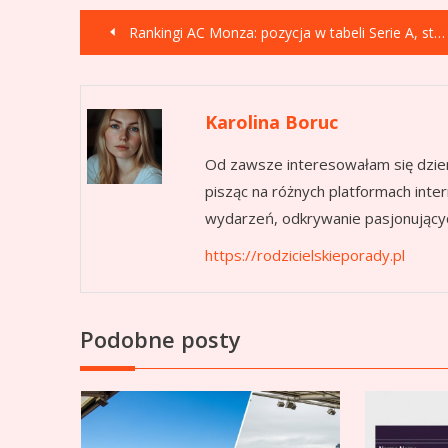
Nawigacja
Rankingi AC Monza: pozycja w tabeli Serie A, statystyki i historia klubu
wpisu
Karolina Boruc
Od zawsze interesowałam się dzie
pisząc na różnych platformach int
wydarzeń, odkrywanie pasjonujących
https://rodzicielskieporady.pl
Podobne posty