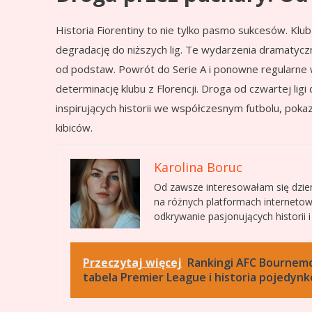
Historia Fiorentiny to nie tylko pasmo sukcesów. Klu
degradację do niższych lig. Te wydarzenia dramatycz
od podstaw. Powrót do Serie A i ponowne regularne 
determinację klubu z Florencji. Droga od czwartej ligi 
inspirujących historii we współczesnym futbolu, pokaz
kibiców.
Karolina Boruc
Od zawsze interesowałam się dzie
na różnych platformach interneto
odkrywanie pasjonujących historii 
Przeczytaj więcej
Rankingi AFC Bournemo
tabela Premier League i historia pojedyn