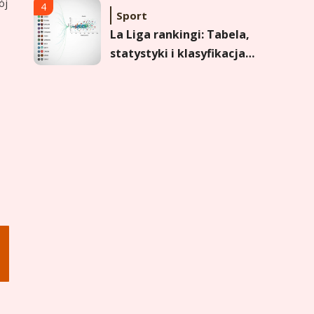
ój
formy i statystyk
4
Sport
La Liga rankingi: Tabela,
statystyki i klasyfikacja
strzelców Primera
División
5
Sport
Lech Poznań rankingi:
Analiza pozycji w
Ekstraklasie, pucharach i
statystykach
6
Sport
Lechia Gdańsk rankingi –
Analiza pozycji w
Ekstraklasie i historyczne
dane
1
Wychowanie dziecka
Jak pomóc dziecku