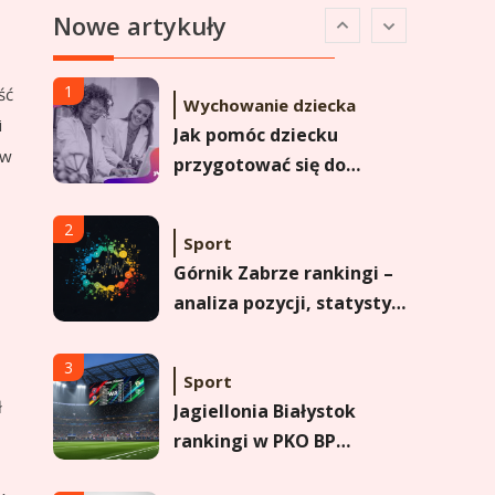
Nowe artykuły
Analiza pozycji w
Ekstraklasie i historyczne
dane
1
ść
Wychowanie dziecka
i
Jak pomóc dziecku
ów
przygotować się do
matury? Czy kurs online
to dobre rozwiązanie dla
2
Sport
maturzysty?
Górnik Zabrze rankingi –
analiza pozycji, statystyk
i historii klubu
3
Sport
ł
Jagiellonia Białystok
rankingi w PKO BP
Ekstraklasie: analiza