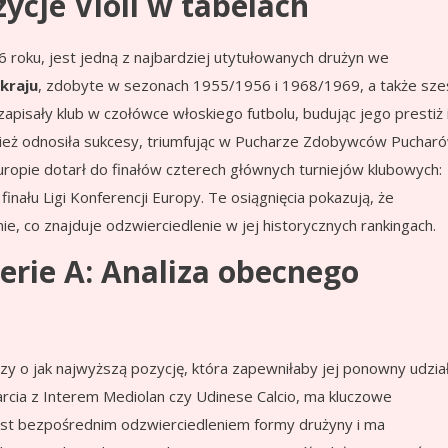
ycje Violi w tabelach
26 roku, jest jedną z najbardziej utytułowanych drużyn we
kraju
, zdobyte w sezonach 1955/1956 i 1968/1969, a także sze
apisały klub w czołówce włoskiego futbolu, budując jego prestiż 
ież odnosiła sukcesy, triumfując w Pucharze Zdobywców Puchar
ropie dotarł do finałów czterech głównych turniejów klubowych:
nału Ligi Konferencji Europy. Te osiągnięcia pokazują, że
e, co znajduje odzwierciedlenie w jej historycznych rankingach.
Serie A: Analiza obecnego
zy o jak najwyższą pozycję, która zapewniłaby jej ponowny udzia
arcia z Interem Mediolan czy Udinese Calcio, ma kluczowe
 jest bezpośrednim odzwierciedleniem formy drużyny i ma