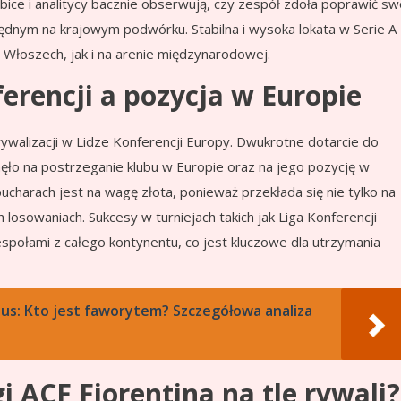
Kibice i analitycy bacznie obserwują, czy zespół zdoła poprawić sw
rzędnym na krajowym podwórku. Stabilna i wysoka lokata w Serie A
Włoszech, jak i na arenie międzynarodowej.
erencji a pozycja w Europie
rywalizacji w Lidze Konferencji Europy. Dwukrotne dotarcie do
ęło na postrzeganie klubu w Europie oraz na jego pozycję w
charach jest na wagę złota, ponieważ przekłada się nie tylko na
 losowaniach. Sukcesy w turniejach takich jak Liga Konferencji
zespołami z całego kontynentu, co jest kluczowe dla utrzymania
us: Kto jest faworytem? Szczegółowa analiza
gi ACF Fiorentina na tle rywali?