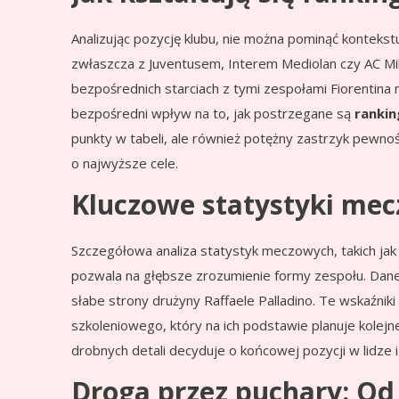
Analizując pozycję klubu, nie można pominąć kontekstu
zwłaszcza z Juventusem, Interem Mediolan czy AC Mil
bezpośrednich starciach z tymi zespołami Fiorentina
bezpośredni wpływ na to, jak postrzegane są
rankin
punkty w tabeli, ale również potężny zastrzyk pewności 
o najwyższe cele.
Kluczowe statystyki mec
Szczegółowa analiza statystyk meczowych, takich jak 
pozwala na głębsze zrozumienie formy zespołu. Dan
słabe strony drużyny Raffaele Palladino. Te wskaźniki
szkoleniowego, który na ich podstawie planuje kolejn
drobnych detali decyduje o końcowej pozycji w lidze i
Droga przez puchary: Od