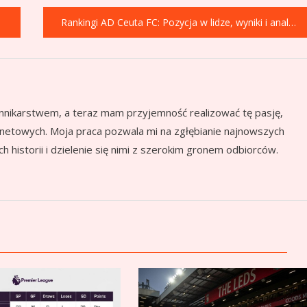
Rankingi AD Ceuta FC: Pozycja w lidze, wyniki i analiza formy
nnikarstwem, a teraz mam przyjemność realizować tę pasję,
ernetowych. Moja praca pozwala mi na zgłębianie najnowszych
 historii i dzielenie się nimi z szerokim gronem odbiorców.