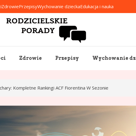
i
Zdrowie
Przepisy
Wychowanie dziecka
Edukacja i nauka
Rodzicielskie Porady
ci
Zdrowie
Przepisy
Wychowanie dz
uchary: Kompletne Rankingi ACF Fiorentina W Sezonie