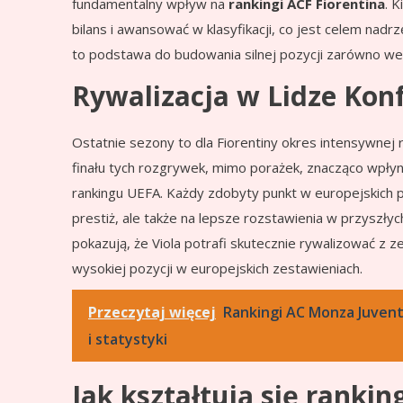
fundamentalny wpływ na
rankingi ACF Fiorentina
. 
bilans i awansować w klasyfikacji, co jest celem nad
to podstawa do budowania silnej pozycji zarówno we 
Rywalizacja w Lidze Konf
Ostatnie sezony to dla Fiorentiny okres intensywnej 
finału tych rozgrywek, mimo porażek, znacząco wpłyn
rankingu UEFA. Każdy zdobyty punkt w europejskich pu
prestiż, ale także na lepsze rozstawienia w przyszłych
pokazują, że Viola potrafi skutecznie rywalizować z 
wysokiej pozycji w europejskich zestawieniach.
Przeczytaj więcej
Rankingi AC Monza Juvent
i statystyki
Jak kształtują się rankin