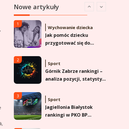
Nowe artykuły
Analiza pozycji w
Ekstraklasie i historyczne
dane
1
Wychowanie dziecka
,
Jak pomóc dziecku
przygotować się do
matury? Czy kurs online
to dobre rozwiązanie dla
2
Sport
maturzysty?
Górnik Zabrze rankingi –
analiza pozycji, statystyk
i historii klubu
3
Sport
Jagiellonia Białystok
e
rankingi w PKO BP
Ekstraklasie: analiza
i,