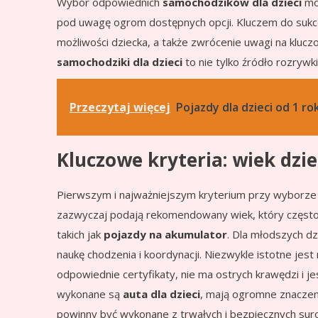
Wybór odpowiednich
samochodzików dla dzieci
moż
pod uwagę ogrom dostępnych opcji. Kluczem do sukc
możliwości dziecka, a także zwrócenie uwagi na klucz
samochodziki dla dzieci
to nie tylko źródło rozrywki
Przeczytaj więcej
Pojazdy dla dzieci od 1 r
Kluczowe kryteria: wiek dzi
Pierwszym i najważniejszym kryterium przy wyborz
zazwyczaj podają rekomendowany wiek, który często
takich jak
pojazdy na akumulator
. Dla młodszych dz
naukę chodzenia i koordynacji. Niezwykle istotne jes
odpowiednie certyfikaty, nie ma ostrych krawędzi i 
wykonane są
auta dla dzieci
, mają ogromne znacze
powinny być wykonane z trwałych i bezpiecznych sur