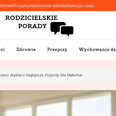
Zdrowie
Przepisy
Wychowanie dziecka
Edukacja i nauka
Rodzicielskie Porady
ci
Zdrowie
Przepisy
Wychowanie dz
zieci: Wybierz Najlepsze Pojazdy Dla Malucha!