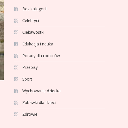
3
Bez kategorii
Sport
Jagiellonia Białystok
Celebryci
rankingi w PKO BP
Ciekawostki
Ekstraklasie: analiza
formy i statystyk
Edukacja i nauka
4
Sport
La Liga rankingi: Tabela,
Porady dla rodziców
statystyki i klasyfikacja
Przepisy
strzelców Primera
División
Sport
5
Sport
Wychowanie dziecka
Lech Poznań rankingi:
Analiza pozycji w
Zabawki dla dzieci
Ekstraklasie, pucharach i
Zdrowie
statystykach
6
Sport
Lechia Gdańsk rankingi –