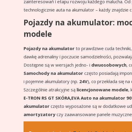
zainteresowań i etapu rozwoju każdego malucha. O
technologicznie auta na akumulator – każdy znajdzie co
Pojazdy na akumulator: moc
modele
Pojazdy na akumulator
to prawdziwe cuda techniki
dawkę adrenaliny i poczucie samodzielności, pozwala
Dostępne są w wersjach jedno- i
dwuosobowych
, 
Samochody na akumulator
często posiadają imponu
i pojemne akumulatory (np.
24V
), co przekłada się na
Szczególnie atrakcyjne są
licencjonowane modele
,
E-TRON RS GT SKÓRA,EVA Auto na akumulator 90
akumulator
często wyposażone są w dodatkowe udo
amortyzatory
czy zaawansowane panele muzyczne, c