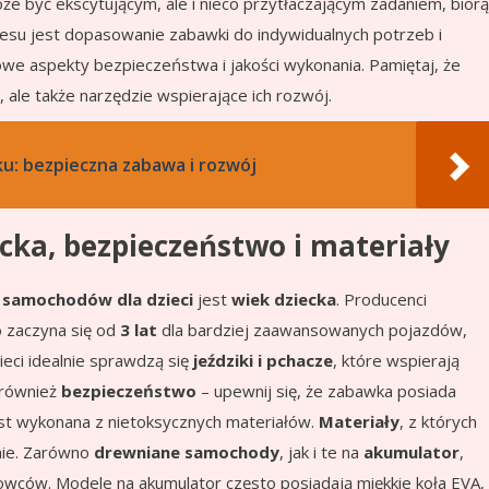
e być ekscytującym, ale i nieco przytłaczającym zadaniem, biorą
esu jest dopasowanie zabawki do indywidualnych potrzeb i
owe aspekty bezpieczeństwa i jakości wykonania. Pamiętaj, że
, ale także narzędzie wspierające ich rozwój.
oku: bezpieczna zabawa i rozwój
ecka, bezpieczeństwo i materiały
e
samochodów dla dzieci
jest
wiek dziecka
. Producenci
 zaczyna się od
3 lat
dla bardziej zaawansowanych pojazdów,
ieci idealnie sprawdzą się
jeździki i pchacze
, które wspierają
t również
bezpieczeństwo
– upewnij się, że zabawka posiada
jest wykonana z nietoksycznych materiałów.
Materiały
, z których
nie. Zarówno
drewniane samochody
, jak i te na
akumulator
,
owców. Modele na akumulator często posiadają miękkie koła EVA,