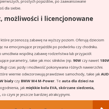
d pierwszych, prostych pojazdów, po zaawansowane
ś dla siebie.
, możliwości i licencjonowane
, które przenoszą zabawę na wyższy poziom. Oferują dzieciom
jąc na emocjonujące przejażdżki po podwórku czy chodniku.
co umożliwia wspólną zabawę rodzeństwa lub przyjaciół.
jące parametry, takie jak moc silników (np.
90W
czy nawet
180
 długi czas jazdy i możliwość pokonywania różnych nawierzchni.
 które wiernie odwzorowują prawdziwe samochody, takie jak
AUD
W biały
czy
BMW M4 M-Power
. Te
auta dla dzieci na
godnienia, jak
miękkie koła EVA, skórzane siedzenia,
o czyni je jeszcze bardziej atrakcyjnymi.