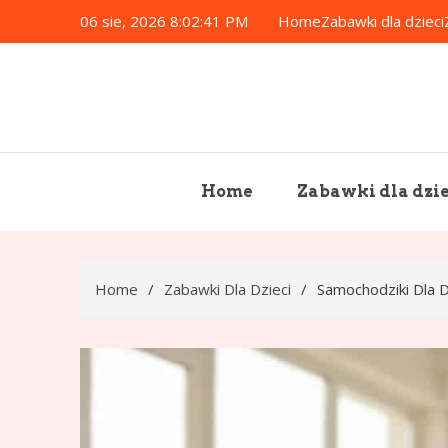
Skip
06 sie, 2026
8:02:42 PM
Home
Zabawki dla dzieci
to
content
Home
Zabawki dla dzie
Home
Zabawki Dla Dzieci
Samochodziki Dla D