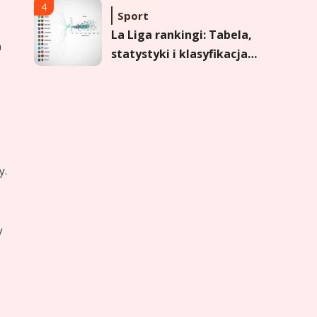
formy i statystyk
4
Sport
La Liga rankingi: Tabela,
h
statystyki i klasyfikacja
strzelców Primera
División
5
Sport
Lech Poznań rankingi:
Analiza pozycji w
Ekstraklasie, pucharach i
y.
statystykach
6
Sport
Lechia Gdańsk rankingi –
y
Analiza pozycji w
Ekstraklasie i historyczne
dane
1
Wychowanie dziecka
Jak pomóc dziecku