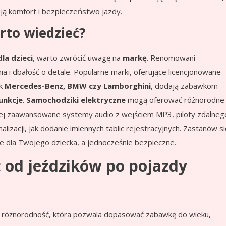
ją komfort i bezpieczeństwo jazdy.
rto wiedzieć?
a dzieci
, warto zwrócić uwagę na
markę
. Renomowani
 i dbałość o detale. Popularne marki, oferujące licencjonowane
ak
Mercedes-Benz, BMW czy Lamborghini
, dodają zabawkom
unkcje
.
Samochodziki elektryczne
mogą oferować różnorodne
ziej zaawansowane systemy audio z wejściem MP3, piloty zdalneg
izacji, jak dodanie imiennych tablic rejestracyjnych. Zastanów si
ące dla Twojego dziecka, a jednocześnie bezpieczne.
 od jeździków po pojazdy
ą różnorodność, która pozwala dopasować zabawkę do wieku,