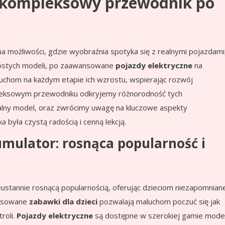
: kompleksowy przewodnik po
a możliwości, gdzie wyobraźnia spotyka się z realnymi pojazdami
prostych modeli, po zaawansowane
pojazdy elektryczne
na
chom na każdym etapie ich wzrostu, wspierając rozwój
leksowym przewodniku odkryjemy różnorodność tych
alny model, oraz zwrócimy uwagę na kluczowe aspekty
 była czystą radością i cenną lekcją.
umulator: rosnąca popularność i
eustannie rosnącą popularnością, oferując dzieciom niezapomnian
ansowane
zabawki dla dzieci
pozwalają maluchom poczuć się jak
troli.
Pojazdy elektryczne
są dostępne w szerokiej gamie model