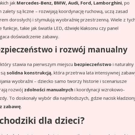
kich jak
Mercedes-Benz, BMW, Audi, Ford, Lamborghini
, po
 zalety są liczne – rozwijają koordynację ruchową, uczą zasad
m dorosłych) i stymulują wyobraźnię przestrzenną. Wiele z tyc
nkcje, takie jak światła LED, dźwięki klaksonu czy panel
ogaca doświadczenie zabawy.
zpieczeństwo i rozwój manualny
który stawia na pierwszym miejscu
bezpieczeństwo
i naturalny
, są
solidna konstrukcją
, która przetrwa lata intensywnej zabaw
jania wyobraźni – dziecko samo tworzy historie i scenariusze
rają rozwój
zdolności manualnych
i koordynacji wzrokowo-
zdy. To doskonały wybór dla najmłodszych, gdzie nacisk kładzion
z zabawę
.
hodziki dla dzieci?