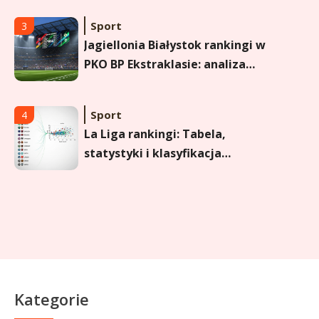
Sport
3
Jagiellonia Białystok rankingi w
PKO BP Ekstraklasie: analiza
formy i statystyk
Sport
4
La Liga rankingi: Tabela,
statystyki i klasyfikacja
strzelców Primera División
Sport
5
Lech Poznań rankingi: Analiza
pozycji w Ekstraklasie,
pucharach i statystykach
Sport
6
Kategorie
Lechia Gdańsk rankingi – Analiza