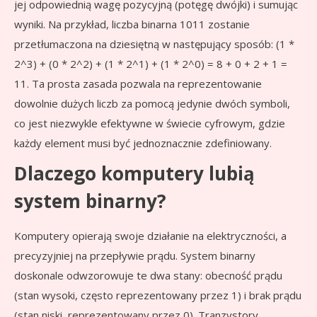
jej odpowiednią wagę pozycyjną (potęgę dwójki) i sumując
wyniki. Na przykład, liczba binarna 1011 zostanie
przetłumaczona na dziesiętną w następujący sposób: (1 *
2^3) + (0 * 2^2) + (1 * 2^1) + (1 * 2^0) = 8 + 0 + 2 + 1 =
11. Ta prosta zasada pozwala na reprezentowanie
dowolnie dużych liczb za pomocą jedynie dwóch symboli,
co jest niezwykle efektywne w świecie cyfrowym, gdzie
każdy element musi być jednoznacznie zdefiniowany.
Dlaczego komputery lubią
system binarny?
Komputery opierają swoje działanie na elektryczności, a
precyzyjniej na przepływie prądu. System binarny
doskonale odwzorowuje te dwa stany: obecność prądu
(stan wysoki, często reprezentowany przez 1) i brak prądu
(stan niski, reprezentowany przez 0). Tranzystory,