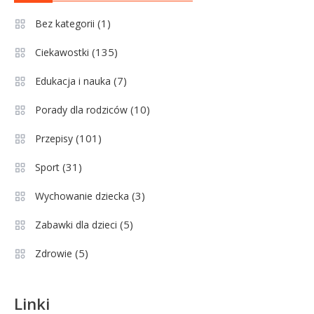
pozycji w Ekstraklasie i
(1)
Bez kategorii
historyczne dane
(135)
Ciekawostki
Wychowanie dziecka
1
Jak pomóc dziecku przygotować
(7)
Edukacja i nauka
się do matury? Czy kurs online to
(10)
Porady dla rodziców
dobre rozwiązanie dla
maturzysty?
(101)
Przepisy
Sport
2
(31)
Sport
Górnik Zabrze rankingi – analiza
pozycji, statystyk i historii klubu
(3)
Wychowanie dziecka
(5)
Zabawki dla dzieci
Sport
3
(5)
Zdrowie
Jagiellonia Białystok rankingi w
PKO BP Ekstraklasie: analiza
formy i statystyk
Linki