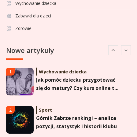
Lech Poznań rankingi: Analiza
Wychowanie dziecka
pozycji w Ekstraklasie,
Zabawki dla dzieci
pucharach i statystykach
Zdrowie
Sport
6
Lechia Gdańsk rankingi – Analiza
Nowe artykuły
pozycji w Ekstraklasie i
historyczne dane
Wychowanie dziecka
1
Jak pomóc dziecku przygotować
się do matury? Czy kurs online to
dobre rozwiązanie dla
maturzysty?
Sport
2
Górnik Zabrze rankingi – analiza
pozycji, statystyk i historii klubu