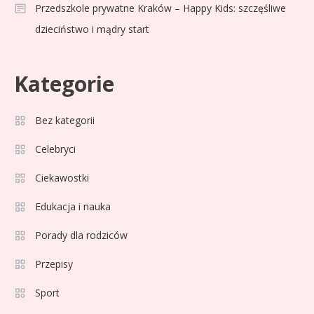
Przedszkole prywatne Kraków – Happy Kids: szczęśliwe
dzieciństwo i mądry start
Kategorie
Bez kategorii
Sport
3
Jagiellonia Białystok rankingi w
Celebryci
PKO BP Ekstraklasie: analiza
Ciekawostki
formy i statystyk
Edukacja i nauka
Sport
4
La Liga rankingi: Tabela,
Porady dla rodziców
statystyki i klasyfikacja
Przepisy
strzelców Primera División
Sport
Sport
5