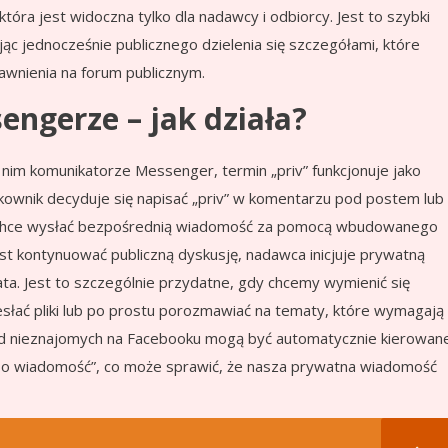
óra jest widoczna tylko dla nadawcy i odbiorcy. Jest to szybki
jąc jednocześnie publicznego dzielenia się szczegółami, które
awnienia na forum publicznym.
engerze – jak działa?
 nim komunikatorze Messenger, termin „priv” funkcjonuje jako
kownik decyduje się napisać „priv” w komentarzu pod postem lub
że chce wysłać bezpośrednią wiadomość za pomocą wbudowanego
ast kontynuować publiczną dyskusję, nadawca inicjuje prywatną
ata. Jest to szczególnie przydatne, gdy chcemy wymienić się
słać pliki lub po prostu porozmawiać na tematy, które wymagają
 od nieznajomych na Facebooku mogą być automatycznie kierowan
śby o wiadomość”, co może sprawić, że nasza prywatna wiadomość