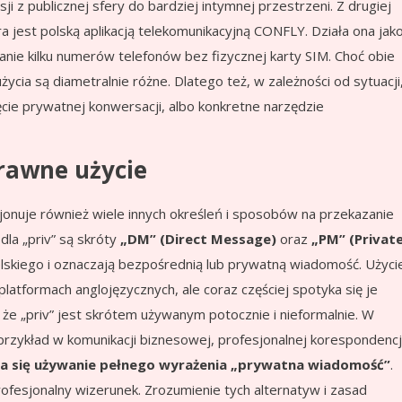
sji z publicznej sfery do bardziej intymnej przestrzeni. Z drugiej
óra jest polską aplikacją telekomunikacyjną CONFLY. Działa ona jak
anie kilku numerów telefonów bez fizycznej karty SIM. Choć obie
użycia są diametralnie różne. Dlatego też, w zależności od sytuacji
cie prywatnej konwersacji, albo konkretne narzędzie
prawne użycie
kcjonuje również wiele innych określeń i sposobów na przekazanie
dla „priv” są skróty
„DM” (Direct Message)
oraz
„PM” (Privat
elskiego i oznaczają bezpośrednią lub prywatną wiadomość. Użyci
atformach anglojęzycznych, ale coraz częściej spotyka się je
 że „priv” jest skrótem używanym potocznie i nieformalnie. W
przykład w komunikacji biznesowej, profesjonalnej korespondencj
ca się używanie pełnego wyrażenia „prywatna wiadomość”
.
fesjonalny wizerunek. Zrozumienie tych alternatyw i zasad