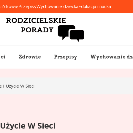
i
Zdrowie
Przepisy
Wychowanie dziecka
Edukacja i nauka
Rodzicielskie Porady
ci
Zdrowie
Przepisy
Wychowanie dz
e I Użycie W Sieci
 Użycie W Sieci