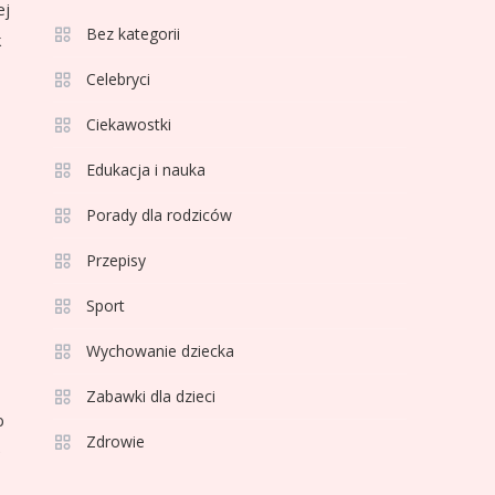
ej
3
Bez kategorii
k
Sport
Jagiellonia Białystok
Celebryci
rankingi w PKO BP
Ciekawostki
Ekstraklasie: analiza
formy i statystyk
Edukacja i nauka
4
Sport
La Liga rankingi: Tabela,
Porady dla rodziców
statystyki i klasyfikacja
Przepisy
strzelców Primera
División
Sport
5
Sport
Wychowanie dziecka
Lech Poznań rankingi:
Analiza pozycji w
Zabawki dla dzieci
Ekstraklasie, pucharach i
b
Zdrowie
statystykach
6
e
Sport
Lechia Gdańsk rankingi –