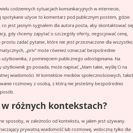
ielu codziennych sytuacjach komunikacyjnych w internecie,
ciej spotykane użycie to komentarz pod publicznym postem, gdzie
”, co jest jasnym sygnałem dla autora posta, aby skontaktować si
cji, gdy chcemy zapytać o szczegóły oferty, negocjować cenę,
 prostu zadać pytanie, które nie jest przeznaczone dla wszystkic
ematycznych, „priv” może również oznaczać bezpośrednie
o użytkownika, z pominięciem publicznego udostępniania. Na
ny użytkownik go posiada, może napisać „Mam takie, wyślę Ci na
watnej wiadomości. W kontekście mediów społecznościowych, takic
jowanie rozmowy z osobą, z którą nie jesteśmy bezpośrednio
sposób.
” w różnych kontekstach?
ne sposoby, w zależności od kontekstu, w jakim jest używany.
 oznaczający prywatną wiadomość lub rozmowę, widoczną tylko dla