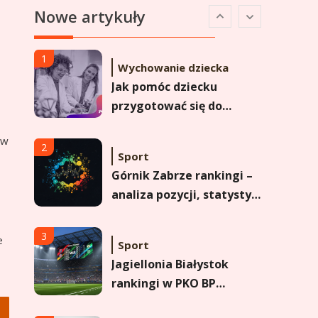
Nowe artykuły
Analiza pozycji w
Ekstraklasie i historyczne
dane
1
Wychowanie dziecka
Jak pomóc dziecku
przygotować się do
matury? Czy kurs online
 w
to dobre rozwiązanie dla
2
Sport
maturzysty?
Górnik Zabrze rankingi –
analiza pozycji, statystyk
i historii klubu
3
e
Sport
Jagiellonia Białystok
rankingi w PKO BP
Ekstraklasie: analiza