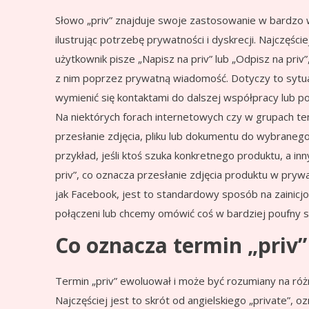
Słowo „priv” znajduje swoje zastosowanie w bardzo w
ilustrując potrzebę prywatności i dyskrecji. Najczęś
użytkownik pisze „Napisz na priv” lub „Odpisz na priv
z nim poprzez prywatną wiadomość. Dotyczy to sytua
wymienić się kontaktami do dalszej współpracy lub po
Na niektórych forach internetowych czy w grupach t
przesłanie zdjęcia, pliku lub dokumentu do wybraneg
przykład, jeśli ktoś szuka konkretnego produktu, a in
priv”, co oznacza przesłanie zdjęcia produktu w pry
jak Facebook, jest to standardowy sposób na zainic
połączeni lub chcemy omówić coś w bardziej poufny 
Co oznacza termin „priv
Termin „priv” ewoluował i może być rozumiany na róż
Najczęściej jest to skrót od angielskiego „private”,