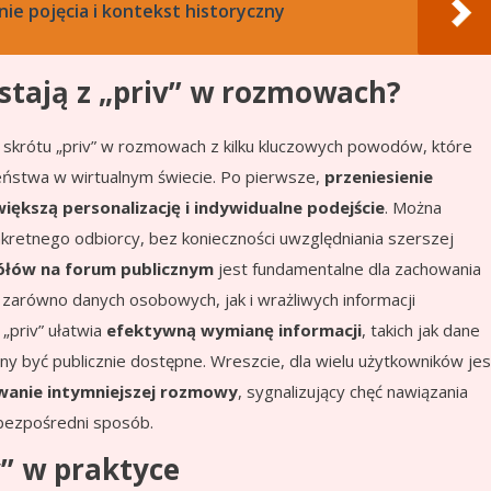
nie pojęcia i kontekst historyczny
stają z „priv” w rozmowach?
e skrótu „priv” w rozmowach z kilku kluczowych powodów, które
zeństwa w wirtualnym świecie. Po pierwsze,
przeniesienie
ększą personalizację i indywidualne podejście
. Można
kretnego odbiorcy, bez konieczności uwzględniania szerszej
gółów na forum publicznym
jest fundamentalne dla zachowania
o zarówno danych osobowych, jak i wrażliwych informacji
„priv” ułatwia
efektywną wymianę informacji
, takich jak dane
nny być publicznie dostępne. Wreszcie, dla wielu użytkowników jes
owanie intymniejszej rozmowy
, sygnalizujący chęć nawiązania
 bezpośredni sposób.
v” w praktyce