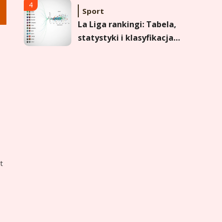
formy i statystyk
4
Sport
La Liga rankingi: Tabela,
statystyki i klasyfikacja
strzelców Primera
División
5
Sport
Lech Poznań rankingi:
Analiza pozycji w
Ekstraklasie, pucharach i
statystykach
6
Sport
Lechia Gdańsk rankingi –
Analiza pozycji w
t
Ekstraklasie i historyczne
dane
1
Wychowanie dziecka
Jak pomóc dziecku