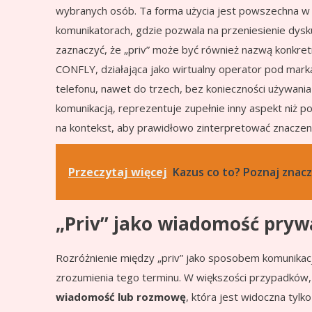
wybranych osób. Ta forma użycia jest powszechna w k
komunikatorach, gdzie pozwala na przeniesienie dyskus
zaznaczyć, że „priv” może być również nazwą konkretne
CONFLY, działająca jako wirtualny operator pod mar
telefonu, nawet do trzech, bez konieczności używania 
komunikacją, reprezentuje zupełnie inny aspekt niż 
na kontekst, aby prawidłowo zinterpretować znaczenie
Przeczytaj więcej
Kazus co to? Poznaj znac
„Priv” jako wiadomość prywa
Rozróżnienie między „priv” jako sposobem komunikacji
zrozumienia tego terminu. W większości przypadków, g
wiadomość lub rozmowę
, która jest widoczna tyl