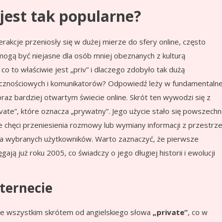
o jest tak popularne?
erakcje przeniosły się w dużej mierze do sfery online, często
mogą być niejasne dla osób mniej obeznanych z kulturą
 co to właściwie jest „priv” i dlaczego zdobyło tak dużą
ecznościowych i komunikatorów? Odpowiedź leży w fundamentalne
raz bardziej otwartym świecie online. Skrót ten wywodzi się z
ivate”, które oznacza „prywatny”. Jego użycie stało się powszechn
 chęci przeniesienia rozmowy lub wymiany informacji z przestrze
 dla wybranych użytkowników. Warto zaznaczyć, że pierwsze
ają już roku 2005, co świadczy o jego długiej historii i ewolucji
nternecie
ede wszystkim skrótem od angielskiego słowa
„private”
, co w