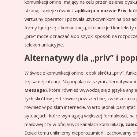
komunikacji online, mający na celu przeniesienie dysku
strony, istnieje również
aplikacja o nazwie Priv
, kt
wirtualny operator i pozwala użytkownikom na posiad
formy łączą się z komunikacją, ich funkcje i konteksty 
„priv” może oznaczać albo szybki sposób na rozpoczę
telekomunikacyjne.
Alternatywy dla „priv” i po
W świecie komunikacji online, obok skrótu „priv”, fun
tej samej intencji. Najpopularniejszymi alternatywami 
Message)
, które również wywodzą się z języka angi
tych skrótów jest równie powszechne, zwłaszcza na pl
również w polskim internecie. Warto jednak pamiętać,
sytuacjach, które wymagają większej formalności, na 
mailowej czy w oficjalnych kanałach komunikacji,
zale
Dzięki temu unikniemy nieporozumień i zachowamy pro