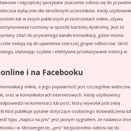
stawowe i najczęściej spotykane znaczenie odnosi się do prywatn
idoczna wyłącznie dla określonych uczestników. Kiedy użytkowni
ostem lub w innych publicznych przestrzeniach online, używa
 kontynuowania rozmowy w sposób bardziej dyskretny. Jest to
 wymiany zdań do prywatnego kanału komunikacji, gdzie można
cznie nadają się do ujawnienia szerszej grupie odbiorców. Skrót
langu, ułatwiając szybkie i efektywne przekazywanie intencji w
 online i na Facebooku
komunikacji online, a jego popularność jest szczególnie widoczna
ok, oraz w komunikatorach internetowych. Kiedy użytkownicy
 w odpowiedzi na komentarz lub post, który wywołał potrzebę
eśli ktoś publikuje pytanie dotyczące osobistego doświadczenia lu
edź typu „Napisz na priv” jest jasnym sygnałem, że nadawca chc
booku i w Messengerze, „priv” bezpośrednio odnosi się do