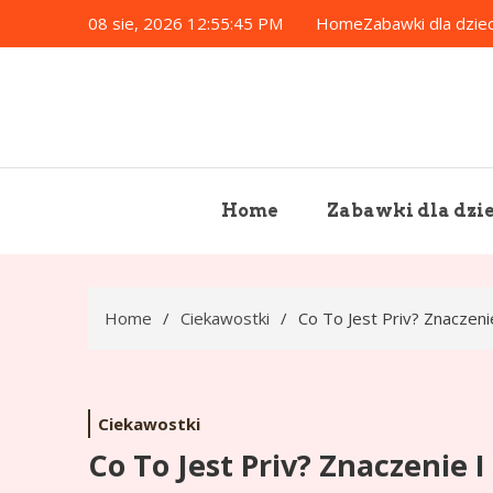
Skip
08 sie, 2026
12:55:46 PM
Home
Zabawki dla dziec
to
content
Home
Zabawki dla dzie
Home
Ciekawostki
Co To Jest Priv? Znaczeni
Ciekawostki
Co To Jest Priv? Znaczenie I