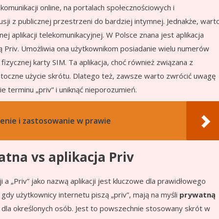
omunikacji online, na portalach społecznościowych i
ji z publicznej przestrzeni do bardziej intymnej. Jednakże, wart
j aplikacji telekomunikacyjnej. W Polsce znana jest aplikacja
ką Priv. Umożliwia ona użytkownikom posiadanie wielu numerów
fizycznej karty SIM. Ta aplikacja, choć również związana z
potoczne użycie skrótu. Dlatego też, zawsze warto zwrócić uwagę
 terminu „priv” i uniknąć nieporozumień.
zenie i zastosowanie w prawie
tna vs aplikacja Priv
 a „Priv” jako nazwą aplikacji jest kluczowe dla prawidłowego
dy użytkownicy internetu piszą „priv”, mają na myśli
prywatną
ko dla określonych osób. Jest to powszechnie stosowany skrót w