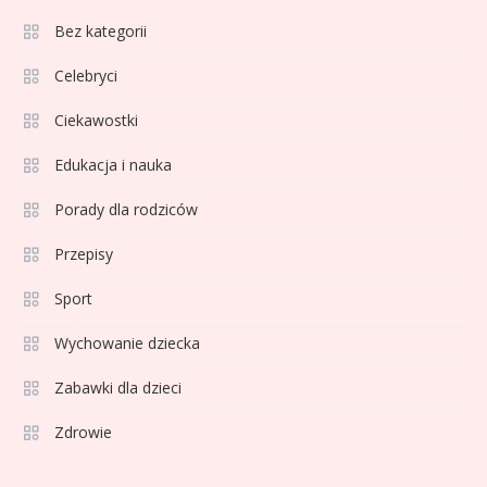
Bez kategorii
Sport
3
Jagiellonia Białystok rankingi w
Celebryci
PKO BP Ekstraklasie: analiza
Ciekawostki
formy i statystyk
Edukacja i nauka
Sport
4
La Liga rankingi: Tabela,
Porady dla rodziców
statystyki i klasyfikacja
Przepisy
strzelców Primera División
Sport
Sport
5
Lech Poznań rankingi: Analiza
Wychowanie dziecka
pozycji w Ekstraklasie,
Zabawki dla dzieci
pucharach i statystykach
Zdrowie
Sport
6
Lechia Gdańsk rankingi – Analiza