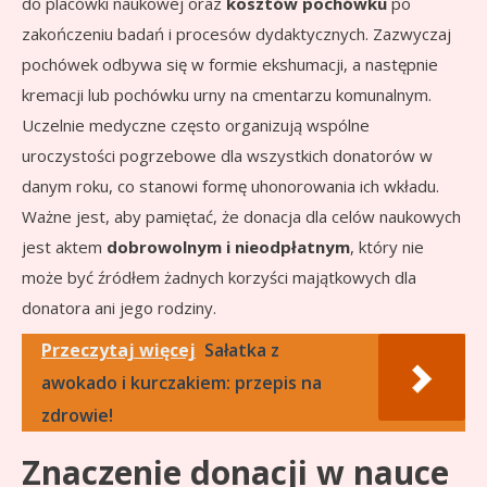
do placówki naukowej oraz
kosztów pochówku
po
zakończeniu badań i procesów dydaktycznych. Zazwyczaj
pochówek odbywa się w formie ekshumacji, a następnie
kremacji lub pochówku urny na cmentarzu komunalnym.
Uczelnie medyczne często organizują wspólne
uroczystości pogrzebowe dla wszystkich donatorów w
danym roku, co stanowi formę uhonorowania ich wkładu.
Ważne jest, aby pamiętać, że donacja dla celów naukowych
jest aktem
dobrowolnym i nieodpłatnym
, który nie
może być źródłem żadnych korzyści majątkowych dla
donatora ani jego rodziny.
Przeczytaj więcej
Sałatka z
awokado i kurczakiem: przepis na
zdrowie!
Znaczenie donacji w nauce