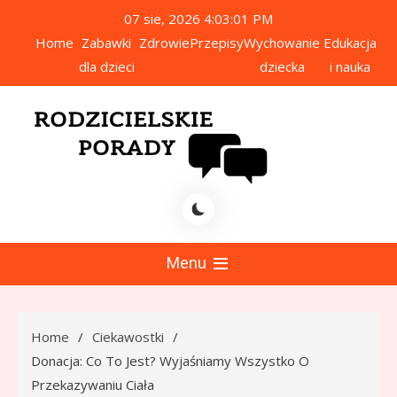
Skip
07 sie, 2026
4:03:02 PM
to
Home
Zabawki
Zdrowie
Przepisy
Wychowanie
Edukacja
content
dla dzieci
dziecka
i nauka
icielskie Porady
Menu
Home
Ciekawostki
Donacja: Co To Jest? Wyjaśniamy Wszystko O
Przekazywaniu Ciała