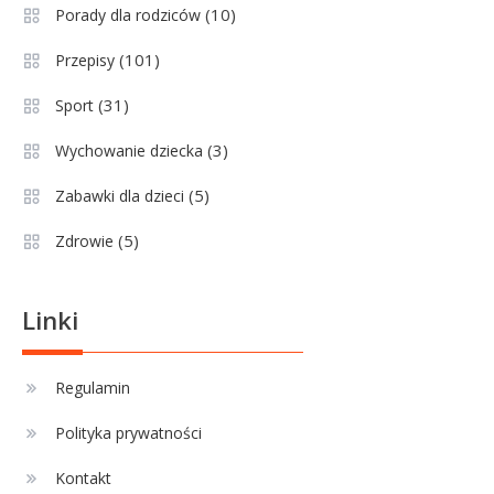
(10)
Porady dla rodziców
dobre rozwiązanie dla
maturzysty?
(101)
Przepisy
Sport
2
(31)
Sport
Górnik Zabrze rankingi – analiza
pozycji, statystyk i historii klubu
(3)
Wychowanie dziecka
(5)
Zabawki dla dzieci
Sport
3
(5)
Zdrowie
Jagiellonia Białystok rankingi w
PKO BP Ekstraklasie: analiza
formy i statystyk
Linki
Sport
4
La Liga rankingi: Tabela,
Regulamin
statystyki i klasyfikacja
Polityka prywatności
strzelców Primera División
Kontakt