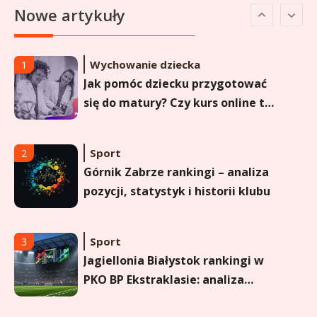
Nowe artykuły
pozycji w Ekstraklasie i
historyczne dane
Wychowanie dziecka
1
Jak pomóc dziecku przygotować
się do matury? Czy kurs online to
dobre rozwiązanie dla
maturzysty?
Sport
2
Górnik Zabrze rankingi – analiza
pozycji, statystyk i historii klubu
Sport
3
Jagiellonia Białystok rankingi w
PKO BP Ekstraklasie: analiza
formy i statystyk