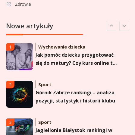
Zdrowie
Sport
6
Lechia Gdańsk rankingi – Analiza
Nowe artykuły
pozycji w Ekstraklasie i
historyczne dane
Wychowanie dziecka
1
Jak pomóc dziecku przygotować
się do matury? Czy kurs online to
dobre rozwiązanie dla
maturzysty?
Sport
2
Górnik Zabrze rankingi – analiza
pozycji, statystyk i historii klubu
Sport
3
Jagiellonia Białystok rankingi w