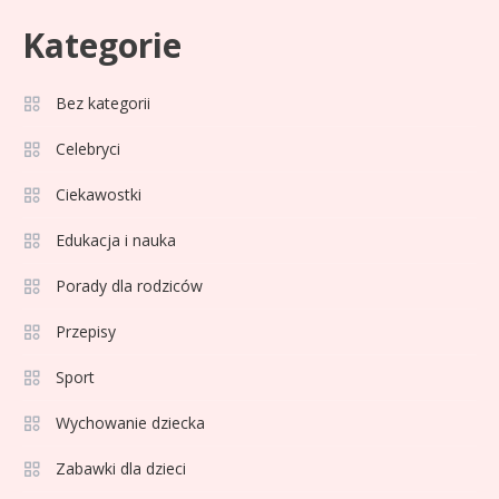
Kategorie
Bez kategorii
Sport
3
Jagiellonia Białystok rankingi w
Celebryci
PKO BP Ekstraklasie: analiza
Ciekawostki
formy i statystyk
Edukacja i nauka
Sport
4
La Liga rankingi: Tabela,
Porady dla rodziców
statystyki i klasyfikacja
Przepisy
strzelców Primera División
Sport
Sport
5
Lech Poznań rankingi: Analiza
Wychowanie dziecka
pozycji w Ekstraklasie,
Zabawki dla dzieci
pucharach i statystykach