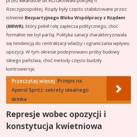
przez kilkanaście lat kształtowała politykę II
Rzeczypospolitej. Rządy były często stabilizowane przez
istnienie
Bezpartyjnego Bloku Współpracy z Rządem
(BBWR)
, który pełnił rolę zaplecza politycznego, choć
formalnie nie był partią. Polityka sanacji charakteryzowała
się tendencją do centralizacji władzy i ograniczania wpływu
opozycji. W tym okresie podejmowano próby budowy
silnego państwa, choć metody często budziły
kontrowersje.
Przeczytaj więcej
Przepis na
Aperol Spritz: sekrety idealnego
drinka
Represje wobec opozycji i
konstytucja kwietniowa