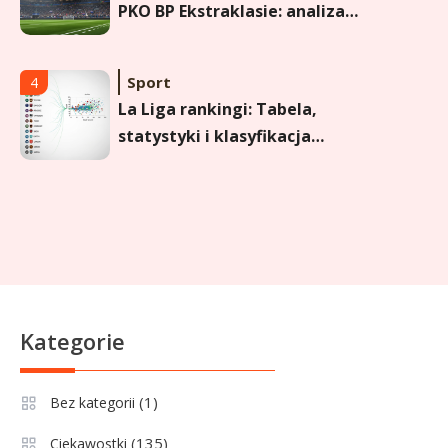
PKO BP Ekstraklasie: analiza
formy i statystyk
Sport
4
La Liga rankingi: Tabela,
statystyki i klasyfikacja
strzelców Primera División
Sport
5
Lech Poznań rankingi: Analiza
pozycji w Ekstraklasie,
pucharach i statystykach
Sport
6
Kategorie
Lechia Gdańsk rankingi – Analiza
pozycji w Ekstraklasie i
(1)
Bez kategorii
historyczne dane
(135)
Ciekawostki