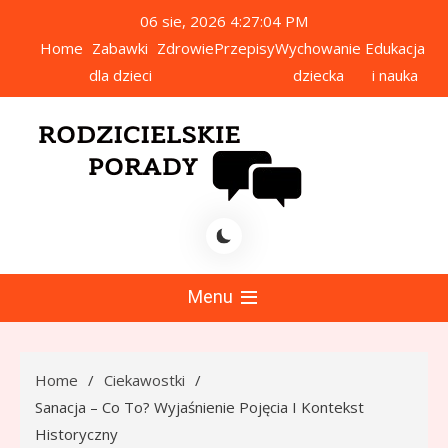
Skip
06 sie, 2026
4:27:05 PM
to
Home
Zabawki
Zdrowie
Przepisy
Wychowanie
Edukacja
content
dla dzieci
dziecka
i nauka
icielskie Porady
Menu
Home
Ciekawostki
Sanacja – Co To? Wyjaśnienie Pojęcia I Kontekst
Historyczny