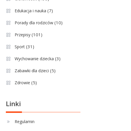
Wychowanie dziecka
1
Jak pomóc dziecku przygotować
(7)
Edukacja i nauka
się do matury? Czy kurs online to
(10)
Porady dla rodziców
dobre rozwiązanie dla
maturzysty?
(101)
Przepisy
Sport
2
(31)
Sport
Górnik Zabrze rankingi – analiza
pozycji, statystyk i historii klubu
(3)
Wychowanie dziecka
(5)
Zabawki dla dzieci
Sport
3
(5)
Zdrowie
Jagiellonia Białystok rankingi w
PKO BP Ekstraklasie: analiza
formy i statystyk
Linki
Sport
4
La Liga rankingi: Tabela,
Regulamin
statystyki i klasyfikacja