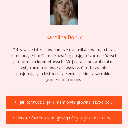
Karolina Boruc
Od zawsze interesowałam się dziennikarstwem, a teraz
mam przyjemność realizować tę pasję, pisząc na różnych
platformach internetowych. Moja praca pozwala mi na
zgłębianie najnowszych wydarzeń, odkrywanie
pasjonujących historii i dzielenie się nimi z szerokim
gronem odbiorców.
Nawigacja
Jak sprawdzić, jaką mam płytę główną: szybki poradnik
wpisu
Sałatka z fasolki szparagowej i fety: szybki przepis na greckie smaki