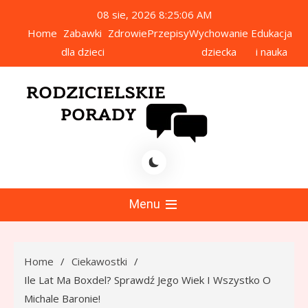
Skip
08 sie, 2026
8:25:07 AM
to
Home
Zabawki
Zdrowie
Przepisy
Wychowanie
Edukacja
content
dla dzieci
dziecka
i nauka
icielskie Porady
Menu
Home
Ciekawostki
Ile Lat Ma Boxdel? Sprawdź Jego Wiek I Wszystko O
Michale Baronie!