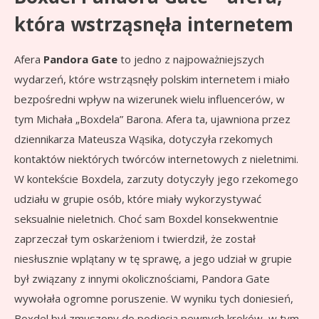
która wstrząsnęła internetem
Afera
Pandora Gate
to jedno z najpoważniejszych
wydarzeń, które wstrząsnęły polskim internetem i miało
bezpośredni wpływ na wizerunek wielu influencerów, w
tym Michała „Boxdela” Barona. Afera ta, ujawniona przez
dziennikarza Mateusza Wąsika, dotyczyła rzekomych
kontaktów niektórych twórców internetowych z nieletnimi.
W kontekście Boxdela, zarzuty dotyczyły jego rzekomego
udziału w grupie osób, które miały wykorzystywać
seksualnie nieletnich. Choć sam Boxdel konsekwentnie
zaprzeczał tym oskarżeniom i twierdził, że został
niesłusznie wplątany w tę sprawę, a jego udział w grupie
był związany z innymi okolicznościami, Pandora Gate
wywołała ogromne poruszenie. W wyniku tych doniesień,
Boxdel był zmuszony do podjęcia pewnych kroków, w tym