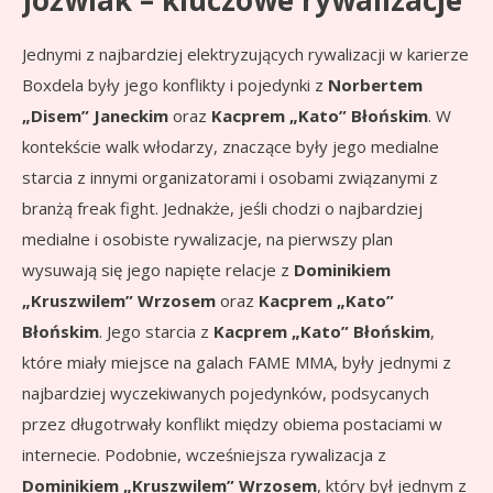
Jóźwiak – kluczowe rywalizacje
Jednymi z najbardziej elektryzujących rywalizacji w karierze
Boxdela były jego konflikty i pojedynki z
Norbertem
„Disem” Janeckim
oraz
Kacprem „Kato” Błońskim
. W
kontekście walk włodarzy, znaczące były jego medialne
starcia z innymi organizatorami i osobami związanymi z
branżą freak fight. Jednakże, jeśli chodzi o najbardziej
medialne i osobiste rywalizacje, na pierwszy plan
wysuwają się jego napięte relacje z
Dominikiem
„Kruszwilem” Wrzosem
oraz
Kacprem „Kato”
Błońskim
. Jego starcia z
Kacprem „Kato” Błońskim
,
które miały miejsce na galach FAME MMA, były jednymi z
najbardziej wyczekiwanych pojedynków, podsycanych
przez długotrwały konflikt między obiema postaciami w
internecie. Podobnie, wcześniejsza rywalizacja z
Dominikiem „Kruszwilem” Wrzosem
, który był jednym z