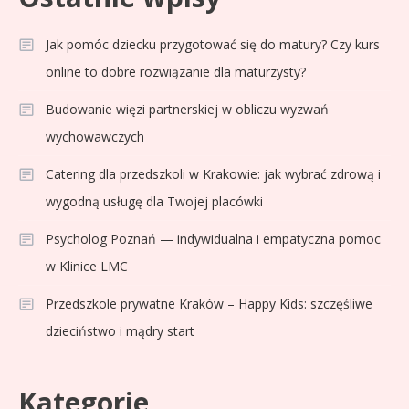
Jak pomóc dziecku przygotować się do matury? Czy kurs
online to dobre rozwiązanie dla maturzysty?
Budowanie więzi partnerskiej w obliczu wyzwań
Sport
3
wychowawczych
Jagiellonia Białystok rankingi w
Catering dla przedszkoli w Krakowie: jak wybrać zdrową i
PKO BP Ekstraklasie: analiza
formy i statystyk
wygodną usługę dla Twojej placówki
Psycholog Poznań — indywidualna i empatyczna pomoc
Sport
4
La Liga rankingi: Tabela,
w Klinice LMC
statystyki i klasyfikacja
Przedszkole prywatne Kraków – Happy Kids: szczęśliwe
strzelców Primera División
dzieciństwo i mądry start
Sport
5
Lech Poznań rankingi: Analiza
Kategorie
pozycji w Ekstraklasie,