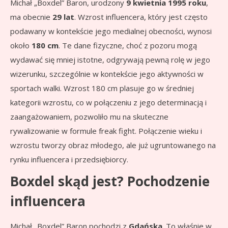
Michał „Boxdel” Baron, urodzony
9 kwietnia 1995 roku
,
ma obecnie
29 lat
. Wzrost influencera, który jest często
podawany w kontekście jego medialnej obecności, wynosi
około
180 cm
. Te dane fizyczne, choć z pozoru mogą
wydawać się mniej istotne, odgrywają pewną rolę w jego
wizerunku, szczególnie w kontekście jego aktywności w
sportach walki. Wzrost 180 cm plasuje go w średniej
kategorii wzrostu, co w połączeniu z jego determinacją i
zaangażowaniem, pozwoliło mu na skuteczne
rywalizowanie w formule freak fight. Połączenie wieku i
wzrostu tworzy obraz młodego, ale już ugruntowanego na
rynku influencera i przedsiębiorcy.
Boxdel skąd jest? Pochodzenie
influencera
Michał „Boxdel” Baron pochodzi z
Gdańska
. To właśnie w