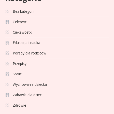
pucharach i statystykach
Bez kategorii
Sport
6
Celebryci
Lechia Gdańsk rankingi – Analiza
pozycji w Ekstraklasie i
Ciekawostki
historyczne dane
Edukacja i nauka
Wychowanie dziecka
1
Porady dla rodziców
Jak pomóc dziecku przygotować
się do matury? Czy kurs online to
Przepisy
dobre rozwiązanie dla
Sport
maturzysty?
Sport
2
Wychowanie dziecka
Górnik Zabrze rankingi – analiza
pozycji, statystyk i historii klubu
Zabawki dla dzieci
Zdrowie
Sport
3