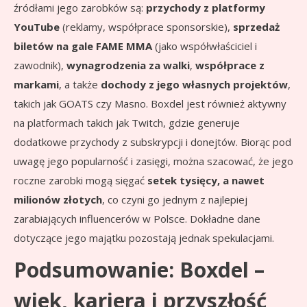
źródłami jego zarobków są:
przychody z platformy
YouTube
(reklamy, współprace sponsorskie),
sprzedaż
biletów na gale FAME MMA
(jako współwłaściciel i
zawodnik),
wynagrodzenia za walki
,
współprace z
markami
, a także
dochody z jego własnych projektów
,
takich jak GOATS czy Masno. Boxdel jest również aktywny
na platformach takich jak Twitch, gdzie generuje
dodatkowe przychody z subskrypcji i donejtów. Biorąc pod
uwagę jego popularność i zasięgi, można szacować, że jego
roczne zarobki mogą sięgać
setek tysięcy, a nawet
milionów złotych
, co czyni go jednym z najlepiej
zarabiających influencerów w Polsce. Dokładne dane
dotyczące jego majątku pozostają jednak spekulacjami.
Podsumowanie: Boxdel –
wiek, kariera i przyszłość