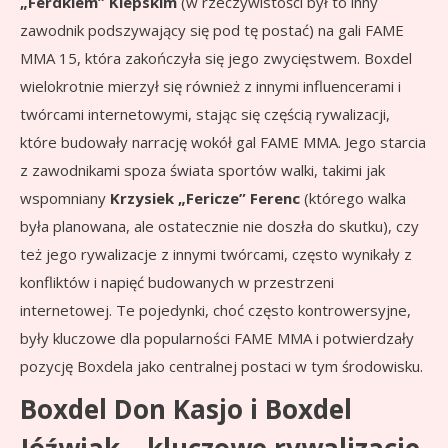
„Ferdkiem” Kiepskim
(w rzeczywistości był to inny
zawodnik podszywający się pod tę postać) na gali FAME
MMA 15, która zakończyła się jego zwycięstwem. Boxdel
wielokrotnie mierzył się również z innymi influencerami i
twórcami internetowymi, stając się częścią rywalizacji,
które budowały narrację wokół gal FAME MMA. Jego starcia
z zawodnikami spoza świata sportów walki, takimi jak
wspomniany
Krzysiek „Fericze” Ferenc
(którego walka
była planowana, ale ostatecznie nie doszła do skutku), czy
też jego rywalizacje z innymi twórcami, często wynikały z
konfliktów i napięć budowanych w przestrzeni
internetowej. Te pojedynki, choć często kontrowersyjne,
były kluczowe dla popularności FAME MMA i potwierdzały
pozycję Boxdela jako centralnej postaci w tym środowisku.
Boxdel Don Kasjo i Boxdel