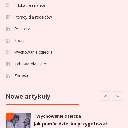
Edukacja i nauka
Sport
4
La Liga rankingi: Tabela,
Porady dla rodziców
statystyki i klasyfikacja
Przepisy
strzelców Primera División
Sport
Sport
5
Lech Poznań rankingi: Analiza
Wychowanie dziecka
pozycji w Ekstraklasie,
Zabawki dla dzieci
pucharach i statystykach
Zdrowie
Sport
6
Lechia Gdańsk rankingi – Analiza
Nowe artykuły
pozycji w Ekstraklasie i
historyczne dane
Wychowanie dziecka
1
Jak pomóc dziecku przygotować