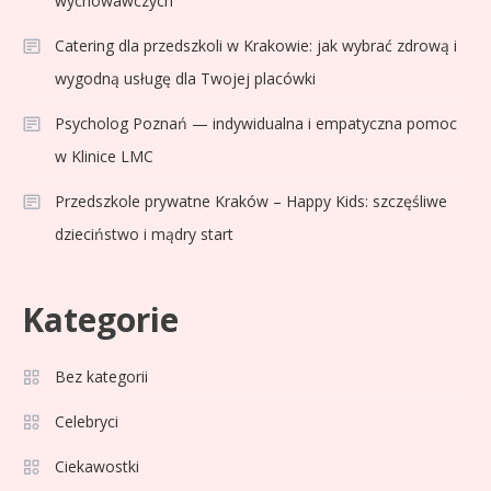
wychowawczych
Catering dla przedszkoli w Krakowie: jak wybrać zdrową i
wygodną usługę dla Twojej placówki
Psycholog Poznań — indywidualna i empatyczna pomoc
w Klinice LMC
Przedszkole prywatne Kraków – Happy Kids: szczęśliwe
dzieciństwo i mądry start
Kategorie
Bez kategorii
Sport
3
Jagiellonia Białystok rankingi w
Celebryci
PKO BP Ekstraklasie: analiza
Ciekawostki
formy i statystyk