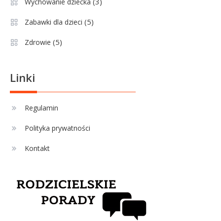
(3)
Wychowanie dziecka
(5)
Zabawki dla dzieci
Sport
3
(5)
Zdrowie
Jagiellonia Białystok rankingi w
PKO BP Ekstraklasie: analiza
formy i statystyk
Linki
Sport
4
La Liga rankingi: Tabela,
Regulamin
statystyki i klasyfikacja
Polityka prywatności
strzelców Primera División
Kontakt