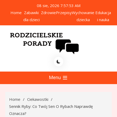
Skip
08 sie, 2026
7:57:54 AM
to
Home
Zabawki
Zdrowie
Przepisy
Wychowanie
Edukacja
content
dla dzieci
dziecka
i nauka
icielskie Porady
Menu
Home
Ciekawostki
Sennik Ryby: Co Twój Sen O Rybach Naprawdę
Oznacza?