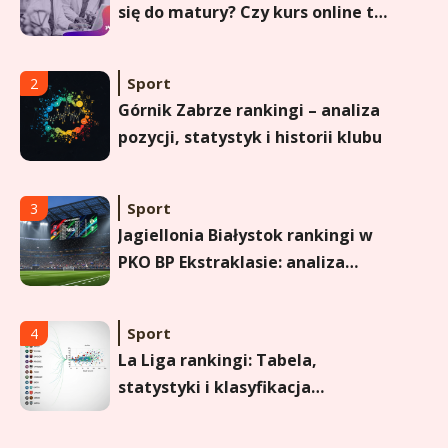
się do matury? Czy kurs online to
dobre rozwiązanie dla
maturzysty?
Sport
2
Górnik Zabrze rankingi – analiza
pozycji, statystyk i historii klubu
Sport
3
Jagiellonia Białystok rankingi w
PKO BP Ekstraklasie: analiza
formy i statystyk
Sport
4
La Liga rankingi: Tabela,
statystyki i klasyfikacja
strzelców Primera División