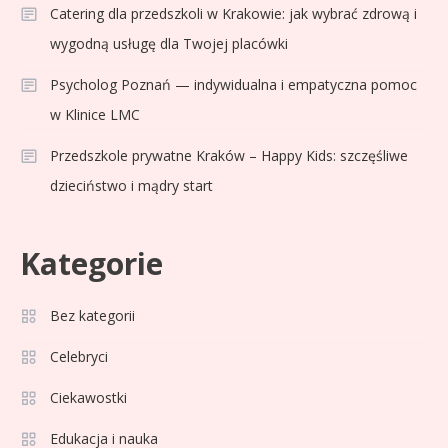
Catering dla przedszkoli w Krakowie: jak wybrać zdrową i
wygodną usługę dla Twojej placówki
Psycholog Poznań — indywidualna i empatyczna pomoc
w Klinice LMC
Przedszkole prywatne Kraków – Happy Kids: szczęśliwe
dzieciństwo i mądry start
Kategorie
Bez kategorii
Sport
3
Jagiellonia Białystok rankingi w
Celebryci
PKO BP Ekstraklasie: analiza
Ciekawostki
formy i statystyk
Edukacja i nauka