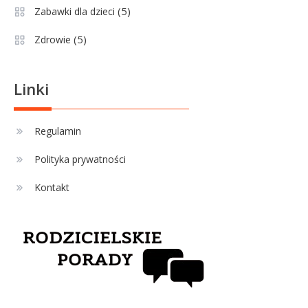
(5)
Zabawki dla dzieci
Sport
3
(5)
Zdrowie
Jagiellonia Białystok rankingi w
PKO BP Ekstraklasie: analiza
formy i statystyk
Linki
Sport
4
La Liga rankingi: Tabela,
Regulamin
statystyki i klasyfikacja
Polityka prywatności
strzelców Primera División
Kontakt