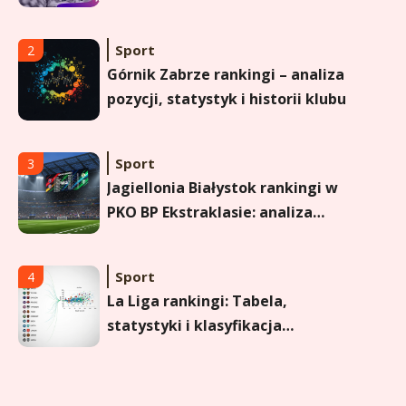
dobre rozwiązanie dla
maturzysty?
Sport
2
Górnik Zabrze rankingi – analiza
pozycji, statystyk i historii klubu
Sport
3
Jagiellonia Białystok rankingi w
PKO BP Ekstraklasie: analiza
formy i statystyk
Sport
4
La Liga rankingi: Tabela,
statystyki i klasyfikacja
strzelców Primera División
Sport
5