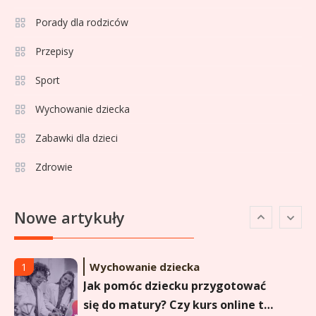
Sport
4
La Liga rankingi: Tabela,
Porady dla rodziców
statystyki i klasyfikacja
Przepisy
strzelców Primera División
Sport
Sport
5
Lech Poznań rankingi: Analiza
Wychowanie dziecka
pozycji w Ekstraklasie,
Zabawki dla dzieci
pucharach i statystykach
Zdrowie
Sport
6
Lechia Gdańsk rankingi – Analiza
Nowe artykuły
pozycji w Ekstraklasie i
historyczne dane
Wychowanie dziecka
1
Jak pomóc dziecku przygotować
się do matury? Czy kurs online to