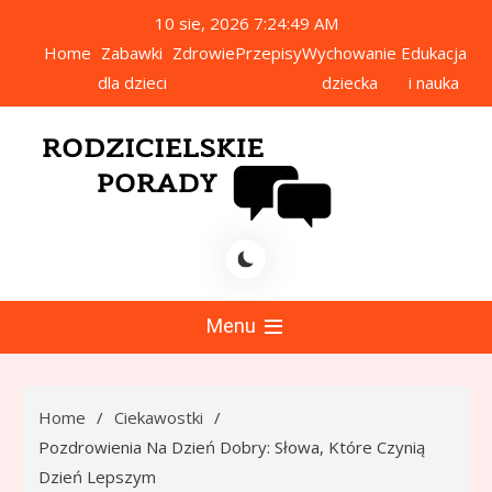
Skip
10 sie, 2026
7:24:50 AM
to
Home
Zabawki
Zdrowie
Przepisy
Wychowanie
Edukacja
content
dla dzieci
dziecka
i nauka
icielskie Porady
Menu
Home
Ciekawostki
Pozdrowienia Na Dzień Dobry: Słowa, Które Czynią
Dzień Lepszym