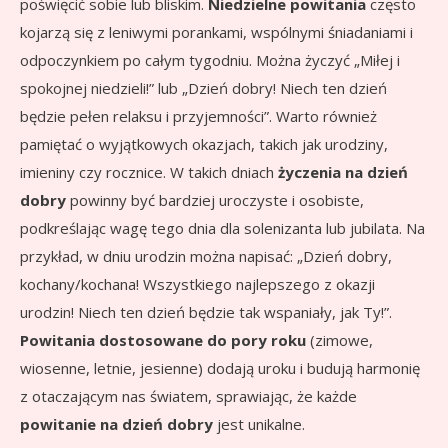
poświęcić sobie lub bliskim.
Niedzielne powitania
często
kojarzą się z leniwymi porankami, wspólnymi śniadaniami i
odpoczynkiem po całym tygodniu. Można życzyć „Miłej i
spokojnej niedzieli!” lub „Dzień dobry! Niech ten dzień
będzie pełen relaksu i przyjemności”. Warto również
pamiętać o wyjątkowych okazjach, takich jak urodziny,
imieniny czy rocznice. W takich dniach
życzenia na dzień
dobry
powinny być bardziej uroczyste i osobiste,
podkreślając wagę tego dnia dla solenizanta lub jubilata. Na
przykład, w dniu urodzin można napisać: „Dzień dobry,
kochany/kochana! Wszystkiego najlepszego z okazji
urodzin! Niech ten dzień będzie tak wspaniały, jak Ty!”.
Powitania dostosowane do pory roku
(zimowe,
wiosenne, letnie, jesienne) dodają uroku i budują harmonię
z otaczającym nas światem, sprawiając, że każde
powitanie na dzień dobry
jest unikalne.