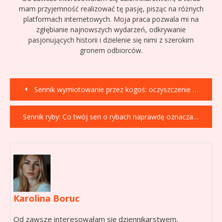
mam przyjemność realizować tę pasję, pisząc na różnych
platformach internetowych. Moja praca pozwala mi na
zgłębianie najnowszych wydarzeń, odkrywanie
pasjonujących historii i dzielenie się nimi z szerokim
gronem odbiorców.
Nawigacja
Sennik wymiotowanie przez kogoś: oczyszczenie czy ostrzeżenie?
wpisu
Sennik ryby: Co twój sen o rybach naprawdę oznacza?
Karolina Boruc
Od zawsze interesowałam się dziennikarstwem,