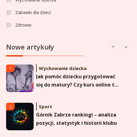
Lech Poznań rankingi: Analiza
pozycji w Ekstraklasie,
Zabawki dla dzieci
pucharach i statystykach
Zdrowie
Sport
6
Lechia Gdańsk rankingi – Analiza
Nowe artykuły
pozycji w Ekstraklasie i
historyczne dane
Wychowanie dziecka
1
Jak pomóc dziecku przygotować
się do matury? Czy kurs online to
dobre rozwiązanie dla
maturzysty?
Sport
2
Górnik Zabrze rankingi – analiza
pozycji, statystyk i historii klubu