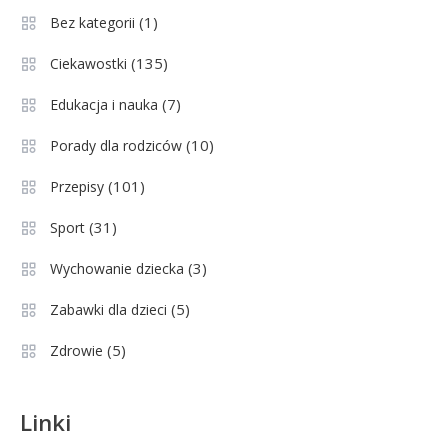
pozycji w Ekstraklasie i
(1)
Bez kategorii
historyczne dane
(135)
Ciekawostki
Wychowanie dziecka
1
Jak pomóc dziecku przygotować
(7)
Edukacja i nauka
się do matury? Czy kurs online to
(10)
Porady dla rodziców
dobre rozwiązanie dla
maturzysty?
(101)
Przepisy
Sport
2
(31)
Sport
Górnik Zabrze rankingi – analiza
pozycji, statystyk i historii klubu
(3)
Wychowanie dziecka
(5)
Zabawki dla dzieci
Sport
3
(5)
Zdrowie
Jagiellonia Białystok rankingi w
PKO BP Ekstraklasie: analiza
formy i statystyk
Linki