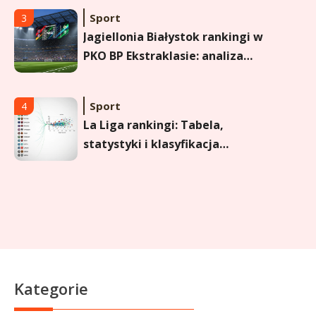
Sport
3
Jagiellonia Białystok rankingi w
PKO BP Ekstraklasie: analiza
formy i statystyk
Sport
4
La Liga rankingi: Tabela,
statystyki i klasyfikacja
strzelców Primera División
Sport
5
Lech Poznań rankingi: Analiza
pozycji w Ekstraklasie,
pucharach i statystykach
Sport
6
Kategorie
Lechia Gdańsk rankingi – Analiza