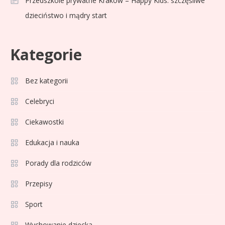
Przedszkole prywatne Kraków – Happy Kids: szczęśliwe
dzieciństwo i mądry start
Kategorie
Bez kategorii
Sport
3
Jagiellonia Białystok rankingi w
Celebryci
PKO BP Ekstraklasie: analiza
Ciekawostki
formy i statystyk
Edukacja i nauka
Sport
4
La Liga rankingi: Tabela,
Porady dla rodziców
statystyki i klasyfikacja
Przepisy
strzelców Primera División
Sport
Sport
5
Wychowanie dziecka