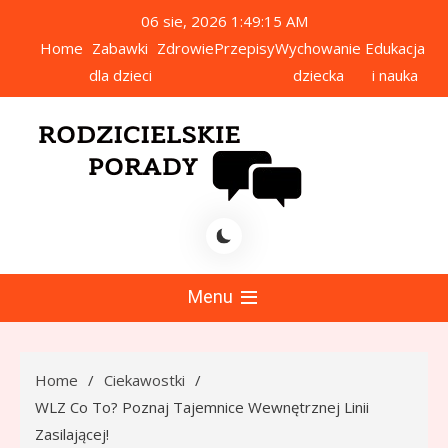
Skip
06 sie, 2026
1:49:16 AM
to
Home
Zabawki
Zdrowie
Przepisy
Wychowanie
Edukacja
content
dla dzieci
dziecka
i nauka
icielskie Porady
Menu
Home
Ciekawostki
WLZ Co To? Poznaj Tajemnice Wewnętrznej Linii
Zasilającej!