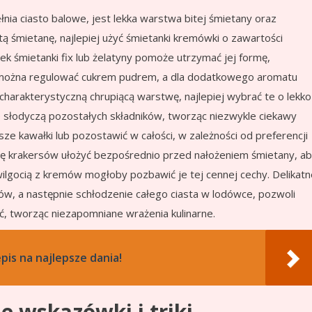
ia ciasto balowe, jest lekka warstwa bitej śmietany oraz
itą śmietanę, najlepiej użyć śmietanki kremówki o zawartości
k śmietanki fix lub żelatyny pomoże utrzymać jej formę,
y można regulować cukrem pudrem, a dla dodatkowego aromatu
 charakterystyczną chrupiącą warstwę, najlepiej wybrać te o lekko
e słodyczą pozostałych składników, tworząc niezwykle ciekawy
e kawałki lub pozostawić w całości, w zależności od preferencji
twę krakersów ułożyć bezpośrednio przed nałożeniem śmietany, a
ilgocią z kremów mogłoby pozbawić je tej cennej cechy. Delikatn
w, a następnie schłodzenie całego ciasta w lodówce, pozwoli
, tworząc niezapomniane wrażenia kulinarne.
pis na najlepsze dania!
e wskazówki i triki