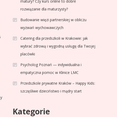
matury? Czy kurs online to dobre
rozwiązanie dla maturzysty?
Budowanie więzi partnerskiej w obliczu
wyzwań wychowawczych
3
Sport
s
Catering dla przedszkoli w Krakowie: jak
Jagiellonia Białystok
rankingi w PKO BP
wybrać zdrową i wygodną usługę dla Twojej
Ekstraklasie: analiza
placówki
formy i statystyk
4
Sport
Psycholog Poznań — indywidualna i
La Liga rankingi: Tabela,
empatyczna pomoc w Klinice LMC
statystyki i klasyfikacja
Przedszkole prywatne Kraków – Happy Kids:
strzelców Primera
szczęśliwe dzieciństwo i mądry start
División
5
my
Sport
Lech Poznań rankingi:
Kategorie
Analiza pozycji w