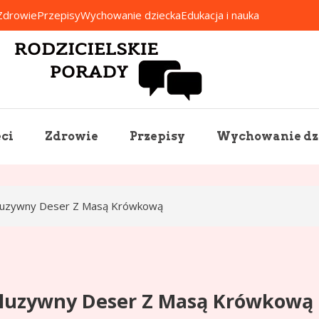
Zdrowie
Przepisy
Wychowanie dziecka
Edukacja i nauka
Rodzicielskie Porady
ci
Zdrowie
Przepisy
Wychowanie dz
skluzywny Deser Z Masą Krówkową
skluzywny Deser Z Masą Krówkową