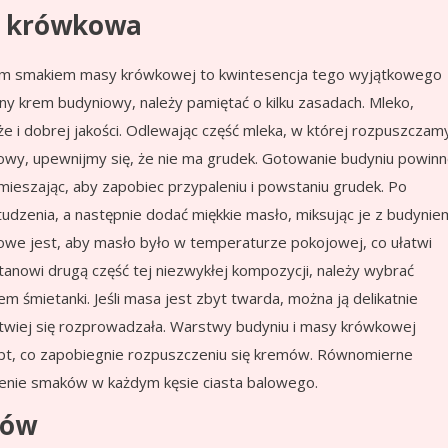
i krówkowa
ym smakiem masy krówkowej to kwintesencja tego wyjątkowego
tny krem budyniowy, należy pamiętać o kilku zasadach. Mleko,
 i dobrej jakości. Odlewając część mleka, w której rozpuszczam
niowy, upewnijmy się, że nie ma grudek. Gotowanie budyniu powin
mieszając, aby zapobiec przypaleniu i powstaniu grudek. Po
tudzenia, a następnie dodać miękkie masło, miksując je z budynie
czowe jest, aby masło było w temperaturze pokojowej, co ułatwi
anowi drugą część tej niezwykłej kompozycji, należy wybrać
em śmietanki. Jeśli masa jest zbyt twarda, można ją delikatnie
atwiej się rozprowadzała. Warstwy budyniu i masy krówkowej
opt, co zapobiegnie rozpuszczeniu się kremów. Równomierne
enie smaków w każdym kęsie ciasta balowego.
sów