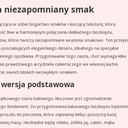
na niezapomniany smak
łącząca w sobie bogactwo smaków i kuszącą teksturę, która
ość tkwi w harmonijnym połączeniu delikatnego biszkoptu,
ów, które tworzą niezapomniane wrażenia smakowe. Ten przepi
 poszukujących eleganckiego deseru, idealnego na specjalne
zinnego spotkania. Przygotowanie tego ciasta, choć wymaga kilku
nie prawdziwego arcydzieła cukierniczego we własnej kuchni.
cie swoich bliskich niezwykłym smakiem.
 – wersja podstawowa
ątkowego ciasta balowego, kluczowe jest zgromadzenie
 jego fundament. Do przygotowania kakaowego biszkoptu będzie
 proszku do pieczenia, które zapewnią lekką i puszystą bazę.
owej masy, niezbędne będą: mleko, żółtka jaj, cukier, mąka