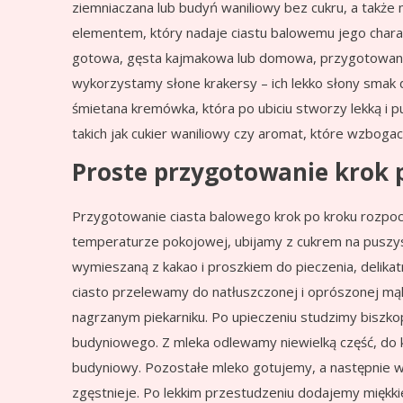
ziemniaczana lub budyń waniliowy bez cukru, a takż
elementem, który nadaje ciastu balowemu jego chara
gotowa, gęsta kajmakowa lub domowa, przygotowan
wykorzystamy słone krakersy – ich lekko słony smak
śmietana kremówka, która po ubiciu stworzy lekką i 
takich jak cukier waniliowy czy aromat, które wzbog
Proste przygotowanie krok 
Przygotowanie ciasta balowego krok po kroku rozpoc
temperaturze pokojowej, ubijamy z cukrem na puszy
wymieszaną z kakao i proszkiem do pieczenia, delikat
ciasto przelewamy do natłuszczonej i oprószonej mą
nagrzanym piekarniku. Po upieczeniu studzimy biszk
budyniowego. Z mleka odlewamy niewielką część, do k
budyniowy. Pozostałe mleko gotujemy, a następnie w
zgęstnieje. Po lekkim przestudzeniu dodajemy miękk