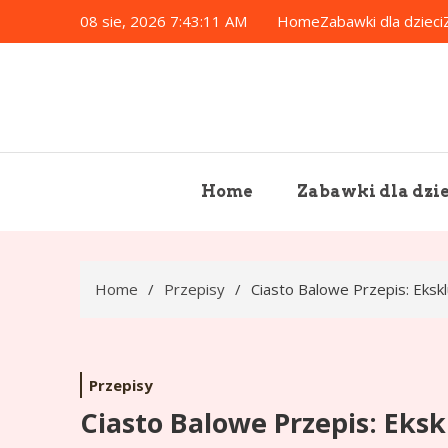
Skip
08 sie, 2026
7:43:12 AM
Home
Zabawki dla dzieci
to
content
Home
Zabawki dla dzie
Home
Przepisy
Ciasto Balowe Przepis: Ek
Przepisy
Ciasto Balowe Przepis: Ek