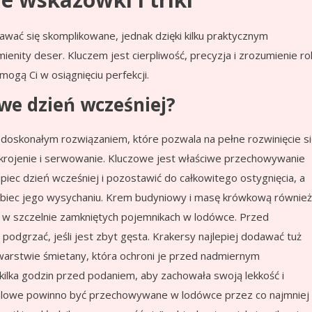
ać się skomplikowane, jednak dzięki kilku praktycznym
ity deser. Kluczem jest cierpliwość, precyzja i zrozumienie rol
ogą Ci w osiągnięciu perfekcji.
we dzień wcześniej?
 doskonałym rozwiązaniem, które pozwala na pełne rozwinięcie si
 krojenie i serwowanie. Kluczowe jest właściwe przechowywanie
iec dzień wcześniej i pozostawić do całkowitego ostygnięcia, a
pobiec jego wysychaniu. Krem budyniowy i masę krówkową również
w szczelnie zamkniętych pojemnikach w lodówce. Przed
odgrzać, jeśli jest zbyt gęsta. Krakersy najlepiej dodawać tuż
 warstwie śmietany, która ochroni je przed nadmiernym
a kilka godzin przed podaniem, aby zachowała swoją lekkość i
 balowe powinno być przechowywane w lodówce przez co najmniej