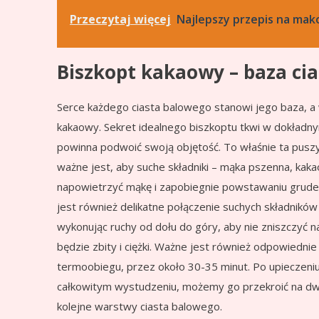
Przeczytaj więcej
Najlepszy przepis na mak
Biszkopt kakaowy – baza ci
Serce każdego ciasta balowego stanowi jego baza, a
kakaowy. Sekret idealnego biszkoptu tkwi w dokładny
powinna podwoić swoją objętość. To właśnie ta puszys
ważne jest, aby suche składniki – mąka pszenna, kaka
napowietrzyć mąkę i zapobiegnie powstawaniu grudek,
jest również delikatne połączenie suchych składników 
wykonując ruchy od dołu do góry, aby nie zniszczyć 
będzie zbity i ciężki. Ważne jest również odpowiedni
termoobiegu, przez około 30-35 minut. Po upieczeniu
całkowitym wystudzeniu, możemy go przekroić na dwie 
kolejne warstwy ciasta balowego.