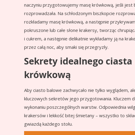
naczyniu przygotowujemy masę krówkową, jeśli jest b
rozprowadzała. Na schłodzonym biszkopcie rozpro
rozkładamy masę krówkową, a następnie przykrywa
pokruszone lub całe słone krakersy, tworząc chrupią
i cukrem, a następnie delikatnie wykładamy ją na krak
przez całą noc, aby smaki się przegryzły.
Sekrety idealnego ciast
krówkową
Aby ciasto balowe zachwycało nie tylko wyglądem, al
kluczowych sekretów jego przygotowania. Kluczem d
wykonaniu poszczególnych warstw. Odpowiednia wilgo
krakersów i lekkość bitej śmietany – wszystko to skła
gwiazdą każdego stołu.