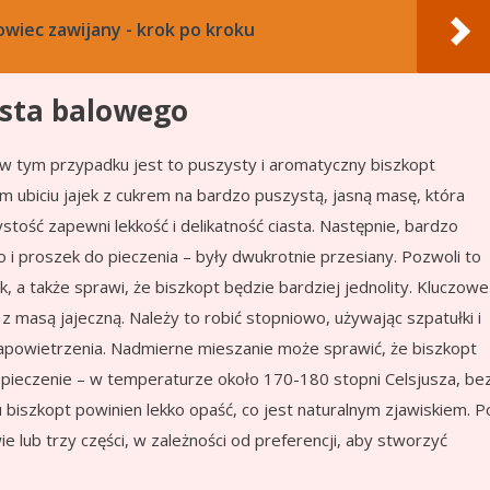
owiec zawijany - krok po kroku
asta balowego
 w tym przypadku jest to puszysty i aromatyczny biszkopt
m ubiciu jajek z cukrem na bardzo puszystą, jasną masę, która
tość zapewni lekkość i delikatność ciasta. Następnie, bardzo
o i proszek do pieczenia – były dwukrotnie przesiany. Pozwoli to
 a także sprawi, że biszkopt będzie bardziej jednolity. Kluczowe
z masą jajeczną. Należy to robić stopniowo, używając szpatułki i
napowietrzenia. Nadmierne mieszanie może sprawić, że biszkopt
e pieczenie – w temperaturze około 170-180 stopni Celsjusza, be
 biszkopt powinien lekko opaść, co jest naturalnym zjawiskiem. P
lub trzy części, w zależności od preferencji, aby stworzyć