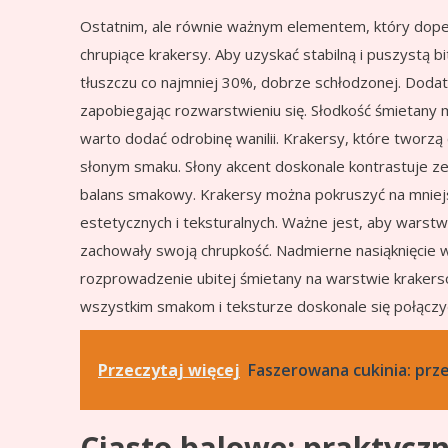
Ostatnim, ale równie ważnym elementem, który dopełn
chrupiące krakersy. Aby uzyskać stabilną i puszystą b
tłuszczu co najmniej 30%, dobrze schłodzonej. Dodate
zapobiegając rozwarstwieniu się. Słodkość śmietan
warto dodać odrobinę wanilii. Krakersy, które tworzą
słonym smaku. Słony akcent doskonale kontrastuje z
balans smakowy. Krakersy można pokruszyć na mniejsz
estetycznych i teksturalnych. Ważne jest, aby wars
zachowały swoją chrupkość. Nadmierne nasiąknięcie w
rozprowadzenie ubitej śmietany na warstwie krakersó
wszystkim smakom i teksturze doskonale się połączyć
Przeczytaj więcej
Faszerowana cukinia: prze
Ciasto balowe: praktyczn