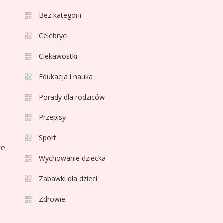
Ekstraklasie, pucharach i
Bez kategorii
statystykach
6
Sport
Celebryci
Lechia Gdańsk rankingi –
Analiza pozycji w
Ciekawostki
Ekstraklasie i historyczne
Edukacja i nauka
dane
1
Wychowanie dziecka
Porady dla rodziców
Jak pomóc dziecku
przygotować się do
Przepisy
matury? Czy kurs online
Sport
to dobre rozwiązanie dla
2
we
Sport
maturzysty?
Wychowanie dziecka
Górnik Zabrze rankingi –
analiza pozycji, statystyk
Zabawki dla dzieci
i historii klubu
Zdrowie
3
Sport