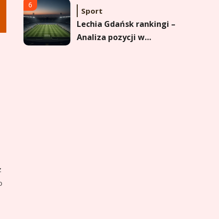
dane
1
Wychowanie dziecka
Jak pomóc dziecku
przygotować się do
matury? Czy kurs online
to dobre rozwiązanie dla
2
Sport
maturzysty?
Górnik Zabrze rankingi –
analiza pozycji, statystyk
i historii klubu
3
Sport
Jagiellonia Białystok
rankingi w PKO BP
z
Ekstraklasie: analiza
o
formy i statystyk
4
Sport
La Liga rankingi: Tabela,