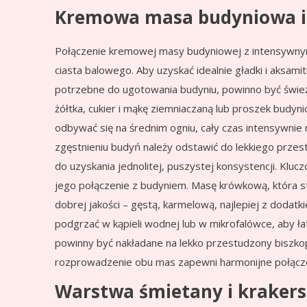
Kremowa masa budyniowa 
Połączenie kremowej masy budyniowej z intensywn
ciasta balowego. Aby uzyskać idealnie gładki i aksami
potrzebne do ugotowania budyniu, powinno być świeże
żółtka, cukier i mąkę ziemniaczaną lub proszek budy
odbywać się na średnim ogniu, cały czas intensywnie 
zgęstnieniu budyń należy odstawić do lekkiego przes
do uzyskania jednolitej, puszystej konsystencji. Klu
jego połączenie z budyniem. Masę krówkową, która st
dobrej jakości – gęstą, karmelową, najlepiej z dodatki
podgrzać w kąpieli wodnej lub w mikrofalówce, aby ł
powinny być nakładane na lekko przestudzony biszk
rozprowadzenie obu mas zapewni harmonijne połącz
Warstwa śmietany i kraker