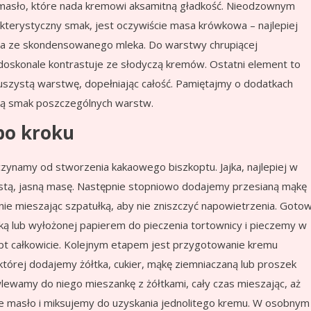
e masło, które nada kremowi aksamitną gładkość. Nieodzownym
kterystyczny smak, jest oczywiście masa krówkowa – najlepiej
a ze skondensowanego mleka. Do warstwy chrupiącej
 doskonale kontrastuje ze słodyczą kremów. Ostatni element to
puszystą warstwę, dopełniając całość. Pamiętajmy o dodatkach
acą smak poszczególnych warstw.
po kroku
zynamy od stworzenia kakaowego biszkoptu. Jajka, najlepiej w
stą, jasną masę. Następnie stopniowo dodajemy przesianą mąkę
nie mieszając szpatułką, aby nie zniszczyć napowietrzenia. Goto
ką lub wyłożonej papierem do pieczenia tortownicy i pieczemy w
opt całkowicie. Kolejnym etapem jest przygotowanie kremu
tórej dodajemy żółtka, cukier, mąkę ziemniaczaną lub proszek
lewamy do niego mieszankę z żółtkami, cały czas mieszając, aż
ie masło i miksujemy do uzyskania jednolitego kremu. W osobnym