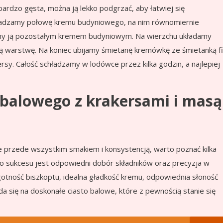
ardzo gęsta, można ją lekko podgrzać, aby łatwiej się
wadzamy połowę kremu budyniowego, na nim równomiernie
my ją pozostałym kremem budyniowym. Na wierzchu układamy
cą warstwę. Na koniec ubijamy śmietanę kremówkę ze śmietanką f
ersy. Całość schładzamy w lodówce przez kilka godzin, a najlepiej
a balowego z krakersami i masą
e przede wszystkim smakiem i konsystencją, warto poznać kilka
o sukcesu jest odpowiedni dobór składników oraz precyzja w
tność biszkoptu, idealna gładkość kremu, odpowiednia słoność
da się na doskonałe ciasto balowe, które z pewnością stanie się