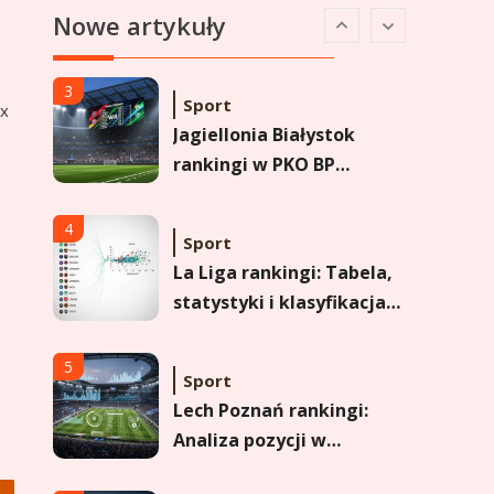
Jagiellonia Białystok
Nowe artykuły
rankingi w PKO BP
Ekstraklasie: analiza
formy i statystyk
4
ix
Sport
La Liga rankingi: Tabela,
statystyki i klasyfikacja
strzelców Primera
División
5
Sport
Lech Poznań rankingi:
Analiza pozycji w
Ekstraklasie, pucharach i
statystykach
6
Sport
Lechia Gdańsk rankingi –
Analiza pozycji w
Ekstraklasie i historyczne