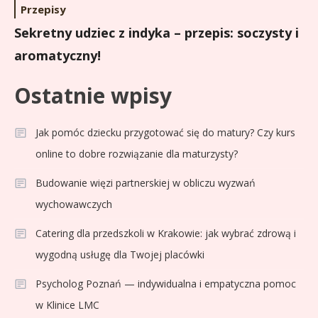
Przepisy
Sekretny udziec z indyka – przepis: soczysty i
aromatyczny!
Ostatnie wpisy
Jak pomóc dziecku przygotować się do matury? Czy kurs
online to dobre rozwiązanie dla maturzysty?
Budowanie więzi partnerskiej w obliczu wyzwań
Sport
3
wychowawczych
Jagiellonia Białystok rankingi w
Catering dla przedszkoli w Krakowie: jak wybrać zdrową i
PKO BP Ekstraklasie: analiza
formy i statystyk
wygodną usługę dla Twojej placówki
Psycholog Poznań — indywidualna i empatyczna pomoc
Sport
4
La Liga rankingi: Tabela,
w Klinice LMC