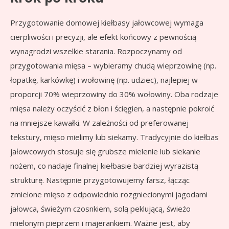
Przygotowanie domowej kiełbasy jałowcowej wymaga
cierpliwości i precyzji, ale efekt końcowy z pewnością
wynagrodzi wszelkie starania. Rozpoczynamy od
przygotowania mięsa – wybieramy chudą wieprzowinę (np.
łopatkę, karkówkę) i wołowinę (np. udziec), najlepiej w
proporcji 70% wieprzowiny do 30% wołowiny. Oba rodzaje
mięsa należy oczyścić z błon i ścięgien, a następnie pokroić
na mniejsze kawałki. W zależności od preferowanej
tekstury, mięso mielimy lub siekamy. Tradycyjnie do kiełbas
jałowcowych stosuje się grubsze mielenie lub siekanie
nożem, co nadaje finalnej kiełbasie bardziej wyrazistą
strukturę. Następnie przygotowujemy farsz, łącząc
zmielone mięso z odpowiednio rozgniecionymi jagodami
jałowca, świeżym czosnkiem, solą peklującą, świeżo
mielonym pieprzem i majerankiem. Ważne jest, aby