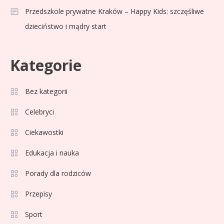
statystyki i klasyfikacja
Przedszkole prywatne Kraków – Happy Kids: szczęśliwe
strzelców Primera División
dzieciństwo i mądry start
Sport
5
Lech Poznań rankingi: Analiza
Kategorie
pozycji w Ekstraklasie,
pucharach i statystykach
Bez kategorii
Sport
6
Celebryci
Lechia Gdańsk rankingi – Analiza
pozycji w Ekstraklasie i
Ciekawostki
historyczne dane
Edukacja i nauka
Wychowanie dziecka
1
Porady dla rodziców
Jak pomóc dziecku przygotować
się do matury? Czy kurs online to
Przepisy
dobre rozwiązanie dla
Sport
maturzysty?