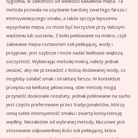
tygodnia, w zależności od wielkości kawałków mięsa. Ta
metoda pozwala na uzyskanie bardziej zwartego farszu i
intensywniejszego smaku, a także sprzyja lepszemu
wysychaniu mięsa, co może być korzystne przy dalszym
wędzeniu lub suszeniu. Z kolei peklowanie na mokro, czyli
zalewanie mięsa roztworem soli peklującej, wody i
przypraw, jest szybsze i może nadać kiełbasie większą
soczystość. Wybierając metodę mokrą, należy jednak
uważać, aby nie przesadzić z ilością dodawanej wody, co
mogłoby osłabić smak i strukturę farszu. W kontekście
przepisu na kiełbasę jałowcową, obie metody mogą
przynieść doskonałe rezultaty, jednak peklowanie na sucho
jest często preferowane przez tradycjonalistów, którzy
cenią sobie intensywność smaku i zwartą konsystencję
wędliny. Niezależnie od wybranej metody, kluczowe jest
stosowanie odpowiedniej ilości soli peklującej, która