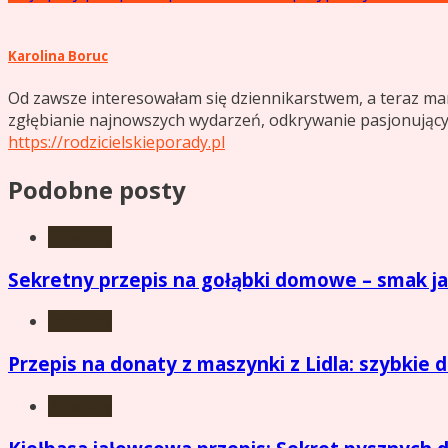
wpisu
Karolina Boruc
Od zawsze interesowałam się dziennikarstwem, a teraz ma
zgłębianie najnowszych wydarzeń, odkrywanie pasjonujących
https://rodzicielskieporady.pl
Podobne posty
Przepisy
Sekretny przepis na gołąbki domowe – smak jak
Przepisy
Przepis na donaty z maszynki z Lidla: szybki
Przepisy