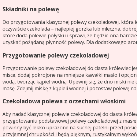
Składniki na polewę
Do przygotowania klasycznej polewy czekoladowej, która i
oczywiście czekolada – najlepiej gorzka lub mleczna, dobr
które doda polewie połysku i sprawi, że będzie ona bardzie
uzyskać pożądaną płynność polewy. Dla dodatkowego aro
Przygotowanie polewy czekoladowej
Przygotowanie polewy czekoladowej do ciasta królewiec j
misce, dodaj pokrojone na mniejsze kawałki masło i opcjona
wodą, tworząc kąpiel wodną. Upewnij się, że dno miski nie d
masę. Zdejmij miskę z kąpieli wodnej i pozostaw polewę na
Czekoladowa polewa z orzechami włoskimi
Aby nadać klasycznej polewie czekoladowej do ciasta król
przygotowaniu podstawowej polewy czekoladowej z masłem,
powinny być lekko uprażone na suchej patelni przed posie
przyjemnej chrupkości i będą pięknym, rustykalnym wykoń