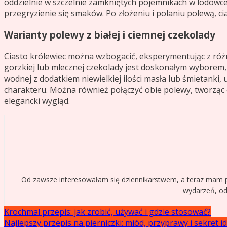
oddzielnie w szczelnie zamkniętych pojemnikach w lodówce
przegryzienie się smaków. Po złożeniu i polaniu polewą, c
Warianty polewy z białej i ciemnej czekolady
Ciasto królewiec można wzbogacić, eksperymentując z róż
gorzkiej lub mlecznej czekolady jest doskonałym wyborem, 
wodnej z dodatkiem niewielkiej ilości masła lub śmietanki, 
charakteru. Można również połączyć obie polewy, tworząc 
elegancki wygląd.
Od zawsze interesowałam się dziennikarstwem, a teraz mam pr
wydarzeń, odk
Nawigacja
Krochmal przepis: jak zrobić, używać i gdzie stosować?
Najlepszy przepis na pierniczki: miód, przyprawy i sekret 