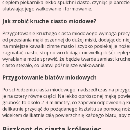
ciepłem piekarnika lekko spulchni ciasto, czyniąc je bardzi
ułatwiając jego wałkowanie i formowanie.
Jak zrobić kruche ciasto miodowe?
Przygotowanie kruchego ciasta miodowego wymaga precyzji i
od przesiania mąki pszennej do dużej miski, dodając do nie
na mniejsze kawałki zimne masło i szybko posiekaj je nożem
zagniatać ciasto, stopniowo dodając niewielką ilość ciepłej
wyrabianie może sprawić, że będzie twarde zamiast kruche. U
ciasto stężało, co ułatwi późniejsze wałkowanie.
Przygotowanie blatów miodowych
Po schłodzeniu ciasta miodowego, nadszedł czas na przygot
je na cztery równe części. Na lekko oprószonej mąką powier
grubość to około 2-3 milimetry, co zapewni odpowiednią kr
delikatnie przyciąć do pożądanego kształtu za pomocą noża
widelcem delikatnie całą powierzchnię każdego blatu, aby
Biszkopt do ciasta królewiec