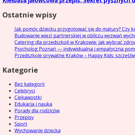
Kiełbasa jałowcowa przepis: Sekret pysznych
Ostatnie wpisy
Jak pomóc dziecku przygotować się do matury? Czy ku
Budowanie więzi partnerskiej w obliczu wyzwań wyc
Catering dla przedszkoli w Krakowie: jak wybrać zdr
Psycholog Poznań — indywidualna i empatyczna pom
Przedszkole prywatne Kraków – Happy Kids: szczęśliw
Kategorie
Bez kategorii
Celebryci
Ciekawostki
Edukacja i nauka
Porady dla rodziców
Przepisy
Sport
Wychowanie dziecka