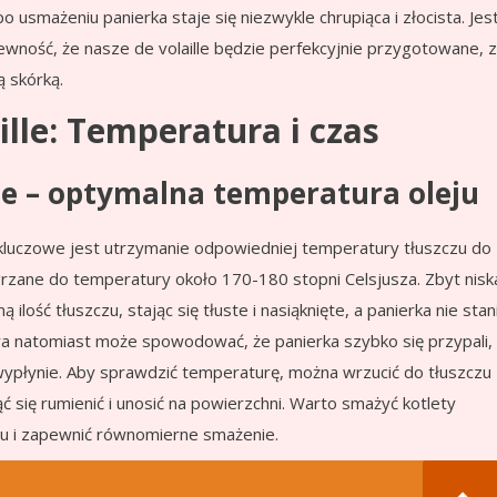
 usmażeniu panierka staje się niezwykle chrupiąca i złocista. Jes
pewność, że nasze de volaille będzie perfekcyjnie przygotowane, z
 skórką.
ille: Temperatura i czas
lle – optymalna temperatura oleju
, kluczowe jest utrzymanie odpowiedniej temperatury tłuszczu do
rzane do temperatury około 170-180 stopni Celsjusza. Zbyt nisk
ość tłuszczu, stając się tłuste i nasiąknięte, a panierka nie stan
ra natomiast może spowodować, że panierka szybko się przypali,
wypłynie. Aby sprawdzić temperaturę, można wrzucić do tłuszczu
ć się rumienić i unosić na powierzchni. Warto smażyć kotlety
czu i zapewnić równomierne smażenie.