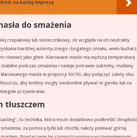
 drink na każdą imprezę
 masła do smażenia
 olej rzepakowy lub słonecznikowy, ze względu na ich neutralny
zyskania bardziej autentycznego i bogatego smaku, wielu kucharz
ym również jako ghee. Klarowane masło ma wyższą temperaturę
j stabilne podczas smażenia i nadaje potrawie subtelny, maślany
 klarowanego masła w proporcji 50/50, aby połączyć zalety obu
i tłuszczu, aby kotlety mogły swobodnie pływać w garnku lub na
biegnie przywieraniu.
m tłuszczem
asting”, to technika, która może dodatkowo podkreślić chrupkoś
smażenia, za pomocą łyżki lub chochli, należy polewać górną
m masłem. Powtarzanie tej czynności pomaga w równomiernym