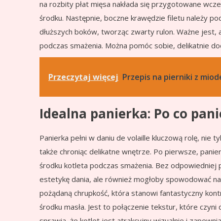
na rozbity płat mięsa nakłada się przygotowane wcześ
środku. Następnie, boczne krawędzie filetu należy po
dłuższych boków, tworząc zwarty rulon. Ważne jest, 
podczas smażenia. Można pomóc sobie, delikatnie doc
Przeczytaj więcej
Przepis na pierniki z miod
Idealna panierka: Po co pan
Panierka pełni w daniu de volaille kluczową rolę, nie t
także chroniąc delikatne wnętrze. Po pierwsze, panie
środku kotleta podczas smażenia. Bez odpowiedniej p
estetykę dania, ale również mogłoby spowodować na
pożądaną chrupkość, która stanowi fantastyczny kont
środku masła. Jest to połączenie tekstur, które czyn
sprawia, że kotlet jest atrakcyjny wizualnie i zape