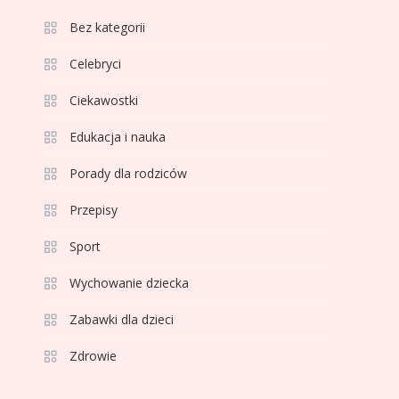
3
Bez kategorii
Sport
Jagiellonia Białystok
Celebryci
rankingi w PKO BP
Ciekawostki
Ekstraklasie: analiza
formy i statystyk
Edukacja i nauka
4
Sport
La Liga rankingi: Tabela,
Porady dla rodziców
statystyki i klasyfikacja
Przepisy
strzelców Primera
División
Sport
5
Sport
Wychowanie dziecka
Lech Poznań rankingi:
Analiza pozycji w
Zabawki dla dzieci
Ekstraklasie, pucharach i
Zdrowie
statystykach
6
Sport
Lechia Gdańsk rankingi –