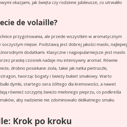
wymi okazjami, jak święta czy rodzinne jubileusze, co utrwaliło
cie de volaille?
w technice przygotowania, ale przede wszystkim w aromatycznym
 soczystym mięsie. Podstawą jest dobrej jakości masło, najlepiej
żnorodnymi dodatkami. Klasyczne i najpopularniejsze jest masło
 przez praskę czosnek nadaje mu intensywny aromat. Równie
eże, drobno posiekane zioła, takie jak natka pietruszki,
estragon, tworząc bogaty i świeży bukiet smakowy. Warto
lki dymki, startego sera żółtego dla kremowości, a nawet
odają również szczyptę świeżo mielonego pieprzu, co podkreśla
smaków, aby nadzienie nie zdominowało delikatnego smaku
lle: Krok po kroku