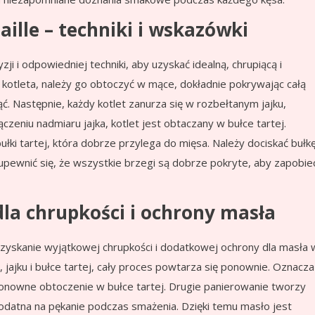
aille – techniki i wskazówki
i i odpowiedniej techniki, aby uzyskać idealną, chrupiącą i
kotleta, należy go obtoczyć w mące, dokładnie pokrywając całą
ć. Następnie, każdy kotlet zanurza się w rozbełtanym jajku,
czeniu nadmiaru jajka, kotlet jest obtaczany w bułce tartej.
ułki tartej, która dobrze przylega do mięsa. Należy dociskać bułk
o upewnić się, że wszystkie brzegi są dobrze pokryte, aby zapobie
la chrupkości i ochrony masła
yskanie wyjątkowej chrupkości i dodatkowej ochrony dla masła 
 jajku i bułce tartej, cały proces powtarza się ponownie. Oznacza
ponowne obtoczenie w bułce tartej. Drugie panierowanie tworzy
podatna na pękanie podczas smażenia. Dzięki temu masło jest