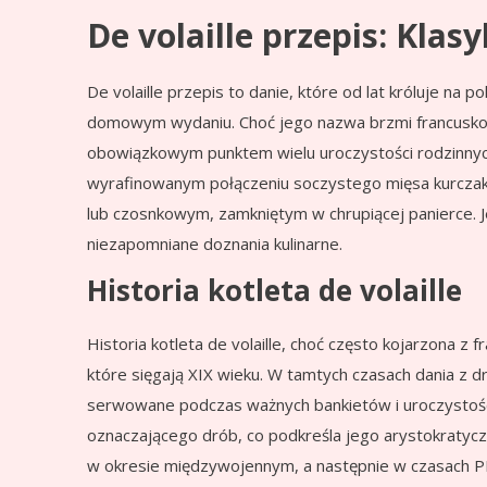
De volaille przepis: Klas
De volaille przepis to danie, które od lat króluje na 
domowym wydaniu. Choć jego nazwa brzmi francusko, k
obowiązkowym punktem wielu uroczystości rodzinnych 
wyrafinowanym połączeniu soczystego mięsa kurcza
lub czosnkowym, zamkniętym w chrupiącej panierce. J
niezapomniane doznania kulinarne.
Historia kotleta de volaille
Historia kotleta de volaille, choć często kojarzona z
które sięgają XIX wieku. W tamtych czasach dania z d
serwowane podczas ważnych bankietów i uroczystości
oznaczającego drób, co podkreśla jego arystokratyc
w okresie międzywojennym, a następnie w czasach PRL