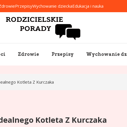
Zdrowie
Przepisy
Wychowanie dziecka
Edukacja i nauka
Rodzicielskie Porady
ci
Zdrowie
Przepisy
Wychowanie dz
Idealnego Kotleta Z Kurczaka
 Idealnego Kotleta Z Kurczaka