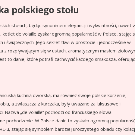
yka polskiego stołu
polskich stołach, będąc synonimem elegancji i wykwintności, nawet 
otlet de volaille zyskał ogromną popularność w Polsce, stając s
i świątecznych. Jego sekret tkwi w prostocie i jednocześnie w
ka z rozpływającym się w ustach, aromatycznym masłem ziołow
est to danie, które potrafi zachwycić każdego smakosza, oferując
 francuską kuchnią dworską, ma również swoje polskie korzenie,
robiu, a zwłaszcza z kurczaka, były uważane za luksusowe i
. Nazwa „de volaille” pochodzi od francuskiego słowa
zne pochodzenie. W Polsce danie to zyskało ogromną popularnoś
-u, stając się symbolem bardziej uroczystego obiadu czy kolacji