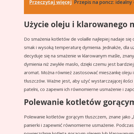
Przeczytaj więcej
Przepis na poncz: idealny
Użycie oleju i klarowanego
Do smażenia kotletów de volaille najlepiej nadaje się
smak i wysoką temperaturę dymienia. Jednakże, dla u
decyduje się na smażenie w klarowanym maśle, znan
dymienia niż zwykłe masło, dzięki czemu jest bardzie
aromat. Można również zastosować mieszankę oleju i
tłuszczów. Ważne jest, aby użyć wystarczającej ilośc
patelni, co zapewni ich równomierne usmażenie i zapo
Polewanie kotletów gorący
Polewanie kotletów gorącym tłuszczem, znane jako „b
panierki i zapewnić równomierne usmażenie. Podczas 
powierzchnię kotleta gorącym olejem lub klarowany