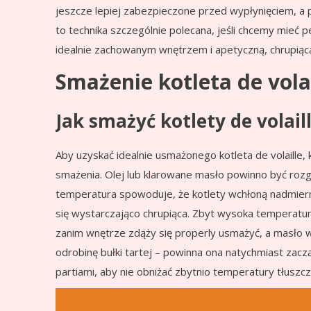
jeszcze lepiej zabezpieczone przed wypłynięciem, a po
to technika szczególnie polecana, jeśli chcemy mieć 
idealnie zachowanym wnętrzem i apetyczną, chrupiącą
Smażenie kotleta de vola
Jak smażyć kotlety de volai
Aby uzyskać idealnie usmażonego kotleta de volaille
smażenia. Olej lub klarowane masło powinno być rozg
temperatura spowoduje, że kotlety wchłoną nadmierną il
się wystarczająco chrupiąca. Zbyt wysoka temperatu
zanim wnętrze zdąży się properly usmażyć, a masło 
odrobinę bułki tartej – powinna ona natychmiast zaczą
partiami, aby nie obniżać zbytnio temperatury tłusz