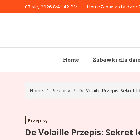
Skip
07 sie, 2026
8:41:43 PM
Home
Zabawki dla dzieci
to
content
Home
Zabawki dla dzie
Home
Przepisy
De Volaille Przepis: Sekret 
Przepisy
De Volaille Przepis: Sekret