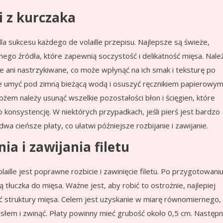
i z kurczaka
la sukcesu każdego de volaille przepisu. Najlepsze są świeże,
anego źródła, które zapewnią soczystość i delikatność mięsa. Nale
e ani nastrzykiwane, co może wpłynąć na ich smak i teksturę po
ie umyć pod zimną bieżącą wodą i osuszyć ręcznikiem papierowym
ożem należy usunąć wszelkie pozostałości błon i ścięgien, które
 konsystencję. W niektórych przypadkach, jeśli pierś jest bardzo
wa cieńsze płaty, co ułatwi późniejsze rozbijanie i zawijanie.
a i zawijania filetu
lle jest poprawne rozbicie i zawinięcie filetu. Po przygotowani
ą tłuczka do mięsa. Ważne jest, aby robić to ostrożnie, najlepiej
ć struktury mięsa. Celem jest uzyskanie w miarę równomiernego,
słem i zwinąć. Płaty powinny mieć grubość około 0,5 cm. Następn