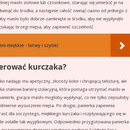
niej masło ziołowe lub czosnkowe, starając się umieścić je na
dwinąć do środka, a następnie całość zwinąć ciasno od jednego z
aby masło było dobrze zamknięte w środku, aby nie wypłynęło
iskając brzegi mięsa, aby zapewnić szczelność.
em miękkie - łatwy i szybki
ierować kurczaka?
ylko nadając mu apetyczny, złocisty kolor i chrupiącą teksturę, ale
rka stanowi barierę izolacyjną, która pomaga utrzymać masło w
anierki, gorące masło mogłoby wypłynąć, co nie tylko zepsułoby
dmierne wysuszenie mięsa. Po drugie, panierka zapewnia
rast dla soczystego, miękkiego kurczaka i rozpływającego się w
i de volaille tak wyjątkowym. Odpowiednio przygotowana panierka
wnia niezapomniane doznania smakowe podczas każdego kęsa.