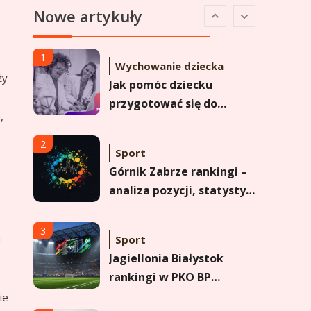
Nowe artykuły
Analiza pozycji w
Ekstraklasie i historyczne
dane
1
Wychowanie dziecka
ży
Jak pomóc dziecku
przygotować się do
,
matury? Czy kurs online
to dobre rozwiązanie dla
2
Sport
maturzysty?
Górnik Zabrze rankingi –
analiza pozycji, statystyk
i historii klubu
3
u
Sport
Jagiellonia Białystok
rankingi w PKO BP
Ekstraklasie: analiza
ie