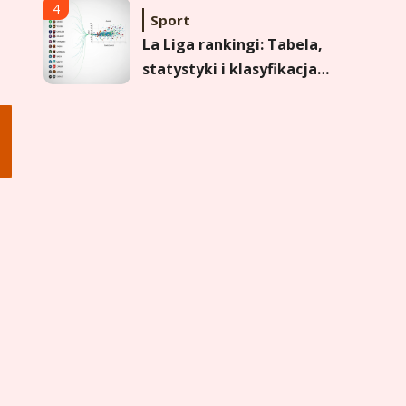
formy i statystyk
4
Sport
La Liga rankingi: Tabela,
statystyki i klasyfikacja
strzelców Primera
División
5
Sport
Lech Poznań rankingi:
Analiza pozycji w
Ekstraklasie, pucharach i
statystykach
6
Sport
Lechia Gdańsk rankingi –
Analiza pozycji w
Ekstraklasie i historyczne
dane
1
Wychowanie dziecka
Jak pomóc dziecku