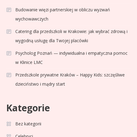
Budowanie więzi partnerskiej w obliczu wyzwań
Sport
3
wychowawczych
Jagiellonia Białystok rankingi w
PKO BP Ekstraklasie: analiza
Catering dla przedszkoli w Krakowie: jak wybrać zdrową i
formy i statystyk
wygodną usługę dla Twojej placówki
Sport
4
Psycholog Poznań — indywidualna i empatyczna pomoc
La Liga rankingi: Tabela,
w Klinice LMC
statystyki i klasyfikacja
Przedszkole prywatne Kraków – Happy Kids: szczęśliwe
strzelców Primera División
dzieciństwo i mądry start
Sport
5
Lech Poznań rankingi: Analiza
Kategorie
pozycji w Ekstraklasie,
pucharach i statystykach
Bez kategorii
Sport
6
Lechia Gdańsk rankingi – Analiza
Celebryci