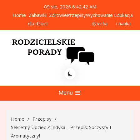
Skip
09 sie, 2026
6:42:43 AM
to
Home
Zabawki
Zdrowie
Przepisy
Wychowanie
Edukacja
content
dla dzieci
dziecka
i nauka
icielskie Porady
Menu
Home
Przepisy
Sekretny Udziec Z Indyka – Przepis: Soczysty I
Aromatyczny!