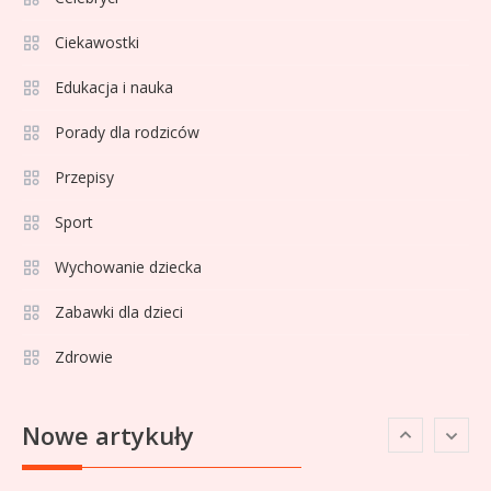
pozycji w Ekstraklasie i
Ciekawostki
historyczne dane
Edukacja i nauka
Wychowanie dziecka
1
Porady dla rodziców
Jak pomóc dziecku przygotować
się do matury? Czy kurs online to
Przepisy
dobre rozwiązanie dla
maturzysty?
Sport
Sport
2
Wychowanie dziecka
Górnik Zabrze rankingi – analiza
pozycji, statystyk i historii klubu
Zabawki dla dzieci
Zdrowie
Sport
3
Jagiellonia Białystok rankingi w
Nowe artykuły
PKO BP Ekstraklasie: analiza
formy i statystyk