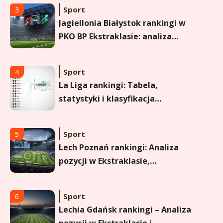
Sport
4
La Liga rankingi: Tabela,
statystyki i klasyfikacja
strzelców Primera División
Sport
5
Lech Poznań rankingi: Analiza
pozycji w Ekstraklasie,
pucharach i statystykach
Sport
6
Lechia Gdańsk rankingi – Analiza
pozycji w Ekstraklasie i
historyczne dane
Wychowanie dziecka
1
Jak pomóc dziecku przygotować