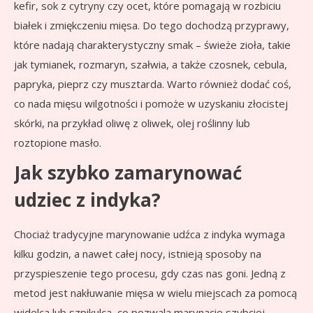
kefir, sok z cytryny czy ocet, które pomagają w rozbiciu
białek i zmiękczeniu mięsa. Do tego dochodzą przyprawy,
które nadają charakterystyczny smak – świeże zioła, takie
jak tymianek, rozmaryn, szałwia, a także czosnek, cebula,
papryka, pieprz czy musztarda. Warto również dodać coś,
co nada mięsu wilgotności i pomoże w uzyskaniu złocistej
skórki, na przykład oliwę z oliwek, olej roślinny lub
roztopione masło.
Jak szybko zamarynować
udziec z indyka?
Chociaż tradycyjne marynowanie udźca z indyka wymaga
kilku godzin, a nawet całej nocy, istnieją sposoby na
przyspieszenie tego procesu, gdy czas nas goni. Jedną z
metod jest nakłuwanie mięsa w wielu miejscach za pomocą
widelca lub szpikulca, co pozwala marynacie szybciej