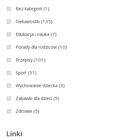
pozycji w Ekstraklasie i
(1)
Bez kategorii
historyczne dane
(135)
Ciekawostki
Wychowanie dziecka
1
Jak pomóc dziecku przygotować
(7)
Edukacja i nauka
się do matury? Czy kurs online to
(10)
Porady dla rodziców
dobre rozwiązanie dla
maturzysty?
(101)
Przepisy
Sport
2
(31)
Sport
Górnik Zabrze rankingi – analiza
pozycji, statystyk i historii klubu
(3)
Wychowanie dziecka
(5)
Zabawki dla dzieci
Sport
3
(5)
Zdrowie
Jagiellonia Białystok rankingi w
PKO BP Ekstraklasie: analiza
formy i statystyk
Linki