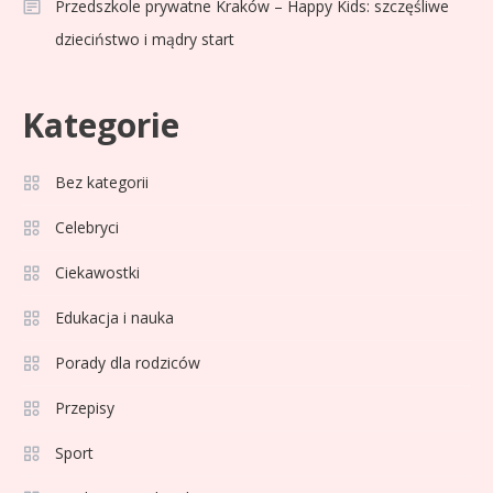
Przedszkole prywatne Kraków – Happy Kids: szczęśliwe
dzieciństwo i mądry start
Kategorie
Bez kategorii
Sport
3
Jagiellonia Białystok rankingi w
Celebryci
PKO BP Ekstraklasie: analiza
Ciekawostki
formy i statystyk
Edukacja i nauka
Sport
4
La Liga rankingi: Tabela,
Porady dla rodziców
statystyki i klasyfikacja
Przepisy
strzelców Primera División
Sport
Sport
5