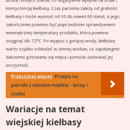
utratę cennych soków, co negatywnie wpłynie na smak i
konsystencję kiełbasy. Czas parzenia zależy od grubości
kiełbasy i może wynosić od 30 do nawet 60 minut, a jego
zakończenie powinno być poprzedzone sprawdzeniem
wewnętrznej temperatury produktu, która powinna
osiągnąć 68-72°C. Po wyjęciu z gorącej wody, kiełbasę
warto szybko schłodzić w zimnej wodzie, co zapobiegnie
dalszemu gotowaniu się mięsa i pomoże zachować jej
soczystość.
Przeczytaj więcej
Przepis na
pierniki z miodem miękkie - łatwy i
szybki
Wariacje na temat
wiejskiej kiełbasy