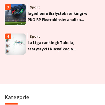
Sport
3
Jagiellonia Białystok rankingi w
PKO BP Ekstraklasie: analiza
formy i statystyk
Sport
4
La Liga rankingi: Tabela,
statystyki i klasyfikacja
strzelców Primera División
Sport
5
Lech Poznań rankingi: Analiza
pozycji w Ekstraklasie,
pucharach i statystykach
Sport
6
Kategorie
Lechia Gdańsk rankingi – Analiza