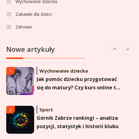
Lech Poznań rankingi: Analiza
Wychowanie dziecka
pozycji w Ekstraklasie,
Zabawki dla dzieci
pucharach i statystykach
Zdrowie
Sport
6
Lechia Gdańsk rankingi – Analiza
Nowe artykuły
pozycji w Ekstraklasie i
historyczne dane
Wychowanie dziecka
1
Jak pomóc dziecku przygotować
się do matury? Czy kurs online to
dobre rozwiązanie dla
maturzysty?
Sport
2
Górnik Zabrze rankingi – analiza
pozycji, statystyk i historii klubu