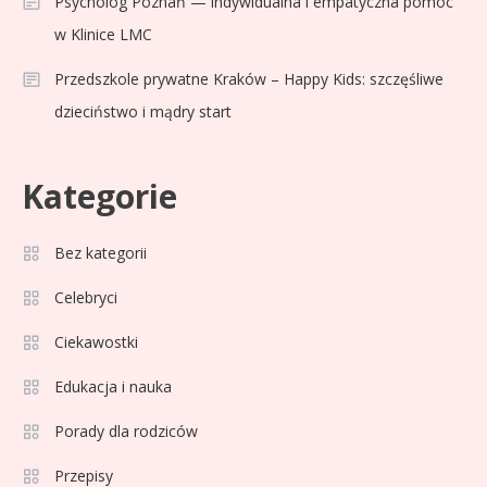
Psycholog Poznań — indywidualna i empatyczna pomoc
La Liga rankingi: Tabela,
w Klinice LMC
statystyki i klasyfikacja
Przedszkole prywatne Kraków – Happy Kids: szczęśliwe
strzelców Primera División
dzieciństwo i mądry start
Sport
5
Lech Poznań rankingi: Analiza
Kategorie
pozycji w Ekstraklasie,
pucharach i statystykach
Bez kategorii
Sport
6
Celebryci
Lechia Gdańsk rankingi – Analiza
pozycji w Ekstraklasie i
Ciekawostki
historyczne dane
Edukacja i nauka
Wychowanie dziecka
1
Porady dla rodziców
Jak pomóc dziecku przygotować
się do matury? Czy kurs online to
Przepisy