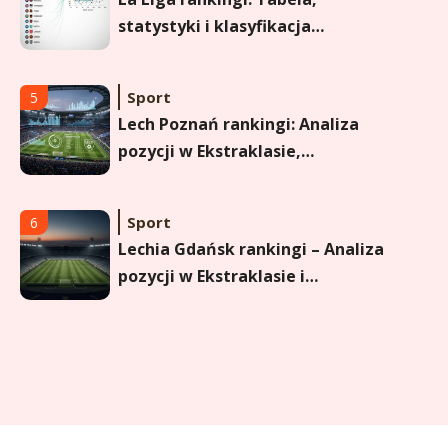
Lech Poznań rankingi: Analiza
pozycji w Ekstraklasie,
pucharach i statystykach
Sport
6
Lechia Gdańsk rankingi – Analiza
pozycji w Ekstraklasie i
historyczne dane
Wychowanie dziecka
1
Jak pomóc dziecku przygotować
się do matury? Czy kurs online to
dobre rozwiązanie dla
maturzysty?
Sport
2
Górnik Zabrze rankingi – analiza
pozycji, statystyk i historii klubu