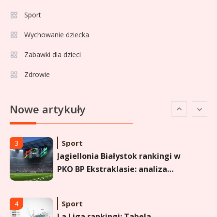
dobre rozwiązanie dla
Sport
maturzysty?
Sport
2
Wychowanie dziecka
Górnik Zabrze rankingi – analiza
pozycji, statystyk i historii klubu
Zabawki dla dzieci
Zdrowie
Sport
3
Jagiellonia Białystok rankingi w
Nowe artykuły
PKO BP Ekstraklasie: analiza
formy i statystyk
Sport
4
La Liga rankingi: Tabela,
statystyki i klasyfikacja
strzelców Primera División
Sport
5