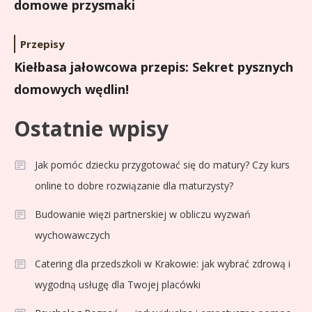
domowe przysmaki
Przepisy
Kiełbasa jałowcowa przepis: Sekret pysznych
domowych wędlin!
Ostatnie wpisy
Jak pomóc dziecku przygotować się do matury? Czy kurs
online to dobre rozwiązanie dla maturzysty?
Budowanie więzi partnerskiej w obliczu wyzwań
Sport
3
wychowawczych
Jagiellonia Białystok rankingi w
PKO BP Ekstraklasie: analiza
Catering dla przedszkoli w Krakowie: jak wybrać zdrową i
formy i statystyk
wygodną usługę dla Twojej placówki
Sport
4