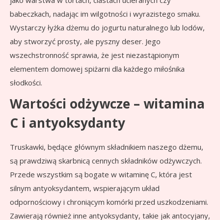
jako warstwa w tortach, ciastach ucieranych czy
babeczkach, nadając im wilgotności i wyrazistego smaku.
Wystarczy łyżka dżemu do jogurtu naturalnego lub lodów,
aby stworzyć prosty, ale pyszny deser. Jego
wszechstronność sprawia, że jest niezastąpionym
elementem domowej spiżarni dla każdego miłośnika
słodkości.
Wartości odżywcze – witamina
C i antyoksydanty
Truskawki, będące głównym składnikiem naszego dżemu,
są prawdziwą skarbnicą cennych składników odżywczych.
Przede wszystkim są bogate w witaminę C, która jest
silnym antyoksydantem, wspierającym układ
odpornościowy i chroniącym komórki przed uszkodzeniami.
Zawierają również inne antyoksydanty, takie jak antocyjany,