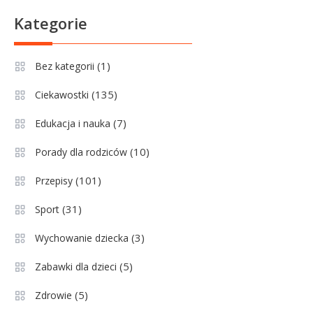
Kategorie
Sport
3
Jagiellonia Białystok rankingi w
PKO BP Ekstraklasie: analiza
(1)
Bez kategorii
formy i statystyk
(135)
Ciekawostki
Sport
4
(7)
Edukacja i nauka
La Liga rankingi: Tabela,
statystyki i klasyfikacja
(10)
Porady dla rodziców
strzelców Primera División
(101)
Przepisy
(31)
Sport
(3)
Wychowanie dziecka
(5)
Zabawki dla dzieci
(5)
Zdrowie