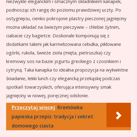
niezwykle eleganckim i smacznym składnikiem kanapek,
podnosząc ich rangę do poziomu prawdziwej uczty. Po
ostygnięciu, cienko pokrojone plastry pieczonej jagnięciny
można układać na świeżym pieczywie – chlebie żytnim,
ciabacie czy bagietce. Doskonale komponują się z
dodatkami takimi jak karmelizowana cebulka, piklowane
ogórki, rukola, świeże zioła (mięta, pietruszka) czy
kremowy sos na bazie jogurtu greckiego z czosnkiem i
cytryną. Taka kanapka to idealna propozycja na wykwintne
śniadanie, lekki lunch czy elegancką przekąskę podczas
spotkań towarzyskich, oferująca intensywny smak
jagnięciny w nowej, poręcznej odsłonie.
Przeczytaj więcej
Kremówka
papieska przepis: tradycja i sekret
domowego ciasta