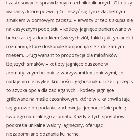
i zastosowanie sprawdzonych technik kulinarnych. Oto trzy
warianty, które pozwolą Ci cieszyć się tym szlachetnym
smakiem w domowym zaciszu. Pierwszy przepis skupia się
na klasycznym podejściu – kotlety jagnięce panierowane w
bułce tartej z dodatkiem świeżych ziół, takich jak tymianek i
rozmaryn, które doskonale komponują się z delikatnym
mięsem. Drugi wariant to propozycja dla miłośników
lżejszych smaków – kotlety jagnięce duszone w
aromatycznym bulionie z warzywami korzeniowymi, co
nadaje im niezwykłej kruchości i głębi smaku. Trzeci przepis
to szybka opcja dla zabieganych – kotlety jagnięce
grillowane na maśle czosnkowym, które w kilka chwil stają
się gotowe do podania, zachowując jednocześnie pełnię
swojego naturalnego aromatu. Każdy z tych sposobów
podkreśla unikalne walory jagnięciny, oferując
niezapomniane doznania kulinarne.