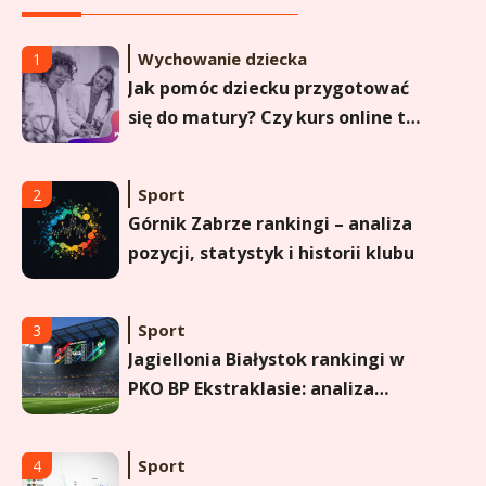
historyczne dane
Wychowanie dziecka
1
Jak pomóc dziecku przygotować
się do matury? Czy kurs online to
dobre rozwiązanie dla
maturzysty?
Sport
2
Górnik Zabrze rankingi – analiza
pozycji, statystyk i historii klubu
Sport
3
Jagiellonia Białystok rankingi w
PKO BP Ekstraklasie: analiza
formy i statystyk
Sport
4