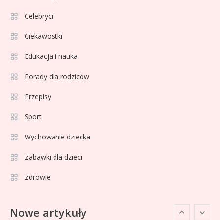
Sport
3
Jagiellonia Białystok rankingi w
Celebryci
PKO BP Ekstraklasie: analiza
Ciekawostki
formy i statystyk
Edukacja i nauka
Sport
4
La Liga rankingi: Tabela,
Porady dla rodziców
statystyki i klasyfikacja
Przepisy
strzelców Primera División
Sport
Sport
5
Lech Poznań rankingi: Analiza
Wychowanie dziecka
pozycji w Ekstraklasie,
Zabawki dla dzieci
pucharach i statystykach
Zdrowie
Sport
6
Lechia Gdańsk rankingi – Analiza
Nowe artykuły
pozycji w Ekstraklasie i