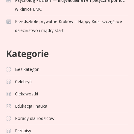
Psycholog Poznań — indywidualna i empatyczna pomoc
w Klinice LMC
Przedszkole prywatne Kraków – Happy Kids: szczęśliwe
dzieciństwo i mądry start
Kategorie
Bez kategorii
Sport
3
Jagiellonia Białystok rankingi w
Celebryci
PKO BP Ekstraklasie: analiza
Ciekawostki
formy i statystyk
Edukacja i nauka
Sport
4
La Liga rankingi: Tabela,
Porady dla rodziców
statystyki i klasyfikacja
Przepisy