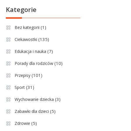
Sport
6
Kategorie
Lechia Gdańsk rankingi – Analiza
pozycji w Ekstraklasie i
(1)
Bez kategorii
historyczne dane
(135)
Ciekawostki
Wychowanie dziecka
1
Jak pomóc dziecku przygotować
(7)
Edukacja i nauka
się do matury? Czy kurs online to
(10)
Porady dla rodziców
dobre rozwiązanie dla
maturzysty?
(101)
Przepisy
Sport
2
(31)
Sport
Górnik Zabrze rankingi – analiza
pozycji, statystyk i historii klubu
(3)
Wychowanie dziecka
(5)
Zabawki dla dzieci
Sport
3
(5)
Zdrowie
Jagiellonia Białystok rankingi w