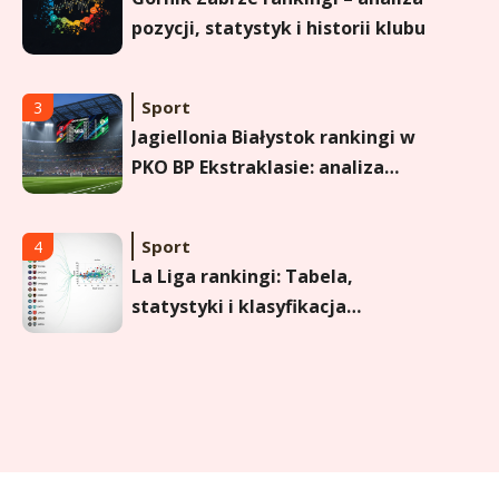
pozycji, statystyk i historii klubu
Sport
3
Jagiellonia Białystok rankingi w
PKO BP Ekstraklasie: analiza
formy i statystyk
Sport
4
La Liga rankingi: Tabela,
statystyki i klasyfikacja
strzelców Primera División
Sport
5
Lech Poznań rankingi: Analiza
pozycji w Ekstraklasie,
pucharach i statystykach