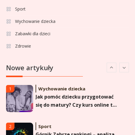
strzelców Primera División
Sport
Sport
5
Lech Poznań rankingi: Analiza
Wychowanie dziecka
pozycji w Ekstraklasie,
Zabawki dla dzieci
pucharach i statystykach
Zdrowie
Sport
6
Lechia Gdańsk rankingi – Analiza
Nowe artykuły
pozycji w Ekstraklasie i
historyczne dane
Wychowanie dziecka
1
Jak pomóc dziecku przygotować
się do matury? Czy kurs online to
dobre rozwiązanie dla
maturzysty?
Sport
2
Górnik Zabrze rankingi – analiza