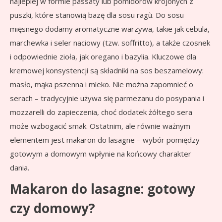
najlepiej w formie passaty lub pomidorów krojonych z
puszki, które stanowią bazę dla sosu ragù. Do sosu
mięsnego dodamy aromatyczne warzywa, takie jak cebula,
marchewka i seler naciowy (tzw. soffritto), a także czosnek
i odpowiednie zioła, jak oregano i bazylia. Kluczowe dla
kremowej konsystencji są składniki na sos beszamelowy:
masło, mąka pszenna i mleko. Nie można zapomnieć o
serach – tradycyjnie używa się parmezanu do posypania i
mozzarelli do zapieczenia, choć dodatek żółtego sera
może wzbogacić smak. Ostatnim, ale równie ważnym
elementem jest makaron do lasagne – wybór pomiędzy
gotowym a domowym wpłynie na końcowy charakter
dania.
Makaron do lasagne: gotowy
czy domowy?