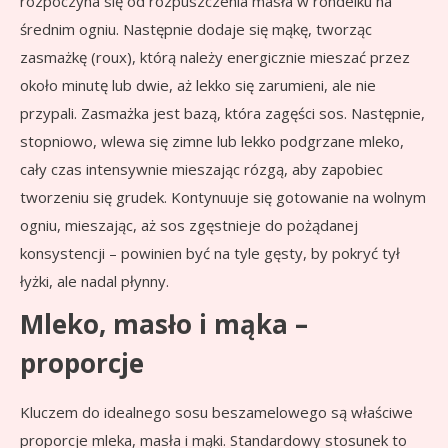
rozpoczyna się od rozpuszczenia masła w rondelku na
średnim ogniu. Następnie dodaje się mąkę, tworząc
zasmażkę (roux), którą należy energicznie mieszać przez
około minutę lub dwie, aż lekko się zarumieni, ale nie
przypali. Zasmażka jest bazą, która zagęści sos. Następnie,
stopniowo, wlewa się zimne lub lekko podgrzane mleko,
cały czas intensywnie mieszając rózgą, aby zapobiec
tworzeniu się grudek. Kontynuuje się gotowanie na wolnym
ogniu, mieszając, aż sos zgęstnieje do pożądanej
konsystencji – powinien być na tyle gęsty, by pokryć tył
łyżki, ale nadal płynny.
Mleko, masło i mąka –
proporcje
Kluczem do idealnego sosu beszamelowego są właściwe
proporcje mleka, masła i mąki. Standardowy stosunek to