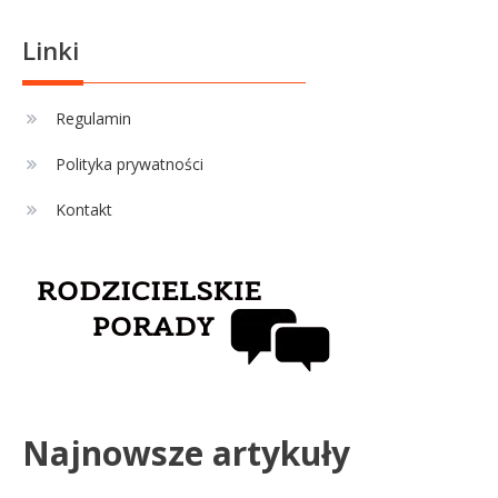
PKO BP Ekstraklasie: analiza
formy i statystyk
Linki
Sport
4
La Liga rankingi: Tabela,
Regulamin
statystyki i klasyfikacja
Polityka prywatności
strzelców Primera División
Kontakt
Najnowsze artykuły