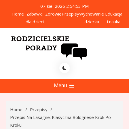
Skip
07 sie, 2026
2:54:54 PM
to
Home
Zabawki
Zdrowie
Przepisy
Wychowanie
Edukacja
content
dla dzieci
dziecka
i nauka
icielskie Porady
Menu
Home
Przepisy
Przepis Na Lasagne: Klasyczna Bolognese Krok Po
Kroku