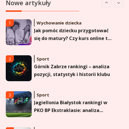
Nowe artykuły
pozycji w Ekstraklasie i
historyczne dane
Wychowanie dziecka
1
Jak pomóc dziecku przygotować
się do matury? Czy kurs online to
dobre rozwiązanie dla
maturzysty?
Sport
2
Górnik Zabrze rankingi – analiza
pozycji, statystyk i historii klubu
Sport
3
Jagiellonia Białystok rankingi w
PKO BP Ekstraklasie: analiza
formy i statystyk