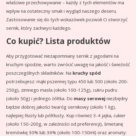
właściwe przechowywanie – każdy z tych elementów ma
wpływ na ostateczny smak i wygląd naszego deseru.
Zastosowanie się do tych wskazówek pozwoli Ci stworzyć
sernik, który zachwyci każdego.
Co kupić? Lista produktów
Aby przygotować niezapomniany sernik z jagodami na
kruchym spodzie, warto zwrócić uwagę na jakość i świeżość
poszczególnych składników. Na
kruchy spód
potrzebujesz: mąki pszennej typu 450 lub 500 (około 200-
250g), zimnego masła (około 100-125g), cukru pudru
(około 50g) i jednego żółtka. Do
masy serowej
niezbędny
będzie dobrej jakości twaróg sernikowy (około 1 kg),
najlepiej tłusty lub półtłusty. Kup również 3-4 jajka, cukier
(około 150-200g, w zależności od preferencji), śmietanę
kremówkę 30% lub 36% (około 100-150ml) oraz aromaty: