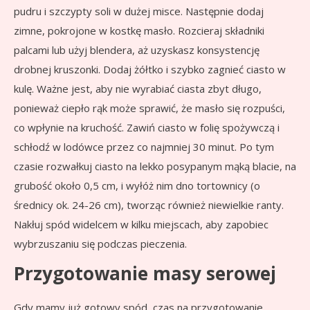
pudru i szczypty soli w dużej misce. Następnie dodaj
zimne, pokrojone w kostkę masło. Rozcieraj składniki
palcami lub użyj blendera, aż uzyskasz konsystencję
drobnej kruszonki. Dodaj żółtko i szybko zagnieć ciasto w
kulę. Ważne jest, aby nie wyrabiać ciasta zbyt długo,
ponieważ ciepło rąk może sprawić, że masło się rozpuści,
co wpłynie na kruchość. Zawiń ciasto w folię spożywczą i
schłodź w lodówce przez co najmniej 30 minut. Po tym
czasie rozwałkuj ciasto na lekko posypanym mąką blacie, na
grubość około 0,5 cm, i wyłóż nim dno tortownicy (o
średnicy ok. 24-26 cm), tworząc również niewielkie ranty.
Nakłuj spód widelcem w kilku miejscach, aby zapobiec
wybrzuszaniu się podczas pieczenia.
Przygotowanie masy serowej
Gdy mamy już gotowy spód, czas na przygotowanie