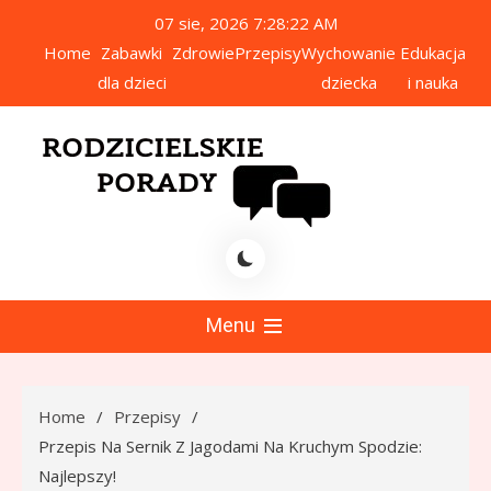
Skip
07 sie, 2026
7:28:22 AM
to
Home
Zabawki
Zdrowie
Przepisy
Wychowanie
Edukacja
content
dla dzieci
dziecka
i nauka
icielskie Porady
Menu
Home
Przepisy
Przepis Na Sernik Z Jagodami Na Kruchym Spodzie:
Najlepszy!