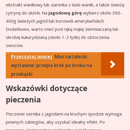
ekstrakt waniliowy lub ziarenka z laski wanilii, a także świeżą
cytrynę do skórki. Na
jagodową górę
wybierz około 300-
400g świeżych jagód lub borówek amerykańskich.
Dodatkowo, warto mieć pod ręką mąkę ziemniaczaną lub
skrobię kukurydzianą (około 1-2 łyżki) do obtoczenia
owoców.
Przeczytaj więcej
Mini tartaletki
wytrawne: przepis krok po kroku na
przekąski
Wskazówki dotyczące
pieczenia
Pieczenie sernika z jagodami na kruchym spodzie wymaga
pewnych zabiegów, aby uzyskać idealny efekt. Po