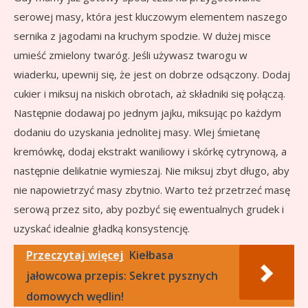
serowej masy, która jest kluczowym elementem naszego
sernika z jagodami na kruchym spodzie. W dużej misce
umieść zmielony twaróg. Jeśli używasz twarogu w
wiaderku, upewnij się, że jest on dobrze odsączony. Dodaj
cukier i miksuj na niskich obrotach, aż składniki się połączą.
Następnie dodawaj po jednym jajku, miksując po każdym
dodaniu do uzyskania jednolitej masy. Wlej śmietanę
kremówkę, dodaj ekstrakt waniliowy i skórkę cytrynową, a
następnie delikatnie wymieszaj. Nie miksuj zbyt długo, aby
nie napowietrzyć masy zbytnio. Warto też przetrzeć masę
serową przez sito, aby pozbyć się ewentualnych grudek i
uzyskać idealnie gładką konsystencję.
Przeczytaj więcej
Kiełbasa
jałowcowa przepis: Sekret pysznych
domowych wędlin!