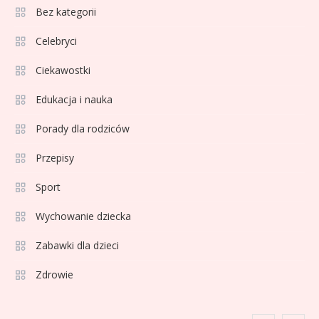
Bez kategorii
Sport
3
Jagiellonia Białystok rankingi w
Celebryci
PKO BP Ekstraklasie: analiza
Ciekawostki
formy i statystyk
Edukacja i nauka
Sport
4
La Liga rankingi: Tabela,
Porady dla rodziców
statystyki i klasyfikacja
Przepisy
strzelców Primera División
Sport
Sport
5
Lech Poznań rankingi: Analiza
Wychowanie dziecka
pozycji w Ekstraklasie,
Zabawki dla dzieci
pucharach i statystykach
Zdrowie
Sport
6
Lechia Gdańsk rankingi – Analiza