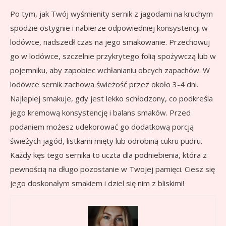
Po tym, jak Twój wyśmienity sernik z jagodami na kruchym
spodzie ostygnie i nabierze odpowiedniej konsystencji w
lodówce, nadszedł czas na jego smakowanie. Przechowuj
go w lodówce, szczelnie przykrytego folią spożywczą lub w
pojemniku, aby zapobiec wchłanianiu obcych zapachów. W
lodówce sernik zachowa świeżość przez około 3-4 dni.
Najlepiej smakuje, gdy jest lekko schłodzony, co podkreśla
jego kremową konsystencję i balans smaków. Przed
podaniem możesz udekorować go dodatkową porcją
świeżych jagód, listkami mięty lub odrobiną cukru pudru.
Każdy kęs tego sernika to uczta dla podniebienia, która z
pewnością na długo pozostanie w Twojej pamięci. Ciesz się
jego doskonałym smakiem i dziel się nim z bliskimi!