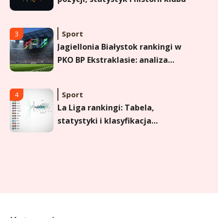
Sport
3
Jagiellonia Białystok rankingi w
PKO BP Ekstraklasie: analiza
formy i statystyk
Sport
4
La Liga rankingi: Tabela,
statystyki i klasyfikacja
strzelców Primera División
Sport
5
Lech Poznań rankingi: Analiza
pozycji w Ekstraklasie,
pucharach i statystykach
Sport
6