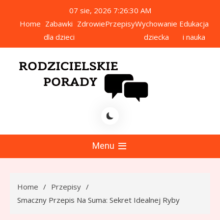
Skip
07 sie, 2026
7:26:31 AM
to
Home
Zabawki
Zdrowie
Przepisy
Wychowanie
Edukacja
content
dla dzieci
dziecka
i nauka
icielskie Porady
Menu
Home
Przepisy
Smaczny Przepis Na Suma: Sekret Idealnej Ryby