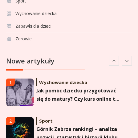
Sport
Sport
5
Lech Poznań rankingi: Analiza
Wychowanie dziecka
pozycji w Ekstraklasie,
Zabawki dla dzieci
pucharach i statystykach
Zdrowie
Sport
6
Lechia Gdańsk rankingi – Analiza
Nowe artykuły
pozycji w Ekstraklasie i
historyczne dane
Wychowanie dziecka
1
Jak pomóc dziecku przygotować
się do matury? Czy kurs online to
dobre rozwiązanie dla
maturzysty?
Sport
2
Górnik Zabrze rankingi – analiza
pozycji, statystyk i historii klubu