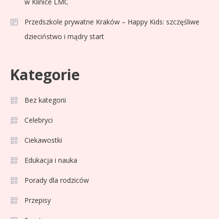
w Klinice LMC
Przedszkole prywatne Kraków – Happy Kids: szczęśliwe
dzieciństwo i mądry start
Kategorie
Bez kategorii
Sport
3
Jagiellonia Białystok rankingi w
Celebryci
PKO BP Ekstraklasie: analiza
Ciekawostki
formy i statystyk
Edukacja i nauka
Sport
4
La Liga rankingi: Tabela,
Porady dla rodziców
statystyki i klasyfikacja
Przepisy
strzelców Primera División