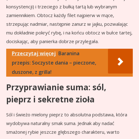
konsystencji) i trzeciego z bułką tartą lub wybranym
zamiennikiem. Obtocz każdy filet najpierw w mące,
strzepując nadmiar, następnie zanurz w jajku, pozwalając
mu dokładnie pokryć rybę, i na końcu obtocz w bułce tartej,
dociskając, aby panierka dobrze przylegała.
Przeczytaj więcej
Baranina
przepis: Soczyste dania – pieczone,
duszone, z grilla!
Przyprawianie suma: sól,
pieprz i sekretne zioła
Sól i świeżo mielony pieprz to absolutna podstawa, która
wydobywa naturalny smak suma. Jednak aby nadać
smażonej rybie jeszcze głębszego charakteru, warto