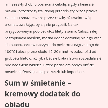
nim zeszklij drobno posiekaną cebulę, a gdy stanie się
miękka i przezroczysta, dodaj przeciśnięty przez praskę
czosnek i smaż jeszcze przez chwilę, aż uwolni swój
aromat, uważając, by się nie przypalił. Na tak
przygotowanym podłożu ułóż filety z suma. Całość zalej
roztopionym masłem, można dodać odrobinę białego wina
lub bulionu. Wstaw naczynie do piekarnika nagrzanego do
180°C i piecz przez około 15-20 minut, w zależności od
grubości filetów, aż ryba będzie biała i łatwo rozpadała się
pod naciskiem widelca. Przed podaniem posyp obficie
posiekaną świeżą natką pietruszki lub koperkiem.
Sum w śmietanie –
kremowy dodatek do
obiadu