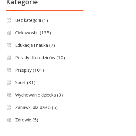
Kategorie
Lechia Gdańsk rankingi – Analiza
pozycji w Ekstraklasie i
(1)
Bez kategorii
historyczne dane
(135)
Ciekawostki
Wychowanie dziecka
1
Jak pomóc dziecku przygotować
(7)
Edukacja i nauka
się do matury? Czy kurs online to
(10)
Porady dla rodziców
dobre rozwiązanie dla
maturzysty?
(101)
Przepisy
Sport
2
(31)
Sport
Górnik Zabrze rankingi – analiza
pozycji, statystyk i historii klubu
(3)
Wychowanie dziecka
(5)
Zabawki dla dzieci
Sport
3
(5)
Zdrowie
Jagiellonia Białystok rankingi w
PKO BP Ekstraklasie: analiza