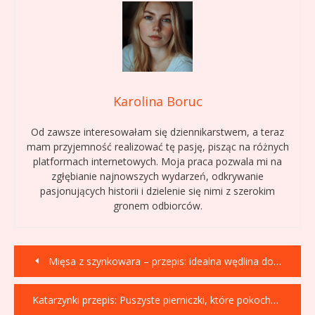
Karolina Boruc
Od zawsze interesowałam się dziennikarstwem, a teraz
mam przyjemność realizować tę pasję, pisząc na różnych
platformach internetowych. Moja praca pozwala mi na
zgłębianie najnowszych wydarzeń, odkrywanie
pasjonujących historii i dzielenie się nimi z szerokim
gronem odbiorców.
Nawigacja
Mięsa z szynkowara – przepis: idealna wędlina domowa!
wpisu
Katarzynki przepis: Puszyste pierniczki, które pokochasz!