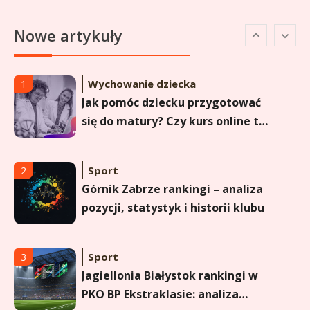
Lechia Gdańsk rankingi – Analiza
Nowe artykuły
pozycji w Ekstraklasie i
historyczne dane
Wychowanie dziecka
1
Jak pomóc dziecku przygotować
się do matury? Czy kurs online to
dobre rozwiązanie dla
maturzysty?
Sport
2
Górnik Zabrze rankingi – analiza
pozycji, statystyk i historii klubu
Sport
3
Jagiellonia Białystok rankingi w
PKO BP Ekstraklasie: analiza