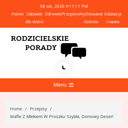
Skip
08 sie, 2026
9:11:17 PM
to
Home
Zabawki
Zdrowie
Przepisy
Wychowanie
Edukacja
content
dla dzieci
dziecka
i nauka
icielskie Porady
Menu
Home
Przepisy
Wafle Z Mlekiem W Proszku: Szybki, Domowy Deser!