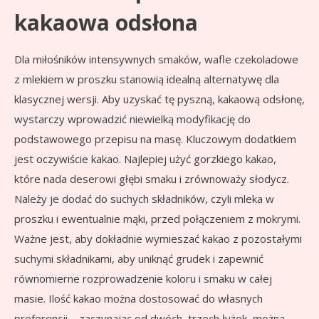
kakaowa odsłona
Dla miłośników intensywnych smaków, wafle czekoladowe
z mlekiem w proszku stanowią idealną alternatywę dla
klasycznej wersji. Aby uzyskać tę pyszną, kakaową odsłonę,
wystarczy wprowadzić niewielką modyfikację do
podstawowego przepisu na masę. Kluczowym dodatkiem
jest oczywiście kakao. Najlepiej użyć gorzkiego kakao,
które nada deserowi głębi smaku i zrównoważy słodycz.
Należy je dodać do suchych składników, czyli mleka w
proszku i ewentualnie mąki, przed połączeniem z mokrymi.
Ważne jest, aby dokładnie wymieszać kakao z pozostałymi
suchymi składnikami, aby uniknąć grudek i zapewnić
równomierne rozprowadzenie koloru i smaku w całej
masie. Ilość kakao można dostosować do własnych
preferencji – zaczynając od dwóch, trzech łyżek, można