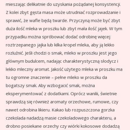
mieszając delikatnie do uzyskania pożądanej konsystencji.
Z kolei zbyt gęsta masa może utrudniać rozprowadzanie i
sprawić, że wafle będą twarde. Przyczyną może być zbyt
duża ilość mleka w proszku lub zbyt mała ilość jajek. W tym
przypadku można spróbować dodać odrobinę więcej
roztrzepanego jajka lub kilka kropel mleka, aby ją lekko
rozluźnić. Jeśli chodzi o smak, mleko w proszku jest jego
głównym budulcem, nadając charakterystyczną słodycz i
lekko mleczny aromat. Jakość użytego mleka w proszku ma
tu ogromne znaczenie – pełne mleko w proszku da
bogatszy smak. Aby wzbogacić smak, można
eksperymentować z dodatkami. Oprócz wanilii, świetnie
sprawdzą się również aromaty orzechowe, rumowe, czy
nawet odrobina likieru. Kakao lub rozpuszczona gorzka
czekolada nadadzą masie czekoladowego charakteru, a
drobno posiekane orzechy czy wiórki kokosowe dodadzą