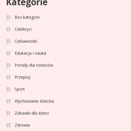
Kategorie
Bez kategorii
Sport
3
Jagiellonia Białystok rankingi w
Celebryci
PKO BP Ekstraklasie: analiza
Ciekawostki
formy i statystyk
Edukacja i nauka
Sport
4
La Liga rankingi: Tabela,
Porady dla rodziców
statystyki i klasyfikacja
Przepisy
strzelców Primera División
Sport
Sport
5
Lech Poznań rankingi: Analiza
Wychowanie dziecka
pozycji w Ekstraklasie,
Zabawki dla dzieci
pucharach i statystykach
Zdrowie
Sport
6