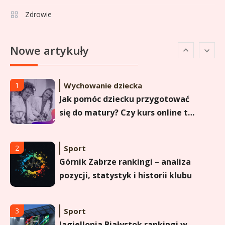
pucharach i statystykach
Zdrowie
Sport
6
Lechia Gdańsk rankingi – Analiza
Nowe artykuły
pozycji w Ekstraklasie i
historyczne dane
Wychowanie dziecka
1
Jak pomóc dziecku przygotować
się do matury? Czy kurs online to
dobre rozwiązanie dla
maturzysty?
Sport
2
Górnik Zabrze rankingi – analiza
pozycji, statystyk i historii klubu
Sport
3
Jagiellonia Białystok rankingi w