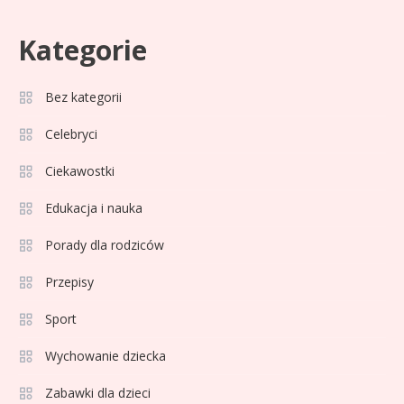
Kategorie
Bez kategorii
Sport
3
Jagiellonia Białystok rankingi w
Celebryci
PKO BP Ekstraklasie: analiza
Ciekawostki
formy i statystyk
Edukacja i nauka
Sport
4
La Liga rankingi: Tabela,
Porady dla rodziców
statystyki i klasyfikacja
Przepisy
strzelców Primera División
Sport
Sport
5
Lech Poznań rankingi: Analiza
Wychowanie dziecka
pozycji w Ekstraklasie,
Zabawki dla dzieci