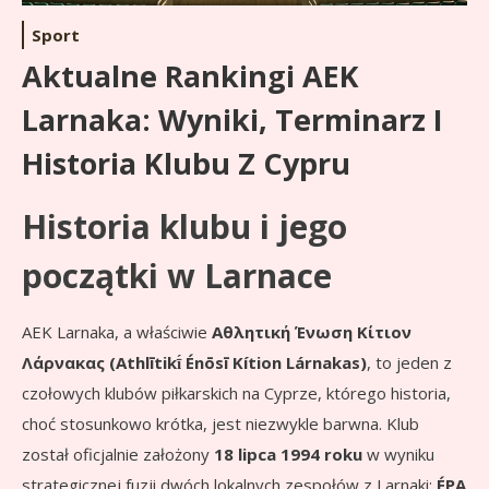
Sport
Aktualne Rankingi AEK
Larnaka: Wyniki, Terminarz I
Historia Klubu Z Cypru
Historia klubu i jego
początki w Larnace
AEK Larnaka, a właściwie
Αθλητική Ένωση Κίτιον
Λάρνακας (Athlītikī́ Énōsī Kítion Lárnakas)
, to jeden z
czołowych klubów piłkarskich na Cyprze, którego historia,
choć stosunkowo krótka, jest niezwykle barwna. Klub
został oficjalnie założony
18 lipca 1994 roku
w wyniku
strategicznej fuzji dwóch lokalnych zespołów z Larnaki:
ÉPA