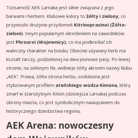
Tożsamość AEK Larnaka jest silnie związana z jego
barwami i herbem. Klubowe kolory to
żółty i zielony
, co
przyniosło drużynie przydomek
Kitrinoprasinoi (Żółto-
zieloni)
. Innym popularnym określeniem na zawodników
jest
Phrouroi (Wojownicy)
, co ma podkreślać ich
waleczny charakter na boisku. Obecnie używany herb ma
kształt tarczy, podzielonej na dwa pionowe pasy. Po lewej
stronie, na zielonym tle, widnieje żółty akronim nazwy klubu
„AEK”. Prawa, żółta strona herbu, ozdobiona jest
stylizowanym profilem
ateńskiego wodza Kimona
, który
zmarł w starożytnym Kition (dzisiejsza Larnaka) podczas
obrony miasta, co jest symbolicznym nawiązaniem do
historycznego dziedzictwa regionu.
AEK Arena: nowoczesny