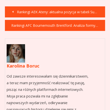
Nawigacja
Rankingi AEK Ateny: aktualna pozycja w tabeli Superleague Ellada i analiza wyników
wpisu
Rankingi AFC Bournemouth Brentford: Analiza formy, tabel i bezpośrednich starć w Premier League
Karolina Boruc
Od zawsze interesowałam się dziennikarstwem,
a teraz mam przyjemność realizować tę pasję,
pisząc na różnych platformach internetowych.
Moja praca pozwala mi na zgłębianie
najnowszych wydarzeń, odkrywanie
pasjonujących historii i dzielenie się nimi z