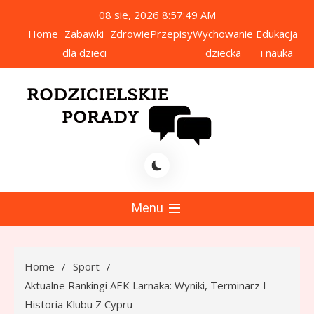
Skip
08 sie, 2026
8:57:50 AM
to
Home
Zabawki
Zdrowie
Przepisy
Wychowanie
Edukacja
content
dla dzieci
dziecka
i nauka
icielskie Porady
Menu
Home
Sport
Aktualne Rankingi AEK Larnaka: Wyniki, Terminarz I
Historia Klubu Z Cypru