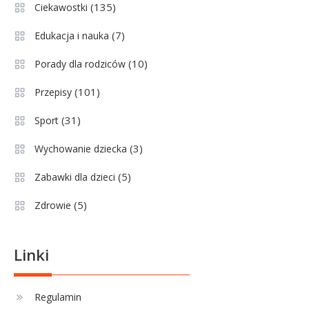
(135)
Ciekawostki
Wychowanie dziecka
1
Jak pomóc dziecku przygotować
(7)
Edukacja i nauka
się do matury? Czy kurs online to
(10)
Porady dla rodziców
dobre rozwiązanie dla
maturzysty?
(101)
Przepisy
Sport
2
(31)
Sport
Górnik Zabrze rankingi – analiza
pozycji, statystyk i historii klubu
(3)
Wychowanie dziecka
(5)
Zabawki dla dzieci
Sport
3
(5)
Zdrowie
Jagiellonia Białystok rankingi w
PKO BP Ekstraklasie: analiza
formy i statystyk
Linki
Sport
4
La Liga rankingi: Tabela,
Regulamin