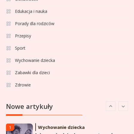
formy i statystyk
Edukacja i nauka
Sport
4
La Liga rankingi: Tabela,
Porady dla rodziców
statystyki i klasyfikacja
Przepisy
strzelców Primera División
Sport
Sport
5
Lech Poznań rankingi: Analiza
Wychowanie dziecka
pozycji w Ekstraklasie,
Zabawki dla dzieci
pucharach i statystykach
Zdrowie
Sport
6
Lechia Gdańsk rankingi – Analiza
Nowe artykuły
pozycji w Ekstraklasie i
historyczne dane
Wychowanie dziecka
1