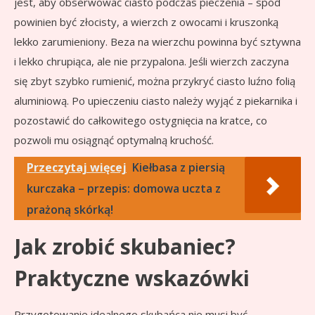
jest, aby obserwować ciasto podczas pieczenia – spód
powinien być złocisty, a wierzch z owocami i kruszonką
lekko zarumieniony. Beza na wierzchu powinna być sztywna
i lekko chrupiąca, ale nie przypalona. Jeśli wierzch zaczyna
się zbyt szybko rumienić, można przykryć ciasto luźno folią
aluminiową. Po upieczeniu ciasto należy wyjąć z piekarnika i
pozostawić do całkowitego ostygnięcia na kratce, co
pozwoli mu osiągnąć optymalną kruchość.
Przeczytaj więcej
Kiełbasa z piersią
kurczaka – przepis: domowa uczta z
prażoną skórką!
Jak zrobić skubaniec?
Praktyczne wskazówki
Przygotowanie idealnego skubańca nie musi być