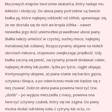
kluczowych etapów tworzenia skubańca, który nadaje mu
lekkości i słodyczy. Do ubicia piany potrzebne są świeże
białka jaj, które najlepiej oddzielić od żółtek, upewniając się,
że nie dostała się do nich ani kropla żółtka – nawet
niewielka jego ilość uniemożliwi prawidłowe ubicie piany.
Białka należy umieścić w czystej, suchej misce, najlepiej
metalowej lub szklanej. Rozpoczynamy ubijanie na niskich
obrotach miksera, stopniowo zwiększając prędkość. Gdy
białka zaczną się pienić, zaczynamy powoli dodawać cukier,
najlepiej drobny lub puder, łyżka po łyżce, ciągle ubijając.
Kontynuujemy ubijanie, aż piana stanie się bardzo gęsta,
sztywna i lśniąca, a po odwróceniu miski nie będzie się z
niej zsuwać. Dobrze ubita piana powinna tworzyć tzw.
„dziób” – po wyjęciu mieszadła z masy, powinna ona
tworzyć sztywny czubek, który się nie zagina. Do piany
można dodać odrobinę soku z cytryny lub octu, co