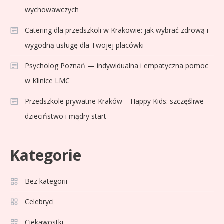
wychowawczych
Catering dla przedszkoli w Krakowie: jak wybrać zdrową i
wygodną usługę dla Twojej placówki
Psycholog Poznań — indywidualna i empatyczna pomoc
w Klinice LMC
Przedszkole prywatne Kraków – Happy Kids: szczęśliwe
dzieciństwo i mądry start
Kategorie
Bez kategorii
Sport
3
Jagiellonia Białystok rankingi w
Celebryci
PKO BP Ekstraklasie: analiza
Ciekawostki