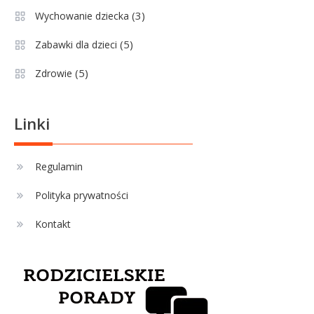
pozycji, statystyk i historii klubu
(3)
Wychowanie dziecka
(5)
Zabawki dla dzieci
Sport
3
(5)
Zdrowie
Jagiellonia Białystok rankingi w
PKO BP Ekstraklasie: analiza
formy i statystyk
Linki
Sport
4
La Liga rankingi: Tabela,
Regulamin
statystyki i klasyfikacja
Polityka prywatności
strzelców Primera División
Kontakt