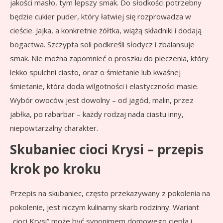
jakości masło, tym lepszy smak. Do słodkości potrzebny
będzie cukier puder, który łatwiej się rozprowadza w
cieście. Jajka, a konkretnie żółtka, wiążą składniki i dodają
bogactwa. Szczypta soli podkreśli słodycz i zbalansuje
smak. Nie można zapomnieć o proszku do pieczenia, który
lekko spulchni ciasto, oraz o śmietanie lub kwaśnej
śmietanie, która doda wilgotności i elastyczności masie.
Wybór owoców jest dowolny – od jagód, malin, przez
jabłka, po rabarbar – każdy rodzaj nada ciastu inny,
niepowtarzalny charakter.
Skubaniec cioci Krysi – przepis
krok po kroku
Przepis na skubaniec, często przekazywany z pokolenia na
pokolenie, jest niczym kulinarny skarb rodzinny. Wariant
„cioci Krysi” może być synonimem domowego ciepła i