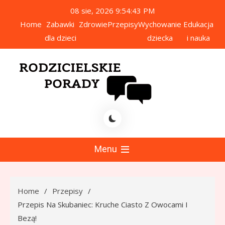
Skip
08 sie, 2026
9:54:44 PM
to
Home
Zabawki
Zdrowie
Przepisy
Wychowanie
Edukacja
content
dla dzieci
dziecka
i nauka
icielskie Porady
Menu
Home
Przepisy
Przepis Na Skubaniec: Kruche Ciasto Z Owocami I
Bezą!