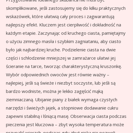
skomplikowane, jeśli zastosujemy się do kilku praktycznych
wskazówek, które ułatwią cały proces i zagwarantują
najlepszy efekt. Kluczem jest cierpliwość i dokładność na
każdym etapie. Zaczynając od kruchego ciasta, pamiętajmy
o użyciu zimnego masła i szybkim zagniataniu, aby ciasto
było jak najbardziej kruche. Podzielenie ciasta na dwie
części i schłodzenie mniejszej w zamrażarce ułatwi jej
ścieranie na tarce, tworząc charakterystyczną kruszonkę.
Wybór odpowiednich owoców jest równie ważny –
najlepiej, jeśli są świeże i niezbyt soczyste, lub jeśli są
bardzo wodniste, można je lekko zagęścić mąką
ziemniaczaną. Ubijanie piany z białek wymaga czystych
narzędzi i świeżych jajek, a stopniowe dodawanie cukru
zapewni stabilną i lśniącą masę. Obserwacja ciasta podczas
pieczenia jest kluczowa – zbyt wysoka temperatura może
przypalić wierzch, podczas gdy zbyt niska nie pozwoli