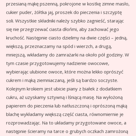
przesianą mąkę pszenną, pokrojone w kostkę zimne masło,
cukier puder, żółtka jaj, proszek do pieczenia i szczyptę
soli. Wszystkie składniki należy szybko zagnieść, starając
się nie przegrzewać ciasta dłońmi, aby zachować jego
kruchość. Następnie ciasto dzielimy na dwie części – jedną,
większą, przeznaczamy na spód i wierzch, a drugą,
mniejszą, wkładamy do zamrażarki na około pół godziny. W
tym czasie przygotowujemy nadzienie owocowe,
wybierając ulubione owoce, które można lekko oprószyć
cukrem i mąką ziemniaczaną, jeśli są bardzo soczyste.
Kolejnym krokiem jest ubicie piany z białek z dodatkiem
cukru, aż uzyskamy sztywną i lśniącą masę. Na wyłożoną
papierem do pieczenia lub natłuszczoną i oprószoną mąką
blachę wykładamy większą część ciasta, równomiernie je
rozprowadzając. Na to układamy przygotowane owoce, a
następnie ścieramy na tarce o grubych oczkach zamrożoną