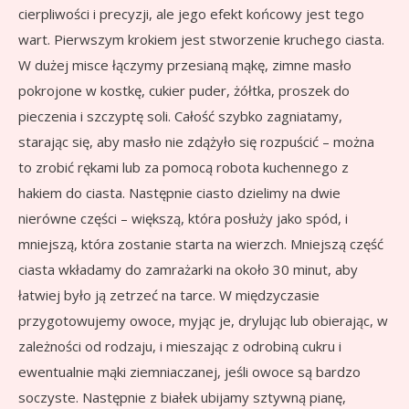
cierpliwości i precyzji, ale jego efekt końcowy jest tego
wart. Pierwszym krokiem jest stworzenie kruchego ciasta.
W dużej misce łączymy przesianą mąkę, zimne masło
pokrojone w kostkę, cukier puder, żółtka, proszek do
pieczenia i szczyptę soli. Całość szybko zagniatamy,
starając się, aby masło nie zdążyło się rozpuścić – można
to zrobić rękami lub za pomocą robota kuchennego z
hakiem do ciasta. Następnie ciasto dzielimy na dwie
nierówne części – większą, która posłuży jako spód, i
mniejszą, która zostanie starta na wierzch. Mniejszą część
ciasta wkładamy do zamrażarki na około 30 minut, aby
łatwiej było ją zetrzeć na tarce. W międzyczasie
przygotowujemy owoce, myjąc je, drylując lub obierając, w
zależności od rodzaju, i mieszając z odrobiną cukru i
ewentualnie mąki ziemniaczanej, jeśli owoce są bardzo
soczyste. Następnie z białek ubijamy sztywną pianę,