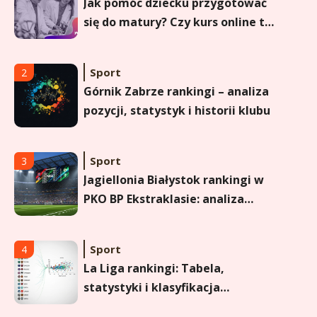
Jak pomóc dziecku przygotować
się do matury? Czy kurs online to
dobre rozwiązanie dla
maturzysty?
Sport
2
Górnik Zabrze rankingi – analiza
pozycji, statystyk i historii klubu
Sport
3
Jagiellonia Białystok rankingi w
PKO BP Ekstraklasie: analiza
formy i statystyk
Sport
4
La Liga rankingi: Tabela,
statystyki i klasyfikacja
strzelców Primera División